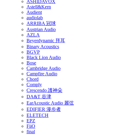
ASHIDAVOX
Astell&Kern
Audient
audiolab
ARRIBA 冠球
Austrian Audio
AZLA
Beyerdynamic 拜耳
Binary Acoustics
BGVP
Black Lion Audio
Bose
Cambridge Audio
Campfire Audio
Chord
Comply
Crescendo 護神朵
DA&T 谷津
EarAcoustic Audio 麗弦
EDIFIER 漫步者
ELETECH
EPZ
FiiO
final