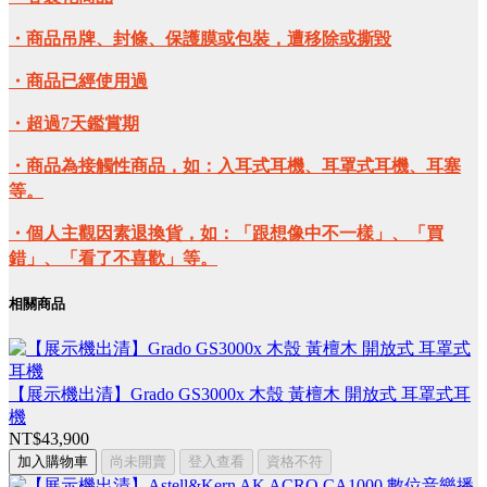
・商品吊牌、封條、保護膜或包裝，遭移除或撕毀
・商品已經使用過
・超過7天鑑賞期
・商品為接觸性商品，如：入耳式耳機、耳罩式耳機、耳塞
等。
・個人主觀因素退換貨，如：「跟想像中不一樣」、「買
錯」、「看了不喜歡」等。
相關商品
【展示機出清】Grado GS3000x 木殼 黃檀木 開放式 耳罩式耳
機
NT$43,900
加入購物車
尚未開賣
登入查看
資格不符