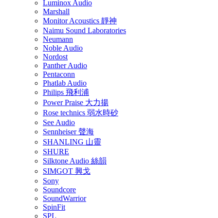
Luminox Audio
Marshall
Monitor Acoustics 靜神
Naimu Sound Laboratories
Neumann
Noble Audio
Nordost
Panther Audio
Pentaconn
Phatlab Audio
Philips 飛利浦
Power Praise 大力揚
Rose technics 弱水時砂
See Audio
Sennheiser 聲海
SHANLING 山靈
SHURE
Silktone Audio 絲韻
SIMGOT 興戈
Sony
Soundcore
SoundWarrior
SpinFit
SPL