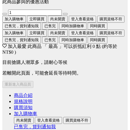
此商品參與的優惠活動
加入購物車
立即購買
尚未開賣
登入查看資格
購買資格不符
已售完，貨到通知我
已售完
同時加購物車
同時購買
加入購物車
立即購買
尚未開賣
登入查看資格
購買資格不符
已售完，貨到通知我
已售完
同時加購物車
同時購買
加入最愛
此商品 「 最高 」可以折抵紅利
0
點 (約等於
NT$0
)
目前搶購人潮眾多，請耐心等候
若離開此頁面，可能會延長等待時間。
重新進入商品頁
商品介紹
規格說明
購買須知
加入購物車
尚未開賣
登入查看資格
購買資格不符
已售完，貨到通知我