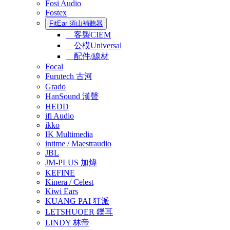
Fosi Audio
Fostex
FitEar 須山補聽器
客製CIEM
公模Universal
配件/線材
Focal
Furutech 古河
Grado
HanSound 漢聲
HEDD
ifi Audio
ikko
IK Multimedia
intime / Maestraudio
JBL
JM-PLUS 加煒
KEFINE
Kinera / Celest
Kiwi Ears
KUANG PAI 狂派
LETSHUOER 鑠耳
LINDY 林帝