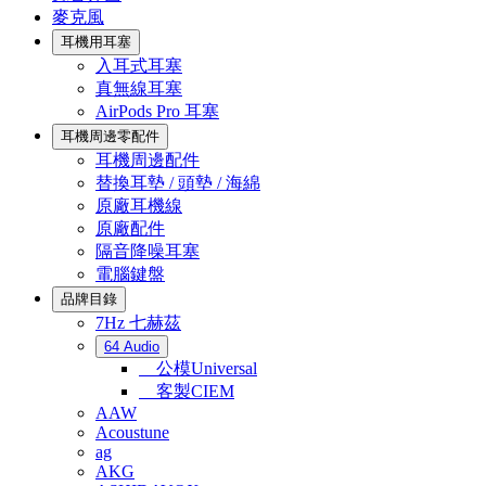
麥克風
耳機用耳塞
入耳式耳塞
真無線耳塞
AirPods Pro 耳塞
耳機周邊零配件
耳機周邊配件
替換耳墊 / 頭墊 / 海綿
原廠耳機線
原廠配件
隔音降噪耳塞
電腦鍵盤
品牌目錄
7Hz 七赫茲
64 Audio
公模Universal
客製CIEM
AAW
Acoustune
ag
AKG