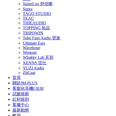
SuperLux 舒伯樂
Supra
TAGO STUDIO
TEAC
THIEAUDIO
TOPPING 拓品
TRIPOWIN
Tube Fans Audio 管迷
Ultimate Ears
Wavebone
Westone
Whakky Lab 瓦祈
XENNS 弦仕
YUZI Audio
ZiiGaat
首頁
關於JM-PLUS
客製化耳機CIEM
試聽規範
紅利規則
客服中心
最新動態
帳戶