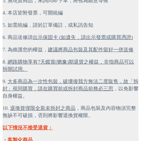
3. 無現貨商品，未詢問即下單，將視為願意等候
4. 本店皆附發票，可開統編
5. 如需統編，請於訂單備註，或私訊告知
6. 商品送修請
出示保固卡 (如遺失，請出示發票或購買憑證)
7. 為維護您的權益，
建議將商品包裝及其配件留好一併送修
8.
網路購物享有7天鑑賞(猶豫)期退貨之權益，非指商品可以
拆開試用。
9.
大多商品為一次性包裝，破壞後我方無法二度販售，故「拆
封」視同購買，請在購買前或拆封商品前務必三思
，以免影響
自身權益。
10.
退換貨僅限全新未拆封之商品
，商品包裝及內容物須完整
無缺不可破損，否則將影響退換貨權限。
以下情況不接受退貨：
・客製化商品