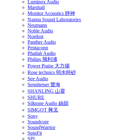
Luminox Audio
Marshall
Monitor Acoustics 靜神
Naimu Sound Laboratories
Neumann
Noble Audio
Nordost
Panther Audio
Pentaconn
Phatlab Audio
Philips 飛利浦
Power Praise 大力揚
Rose technics 弱水時砂
See Audio
Sennheiser 聲海
SHANLING 山靈
SHURE
Silktone Audio 絲韻
SIMGOT 興戈
Sony
Soundcore
SoundWarrior
SpinFit
SPL