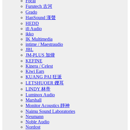
Focal
Furutech 古河
Grado
HanSound 漢聲
HEDD
ifi Audio
ikko
IK Multimedia
intime / Maestraudio
JBL
JM-PLUS 加煒
KEFINE
Kinera / Celest
Kiwi Ears
KUANG PAI 狂派
LETSHUOER 鑠耳
LINDY 林帝
Luminox Audio
Marshall
Monitor Acoustics 靜神
Naimu Sound Laboratories
Neumann
Noble Audio
Nordost