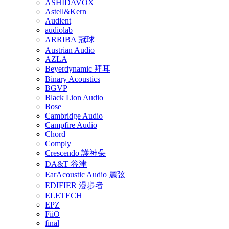
ASHIDAVOX
Astell&Kern
Audient
audiolab
ARRIBA 冠球
Austrian Audio
AZLA
Beyerdynamic 拜耳
Binary Acoustics
BGVP
Black Lion Audio
Bose
Cambridge Audio
Campfire Audio
Chord
Comply
Crescendo 護神朵
DA&T 谷津
EarAcoustic Audio 麗弦
EDIFIER 漫步者
ELETECH
EPZ
FiiO
final