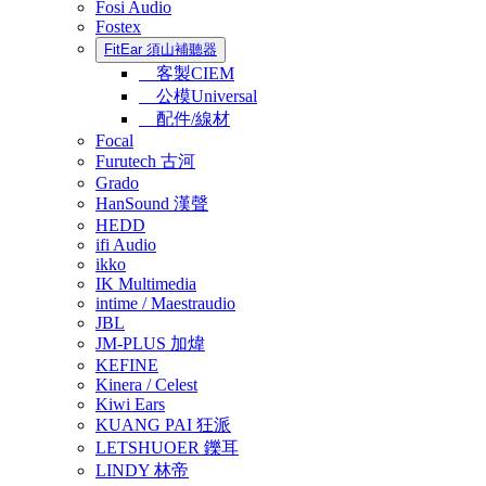
Fosi Audio
Fostex
FitEar 須山補聽器
客製CIEM
公模Universal
配件/線材
Focal
Furutech 古河
Grado
HanSound 漢聲
HEDD
ifi Audio
ikko
IK Multimedia
intime / Maestraudio
JBL
JM-PLUS 加煒
KEFINE
Kinera / Celest
Kiwi Ears
KUANG PAI 狂派
LETSHUOER 鑠耳
LINDY 林帝