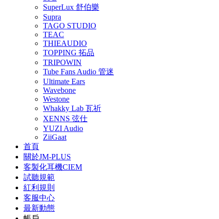
SuperLux 舒伯樂
Supra
TAGO STUDIO
TEAC
THIEAUDIO
TOPPING 拓品
TRIPOWIN
Tube Fans Audio 管迷
Ultimate Ears
Wavebone
Westone
Whakky Lab 瓦祈
XENNS 弦仕
YUZI Audio
ZiiGaat
首頁
關於JM-PLUS
客製化耳機CIEM
試聽規範
紅利規則
客服中心
最新動態
帳戶