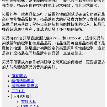
整的聲學數據，為產品的聲學設計、優化與一致性驗證提供更
強支撐。拓品不僅在技術性能上追求極致，而且追求細節。
拓展的每一款產品都進行了反覆的性能測試以確保它們達到最
高的性能和品質標準。拓品以強大的研發實力和對真實聲音的
深度理解為基礎，堅持自主創新和前瞻性技術的投入。拓品已
獲得超過30項專利，並成功研發了多項獨創技術。
拓品擁有5台頂級音訊測試儀APx555和APx555B，這使拓品能
夠以嚴苛的標準把控產品品質。拓品保證每台產品都經過了最
嚴格的檢測，滿足設計初期設定的高還原和高性能標準。這就
是為什麼拓展在同類品牌中的品質一直遙遙領先。
拓品不僅要成為創作者與聽眾之間真誠的傳遞者，更要讓更多
的人能夠體驗高品質音樂的美好。
所有商品
特價活動專區
展示機出清專區
二手CD
入耳式耳機
有線入耳
USB-C入耳