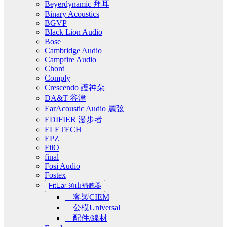
Beyerdynamic 拜耳
Binary Acoustics
BGVP
Black Lion Audio
Bose
Cambridge Audio
Campfire Audio
Chord
Comply
Crescendo 護神朵
DA&T 谷津
EarAcoustic Audio 麗弦
EDIFIER 漫步者
ELETECH
EPZ
FiiO
final
Fosi Audio
Fostex
FitEar 須山補聽器
客製CIEM
公模Universal
配件/線材