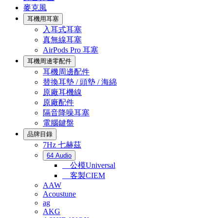
麥克風
耳機用耳塞
入耳式耳塞
真無線耳塞
AirPods Pro 耳塞
耳機周邊零配件
耳機周邊配件
替換耳墊 / 頭墊 / 海綿
原廠耳機線
原廠配件
隔音降噪耳塞
電腦鍵盤
品牌目錄
7Hz 七赫茲
64 Audio
公模Universal
客製CIEM
AAW
Acoustune
ag
AKG