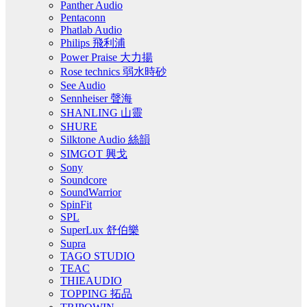
Panther Audio
Pentaconn
Phatlab Audio
Philips 飛利浦
Power Praise 大力揚
Rose technics 弱水時砂
See Audio
Sennheiser 聲海
SHANLING 山靈
SHURE
Silktone Audio 絲韻
SIMGOT 興戈
Sony
Soundcore
SoundWarrior
SpinFit
SPL
SuperLux 舒伯樂
Supra
TAGO STUDIO
TEAC
THIEAUDIO
TOPPING 拓品