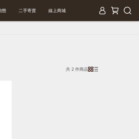
動態
二手寄賣
線上商城
共 2 件商品