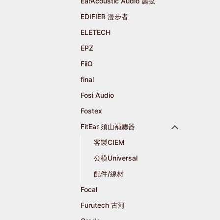
EarAcoustic Audio 麗弦
EDIFIER 漫步者
ELETECH
EPZ
FiiO
final
Fosi Audio
Fostex
FitEar 須山補聽器
客製CIEM
公模Universal
配件/線材
Focal
Furutech 古河