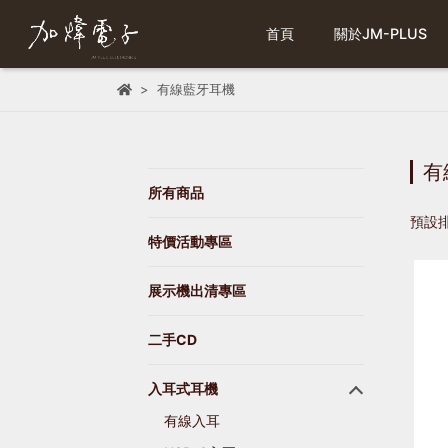
首頁
關於JM-PLUS
有線藍牙耳機
有
所有商品
預設
特價活動專區
展示機出清專區
二手CD
入耳式耳機
有線入耳