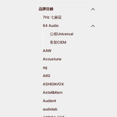
品牌目錄
7Hz 七赫茲
64 Audio
公模Universal
客製CIEM
AAW
Acoustune
ag
AKG
ASHIDAVOX
Astell&Kern
Audient
audiolab