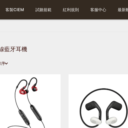
客製CIEM
試聽規範
紅利規則
客服中心
最新
線藍牙耳機
排序