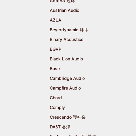
ARRIBA 冠球
Austrian Audio
AZLA
Beyerdynamic 拜耳
Binary Acoustics
BGVP
Black Lion Audio
Bose
Cambridge Audio
Campfire Audio
Chord
Comply
Crescendo 護神朵
DA&T 谷津