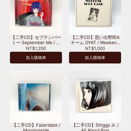
【二手CD】セプテンバー
【二手CD】思い出野郎A
ミー September Me / 絶
チーム OYAT / Weekend
対的未来奇譚 Absolute
Soul Band
NT$1,200
NT$1,000
Future Kitan
加入購物車
加入購物車
【二手CD】Fazerdaze /
【二手CD】Shiggy Jr. /
Morningside
All About Pop