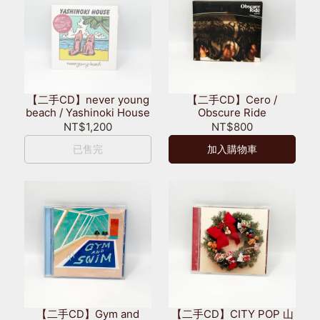
【二手CD】never young
【二手CD】Cero /
beach / Yashinoki House
Obscure Ride
NT$1,200
NT$800
已售完
加入購物車
【二手CD】Gym and
【二手CD】CITY POP 山