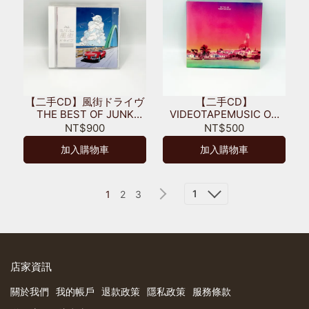
【二手CD】風街ドライヴ
【二手CD】
THE BEST OF JUNK
VIDEOTAPEMUSIC ON
FUJIYAMA
THE AIR
NT$900
NT$500
加入購物車
加入購物車
1
1
2
3
店家資訊
關於我們
我的帳戶
退款政策
隱私政策
服務條款