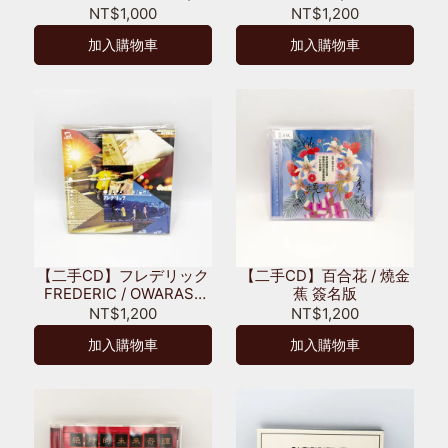
SOFTLY
ィック Romantique
NT$1,000
NT$1,200
加入購物車
加入購物車
【二手CD】フレデリック
【二手CD】百合花 / 燒金
FREDERIC / OWARASE
蕉 簽名版
NIGHT
NT$1,200
NT$1,200
加入購物車
加入購物車