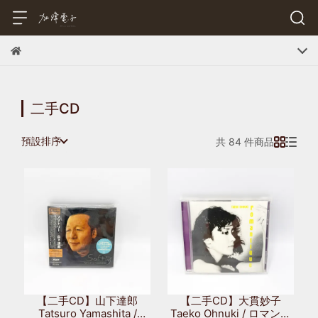
二手CD
預設排序
共 84 件商品
【二手CD】山下達郎
【二手CD】大貫妙子
Tatsuro Yamashita /
Taeko Ohnuki / ロマンテ