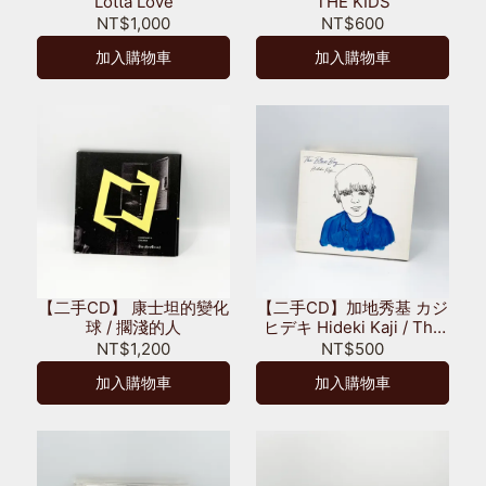
Lotta Love
THE KIDS
NT$1,000
NT$600
加入購物車
加入購物車
【二手CD】 康士坦的變化
【二手CD】加地秀基 カジ
球 / 擱淺的人
ヒデキ Hideki Kaji / The
Blue Boy
NT$1,200
NT$500
加入購物車
加入購物車