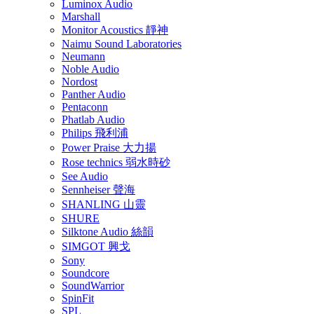
Luminox Audio
Marshall
Monitor Acoustics 靜神
Naimu Sound Laboratories
Neumann
Noble Audio
Nordost
Panther Audio
Pentaconn
Phatlab Audio
Philips 飛利浦
Power Praise 大力揚
Rose technics 弱水時砂
See Audio
Sennheiser 聲海
SHANLING 山靈
SHURE
Silktone Audio 絲韻
SIMGOT 興戈
Sony
Soundcore
SoundWarrior
SpinFit
SPL