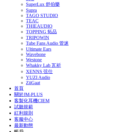
SuperLux 舒伯樂
Supra
TAGO STUDIO
TEAC
THIEAUDIO
TOPPING 拓品
TRIPOWIN
Tube Fans Audio 管迷
Ultimate Ears
Wavebone
Westone
Whakky Lab 瓦祈
XENNS 弦仕
YUZI Audio
ZiiGaat
首頁
關於JM-PLUS
客製化耳機CIEM
試聽規範
紅利規則
客服中心
最新動態
帳戶