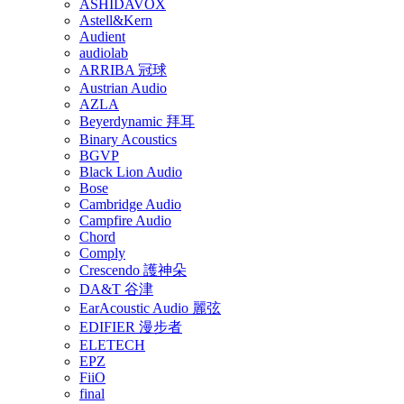
ASHIDAVOX
Astell&Kern
Audient
audiolab
ARRIBA 冠球
Austrian Audio
AZLA
Beyerdynamic 拜耳
Binary Acoustics
BGVP
Black Lion Audio
Bose
Cambridge Audio
Campfire Audio
Chord
Comply
Crescendo 護神朵
DA&T 谷津
EarAcoustic Audio 麗弦
EDIFIER 漫步者
ELETECH
EPZ
FiiO
final