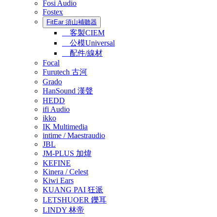
Fosi Audio
Fostex
FitEar 須山補聽器
客製CIEM
公模Universal
配件/線材
Focal
Furutech 古河
Grado
HanSound 漢聲
HEDD
ifi Audio
ikko
IK Multimedia
intime / Maestraudio
JBL
JM-PLUS 加煒
KEFINE
Kinera / Celest
Kiwi Ears
KUANG PAI 狂派
LETSHUOER 鑠耳
LINDY 林帝