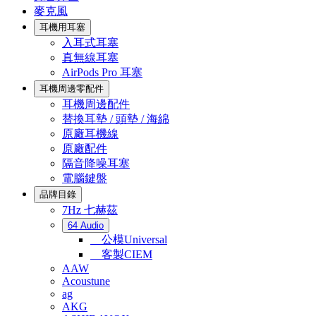
麥克風
耳機用耳塞
入耳式耳塞
真無線耳塞
AirPods Pro 耳塞
耳機周邊零配件
耳機周邊配件
替換耳墊 / 頭墊 / 海綿
原廠耳機線
原廠配件
隔音降噪耳塞
電腦鍵盤
品牌目錄
7Hz 七赫茲
64 Audio
公模Universal
客製CIEM
AAW
Acoustune
ag
AKG