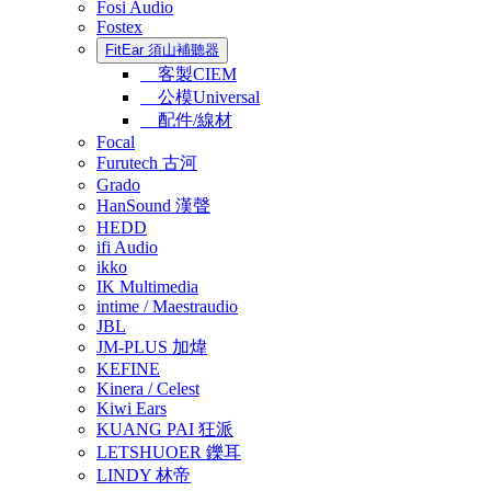
Fosi Audio
Fostex
FitEar 須山補聽器
客製CIEM
公模Universal
配件/線材
Focal
Furutech 古河
Grado
HanSound 漢聲
HEDD
ifi Audio
ikko
IK Multimedia
intime / Maestraudio
JBL
JM-PLUS 加煒
KEFINE
Kinera / Celest
Kiwi Ears
KUANG PAI 狂派
LETSHUOER 鑠耳
LINDY 林帝