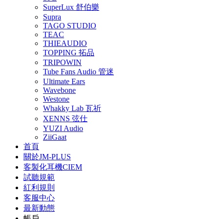
SuperLux 舒伯樂
Supra
TAGO STUDIO
TEAC
THIEAUDIO
TOPPING 拓品
TRIPOWIN
Tube Fans Audio 管迷
Ultimate Ears
Wavebone
Westone
Whakky Lab 瓦祈
XENNS 弦仕
YUZI Audio
ZiiGaat
首頁
關於JM-PLUS
客製化耳機CIEM
試聽規範
紅利規則
客服中心
最新動態
帳戶