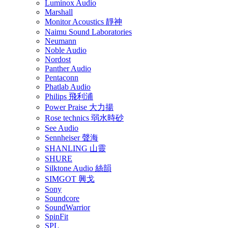
Luminox Audio
Marshall
Monitor Acoustics 靜神
Naimu Sound Laboratories
Neumann
Noble Audio
Nordost
Panther Audio
Pentaconn
Phatlab Audio
Philips 飛利浦
Power Praise 大力揚
Rose technics 弱水時砂
See Audio
Sennheiser 聲海
SHANLING 山靈
SHURE
Silktone Audio 絲韻
SIMGOT 興戈
Sony
Soundcore
SoundWarrior
SpinFit
SPL