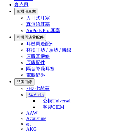
麥克風
耳機用耳塞
入耳式耳塞
真無線耳塞
AirPods Pro 耳塞
耳機周邊零配件
耳機周邊配件
替換耳墊 / 頭墊 / 海綿
原廠耳機線
原廠配件
隔音降噪耳塞
電腦鍵盤
品牌目錄
7Hz 七赫茲
64 Audio
公模Universal
客製CIEM
AAW
Acoustune
ag
AKG