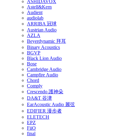
ASHIDAVOX
Astell&Kern
Audient
audiolab
ARRIBA 冠球
Austrian Audio
AZLA
Beyerdynamic 拜耳
Binary Acoustics
BGVP
Black Lion Audio
Bose
Cambridge Audio
Campfire Audio
Chord
Comply
Crescendo 護神朵
DA&T 谷津
EarAcoustic Audio 麗弦
EDIFIER 漫步者
ELETECH
EPZ
FiiO
final