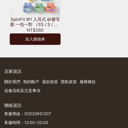
SpinFit W1 入耳式 矽膠耳
塞 一包一對 （SS / S / MS
/ M / L）
NT$260
加入購物車
店家資訊
關於我們
我的帳戶
退款政策
隱私政策
服務條款
送修流程及注意事項
聯絡資訊
客服專線：(02)23651207
客服時間：12:00~22:00