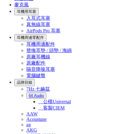
麥克風
耳機用耳塞
入耳式耳塞
真無線耳塞
AirPods Pro 耳塞
耳機周邊零配件
耳機周邊配件
替換耳墊 / 頭墊 / 海綿
原廠耳機線
原廠配件
隔音降噪耳塞
電腦鍵盤
品牌目錄
7Hz 七赫茲
64 Audio
公模Universal
客製CIEM
AAW
Acoustune
ag
AKG