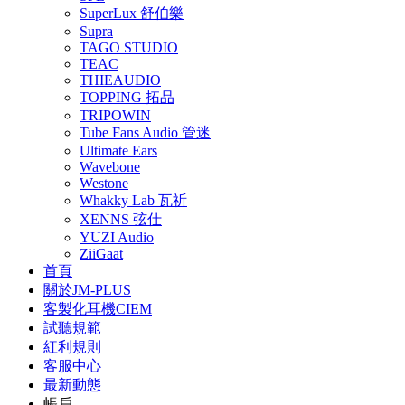
SuperLux 舒伯樂
Supra
TAGO STUDIO
TEAC
THIEAUDIO
TOPPING 拓品
TRIPOWIN
Tube Fans Audio 管迷
Ultimate Ears
Wavebone
Westone
Whakky Lab 瓦祈
XENNS 弦仕
YUZI Audio
ZiiGaat
首頁
關於JM-PLUS
客製化耳機CIEM
試聽規範
紅利規則
客服中心
最新動態
帳戶