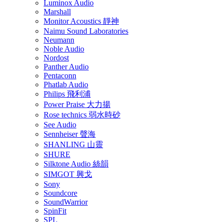
Luminox Audio
Marshall
Monitor Acoustics 靜神
Naimu Sound Laboratories
Neumann
Noble Audio
Nordost
Panther Audio
Pentaconn
Phatlab Audio
Philips 飛利浦
Power Praise 大力揚
Rose technics 弱水時砂
See Audio
Sennheiser 聲海
SHANLING 山靈
SHURE
Silktone Audio 絲韻
SIMGOT 興戈
Sony
Soundcore
SoundWarrior
SpinFit
SPL