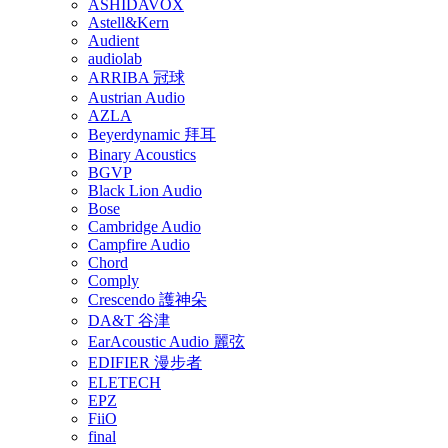
ASHIDAVOX
Astell&Kern
Audient
audiolab
ARRIBA 冠球
Austrian Audio
AZLA
Beyerdynamic 拜耳
Binary Acoustics
BGVP
Black Lion Audio
Bose
Cambridge Audio
Campfire Audio
Chord
Comply
Crescendo 護神朵
DA&T 谷津
EarAcoustic Audio 麗弦
EDIFIER 漫步者
ELETECH
EPZ
FiiO
final