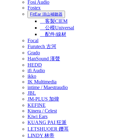
Fosi Audio
Fostex
FitEar 須山補聽器
客製CIEM
公模Universal
配件/線材
Focal
Furutech 古河
Grado
HanSound 漢聲
HEDD
ifi Audio
ikko
IK Multimedia
intime / Maestraudio
JBL
JM-PLUS 加煒
KEFINE
Kinera / Celest
Kiwi Ears
KUANG PAI 狂派
LETSHUOER 鑠耳
LINDY 林帝