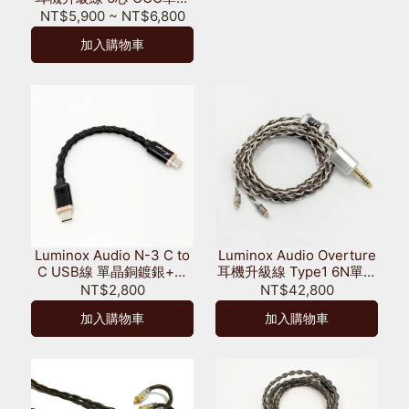
銅
NT$5,900
~
NT$6,800
加入購物車
Luminox Audio N-3 C to
Luminox Audio Overture
C USB線 單晶銅鍍銀+鍍
耳機升級線 Type1 6N單晶
銀銅 4芯絞線 10cm
銅鍍銀+6N單晶銅+4N銅
NT$2,800
NT$42,800
鍍銀+純銀 2股3同軸線+4
加入購物車
加入購物車
股Litz 26AWG 全球限量30
條