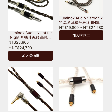
Luminox Audio Sardonix
黑瑪瑙 耳機升級線 6N單晶
銅鍍銀+4N銅鍍銀+銅鍍石
NT$19,800
~
NT$24,680
墨烯
Luminox Audio Night for
加入購物車
Night 耳機升級線 高純度
單晶銅鍍銀 SUPOCC 銅鍍
NT$23,800
銀 銅軸結構
~
NT$24,700
加入購物車