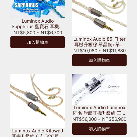
Luminox Audio
Sapphirus 藍寶石 耳機升
級線 8芯 6N單晶銅鍍銀 +
NT$5,800
~
NT$6,700
4N無氧銅鍍銀混編
Luminox Audio 85-Filter
加入購物車
耳機升級線 單晶銅+單晶
銅鍍銀 混編
NT$10,980
~
NT$11,880
加入購物車
Luminox Audio Luminox
同名 旗艦耳機升級線 三種
調音 自由切換 單晶銅鍍銀
NT$56,000
~
NT$56,900
+單晶銅+銅鍍銀
加入購物車
Luminox Audio Kilowatt
耳機升級線 6芯 OCC單晶