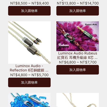
混編 耳機升級線
單晶銅 UPOCC 銅鍍銀 銅
NT$8,500
~
NT$9,400
NT$13,800
~
NT$14,700
軸結構
加入購物車
加入購物車
Luminox Audio Rubeus
紅寶石 耳機升級線 8芯 單
晶銅 + 銅鍍銀 限量100條
NT$6,800
~
NT$7,700
Luminox Audio -
加入購物車
Reflection 6芯銅鍍銀 耳
機升級線
NT$4,800
~
NT$5,700
加入購物車