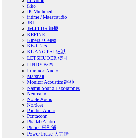
ifi Audio
ikko
IK Multimedia
intime / Maestraudio
JBL
JM-PLUS 加煒
KEFINE
Kinera / Celest
Kiwi Ears
KUANG PAI 狂派
LETSHUOER 鑠耳
LINDY 林帝
Luminox Audio
Marshall
Monitor Acoustics 靜神
Naimu Sound Laboratories
Neumann
Noble Audio
Nordost
Panther Audio
Pentaconn
Phatlab Audio
Philips 飛利浦
Power Praise 大力揚