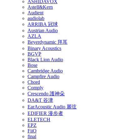
ASHIDAVOX
Astell&Kern
Audient
audiolab
ARRIBA 冠球
Austrian Audio
AZLA
Beyerdynamic 拜耳
Binary Acoustics
BGVP
Black Lion Audio
Bose
Cambridge Audio
Campfire Audio
Chord
Comply
Crescendo 護神朵
DA&T 谷津
EarAcoustic Audio 麗弦
EDIFIER 漫步者
ELETECH
EPZ
FiiO
final