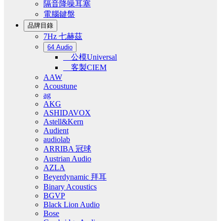
隔音降噪耳塞
電腦鍵盤
品牌目錄
7Hz 七赫茲
64 Audio
公模Universal
客製CIEM
AAW
Acoustune
ag
AKG
ASHIDAVOX
Astell&Kern
Audient
audiolab
ARRIBA 冠球
Austrian Audio
AZLA
Beyerdynamic 拜耳
Binary Acoustics
BGVP
Black Lion Audio
Bose