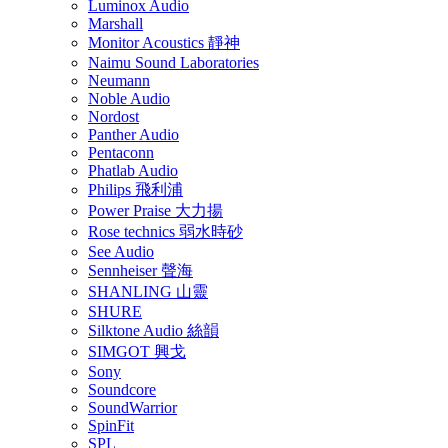
Luminox Audio
Marshall
Monitor Acoustics 靜神
Naimu Sound Laboratories
Neumann
Noble Audio
Nordost
Panther Audio
Pentaconn
Phatlab Audio
Philips 飛利浦
Power Praise 大力揚
Rose technics 弱水時砂
See Audio
Sennheiser 聲海
SHANLING 山靈
SHURE
Silktone Audio 絲韻
SIMGOT 興戈
Sony
Soundcore
SoundWarrior
SpinFit
SPL