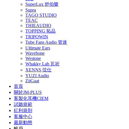
SuperLux 舒伯樂
Supra
TAGO STUDIO
TEAC
THIEAUDIO
TOPPING 拓品
TRIPOWIN
Tube Fans Audio 管迷
Ultimate Ears
Wavebone
Westone
Whakky Lab 瓦祈
XENNS 弦仕
YUZI Audio
ZiiGaat
首頁
關於JM-PLUS
客製化耳機CIEM
試聽規範
紅利規則
客服中心
最新動態
帳戶