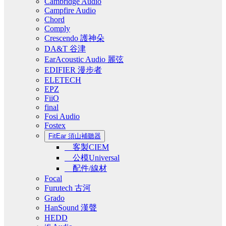
Cambridge Audio
Campfire Audio
Chord
Comply
Crescendo 護神朵
DA&T 谷津
EarAcoustic Audio 麗弦
EDIFIER 漫步者
ELETECH
EPZ
FiiO
final
Fosi Audio
Fostex
FitEar 須山補聽器
客製CIEM
公模Universal
配件/線材
Focal
Furutech 古河
Grado
HanSound 漢聲
HEDD