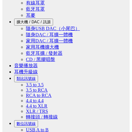
有線耳罩
藍牙耳罩
耳麥
擴大機 / DAC / 訊源
隨身USB DAC（小尾巴）
隨身DAC / 耳擴一體機
家用DAC / 耳擴一體機
家用耳機擴大機
藍牙耳擴 / 發射器
CD / 黑膠唱盤
音樂播放器
耳機升級線
類比訊號線
3.5 to 3.5
3.5 to RCA
RCA to RCA
4.4 to 4.4
4.4 to XLR
XLR / TRS
轉接頭 / 轉接線
數位訊號線
USB A to B