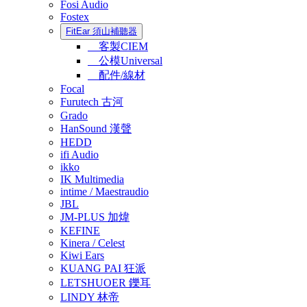
Fosi Audio
Fostex
FitEar 須山補聽器
客製CIEM
公模Universal
配件/線材
Focal
Furutech 古河
Grado
HanSound 漢聲
HEDD
ifi Audio
ikko
IK Multimedia
intime / Maestraudio
JBL
JM-PLUS 加煒
KEFINE
Kinera / Celest
Kiwi Ears
KUANG PAI 狂派
LETSHUOER 鑠耳
LINDY 林帝