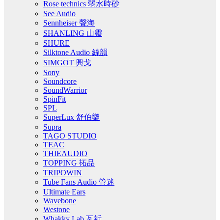
Rose technics 弱水時砂
See Audio
Sennheiser 聲海
SHANLING 山靈
SHURE
Silktone Audio 絲韻
SIMGOT 興戈
Sony
Soundcore
SoundWarrior
SpinFit
SPL
SuperLux 舒伯樂
Supra
TAGO STUDIO
TEAC
THIEAUDIO
TOPPING 拓品
TRIPOWIN
Tube Fans Audio 管迷
Ultimate Ears
Wavebone
Westone
Whakky Lab 瓦祈