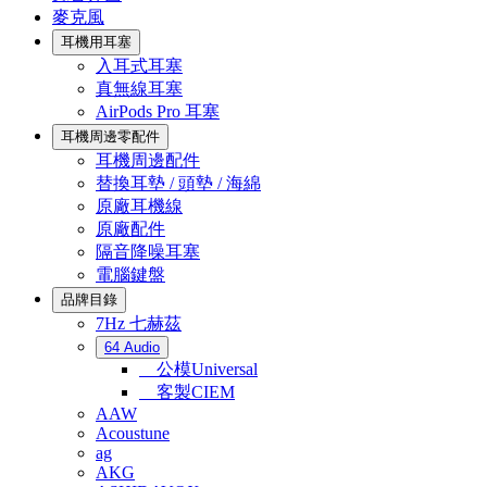
麥克風
耳機用耳塞
入耳式耳塞
真無線耳塞
AirPods Pro 耳塞
耳機周邊零配件
耳機周邊配件
替換耳墊 / 頭墊 / 海綿
原廠耳機線
原廠配件
隔音降噪耳塞
電腦鍵盤
品牌目錄
7Hz 七赫茲
64 Audio
公模Universal
客製CIEM
AAW
Acoustune
ag
AKG