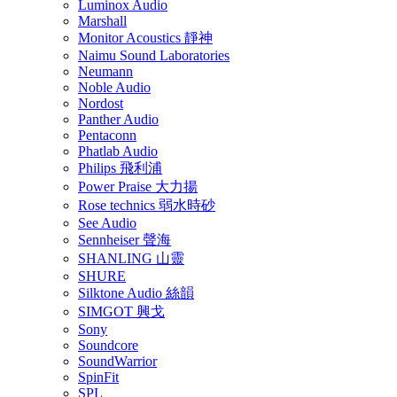
Luminox Audio
Marshall
Monitor Acoustics 靜神
Naimu Sound Laboratories
Neumann
Noble Audio
Nordost
Panther Audio
Pentaconn
Phatlab Audio
Philips 飛利浦
Power Praise 大力揚
Rose technics 弱水時砂
See Audio
Sennheiser 聲海
SHANLING 山靈
SHURE
Silktone Audio 絲韻
SIMGOT 興戈
Sony
Soundcore
SoundWarrior
SpinFit
SPL