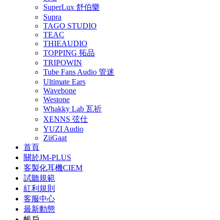
SuperLux 舒伯樂
Supra
TAGO STUDIO
TEAC
THIEAUDIO
TOPPING 拓品
TRIPOWIN
Tube Fans Audio 管迷
Ultimate Ears
Wavebone
Westone
Whakky Lab 瓦祈
XENNS 弦仕
YUZI Audio
ZiiGaat
首頁
關於JM-PLUS
客製化耳機CIEM
試聽規範
紅利規則
客服中心
最新動態
帳戶