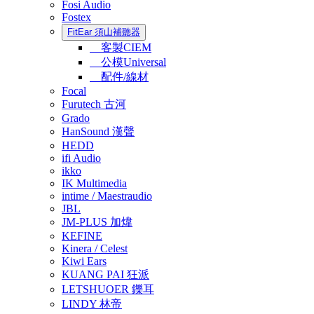
Fosi Audio
Fostex
FitEar 須山補聽器
客製CIEM
公模Universal
配件/線材
Focal
Furutech 古河
Grado
HanSound 漢聲
HEDD
ifi Audio
ikko
IK Multimedia
intime / Maestraudio
JBL
JM-PLUS 加煒
KEFINE
Kinera / Celest
Kiwi Ears
KUANG PAI 狂派
LETSHUOER 鑠耳
LINDY 林帝