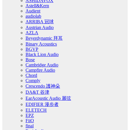
ASHIDAVOX
Astell&Kern
Audient
audiolab
ARRIBA 冠球
Austrian Audio
AZLA
Beyerdynamic 拜耳
Binary Acoustics
BGVP
Black Lion Audio
Bose
Cambridge Audio
Campfire Audio
Chord
Comply
Crescendo 護神朵
DA&T 谷津
EarAcoustic Audio 麗弦
EDIFIER 漫步者
ELETECH
EPZ
FiiO
final