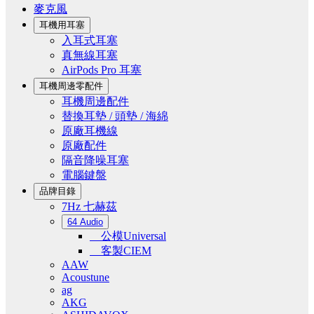
麥克風
耳機用耳塞
入耳式耳塞
真無線耳塞
AirPods Pro 耳塞
耳機周邊零配件
耳機周邊配件
替換耳墊 / 頭墊 / 海綿
原廠耳機線
原廠配件
隔音降噪耳塞
電腦鍵盤
品牌目錄
7Hz 七赫茲
64 Audio
公模Universal
客製CIEM
AAW
Acoustune
ag
AKG