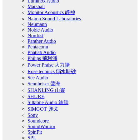
Luminox Audio
Marshall
Monitor Acoustics 靜神
Naimu Sound Laboratories
Neumann
Noble Audio
Nordost
Panther Audio
Pentaconn
Phatlab Audio
Philips 飛利浦
Power Praise 大力揚
Rose technics 弱水時砂
See Audio
Sennheiser 聲海
SHANLING 山靈
SHURE
Silktone Audio 絲韻
SIMGOT 興戈
Sony
Soundcore
SoundWarrior
SpinFit
SPL