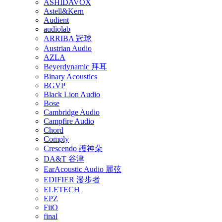
ASHIDAVOX
Astell&Kern
Audient
audiolab
ARRIBA 冠球
Austrian Audio
AZLA
Beyerdynamic 拜耳
Binary Acoustics
BGVP
Black Lion Audio
Bose
Cambridge Audio
Campfire Audio
Chord
Comply
Crescendo 護神朵
DA&T 谷津
EarAcoustic Audio 麗弦
EDIFIER 漫步者
ELETECH
EPZ
FiiO
final