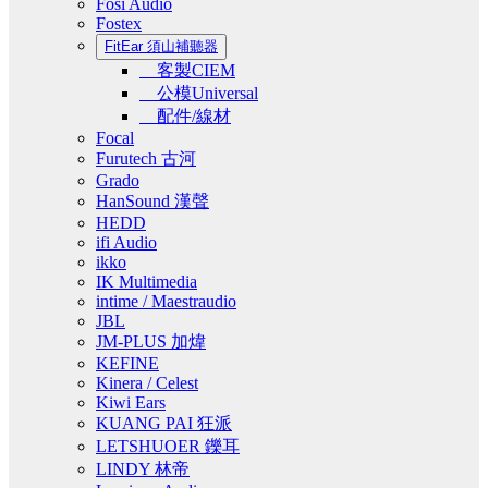
Fosi Audio
Fostex
FitEar 須山補聽器
客製CIEM
公模Universal
配件/線材
Focal
Furutech 古河
Grado
HanSound 漢聲
HEDD
ifi Audio
ikko
IK Multimedia
intime / Maestraudio
JBL
JM-PLUS 加煒
KEFINE
Kinera / Celest
Kiwi Ears
KUANG PAI 狂派
LETSHUOER 鑠耳
LINDY 林帝