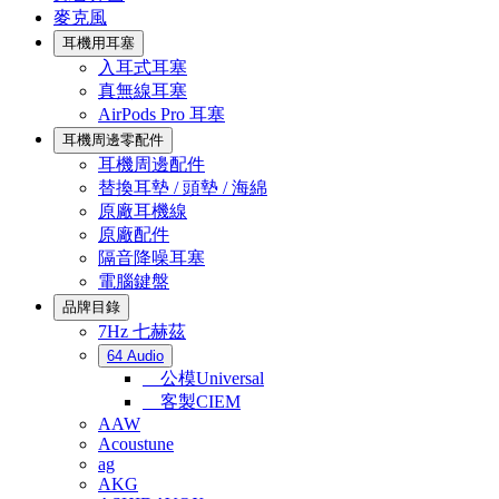
麥克風
耳機用耳塞
入耳式耳塞
真無線耳塞
AirPods Pro 耳塞
耳機周邊零配件
耳機周邊配件
替換耳墊 / 頭墊 / 海綿
原廠耳機線
原廠配件
隔音降噪耳塞
電腦鍵盤
品牌目錄
7Hz 七赫茲
64 Audio
公模Universal
客製CIEM
AAW
Acoustune
ag
AKG