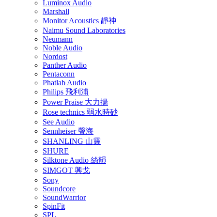
Luminox Audio
Marshall
Monitor Acoustics 靜神
Naimu Sound Laboratories
Neumann
Noble Audio
Nordost
Panther Audio
Pentaconn
Phatlab Audio
Philips 飛利浦
Power Praise 大力揚
Rose technics 弱水時砂
See Audio
Sennheiser 聲海
SHANLING 山靈
SHURE
Silktone Audio 絲韻
SIMGOT 興戈
Sony
Soundcore
SoundWarrior
SpinFit
SPL