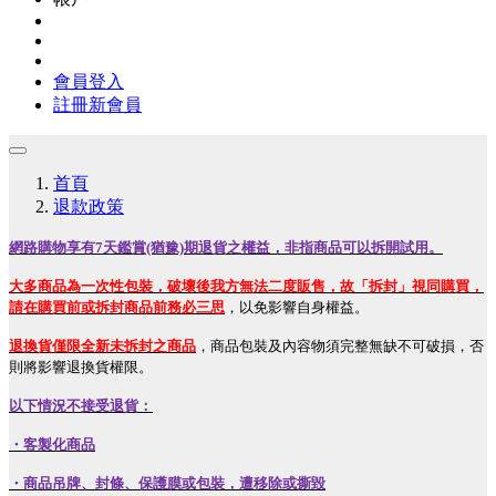
會員登入
註冊新會員
首頁
退款政策
網路購物享有7天鑑賞(猶豫)期退貨之權益，非指商品可以拆開試用。
大多商品為一次性包裝，破壞後我方無法二度販售，故「拆封」視同購買，
請在購買前或拆封商品前務必三思
，以免影響自身權益。
退換貨僅限全新未拆封之商品
，商品包裝及內容物須完整無缺不可破損，否
則將影響退換貨權限。
以下情況不接受退貨：
・
客製化商品
・
商品吊牌、封條、保護膜或包裝，遭移除或撕毀