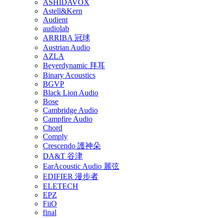
ASHIDAVOX
Astell&Kern
Audient
audiolab
ARRIBA 冠球
Austrian Audio
AZLA
Beyerdynamic 拜耳
Binary Acoustics
BGVP
Black Lion Audio
Bose
Cambridge Audio
Campfire Audio
Chord
Comply
Crescendo 護神朵
DA&T 谷津
EarAcoustic Audio 麗弦
EDIFIER 漫步者
ELETECH
EPZ
FiiO
final