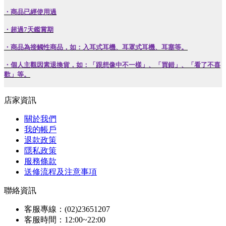
・
商品已經使用過
・
超過7天鑑賞期
・
商品為接觸性商品，如：入耳式耳機、耳罩式耳機、耳塞等。
・
個人主觀因素退換貨，如：「跟想像中不一樣」、「買錯」、「看了不喜
歡」等。
店家資訊
關於我們
我的帳戶
退款政策
隱私政策
服務條款
送修流程及注意事項
聯絡資訊
客服專線：(02)23651207
客服時間：12:00~22:00