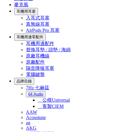
麥克風
耳機用耳塞
入耳式耳塞
真無線耳塞
AirPods Pro 耳塞
耳機周邊零配件
耳機周邊配件
替換耳墊 / 頭墊 / 海綿
原廠耳機線
原廠配件
隔音降噪耳塞
電腦鍵盤
品牌目錄
7Hz 七赫茲
64 Audio
公模Universal
客製CIEM
AAW
Acoustune
ag
AKG