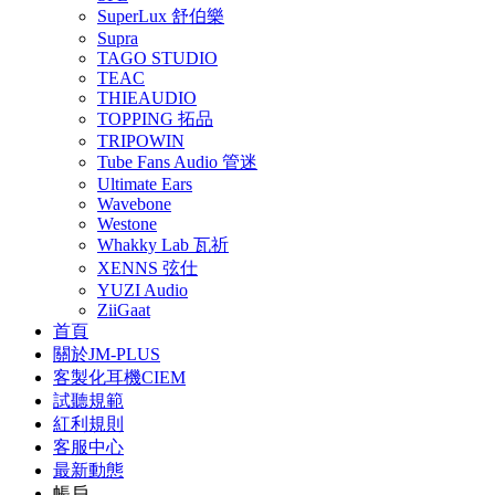
SuperLux 舒伯樂
Supra
TAGO STUDIO
TEAC
THIEAUDIO
TOPPING 拓品
TRIPOWIN
Tube Fans Audio 管迷
Ultimate Ears
Wavebone
Westone
Whakky Lab 瓦祈
XENNS 弦仕
YUZI Audio
ZiiGaat
首頁
關於JM-PLUS
客製化耳機CIEM
試聽規範
紅利規則
客服中心
最新動態
帳戶