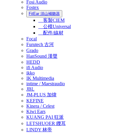
Fosi Audio
Fostex
FitEar 須山補聽器
客製CIEM
公模Universal
配件/線材
Focal
Furutech 古河
Grado
HanSound 漢聲
HEDD
ifi Audio
ikko
IK Multimedia
intime / Maestraudio
JBL
JM-PLUS 加煒
KEFINE
Kinera / Celest
Kiwi Ears
KUANG PAI 狂派
LETSHUOER 鑠耳
LINDY 林帝