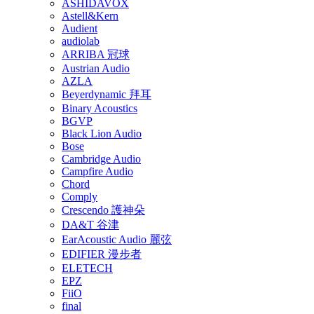
ASHIDAVOX
Astell&Kern
Audient
audiolab
ARRIBA 冠球
Austrian Audio
AZLA
Beyerdynamic 拜耳
Binary Acoustics
BGVP
Black Lion Audio
Bose
Cambridge Audio
Campfire Audio
Chord
Comply
Crescendo 護神朵
DA&T 谷津
EarAcoustic Audio 麗弦
EDIFIER 漫步者
ELETECH
EPZ
FiiO
final