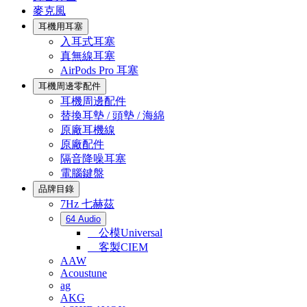
麥克風
耳機用耳塞
入耳式耳塞
真無線耳塞
AirPods Pro 耳塞
耳機周邊零配件
耳機周邊配件
替換耳墊 / 頭墊 / 海綿
原廠耳機線
原廠配件
隔音降噪耳塞
電腦鍵盤
品牌目錄
7Hz 七赫茲
64 Audio
公模Universal
客製CIEM
AAW
Acoustune
ag
AKG