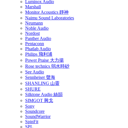
Luminox Audio
Marshall
Monitor Acoustics 靜神
Naimu Sound Laboratories
Neumann
Noble Audio
Nordost
Panther Audio
Pentaconn
Phatlab Audio
Philips 飛利浦
Power Praise 大力揚
Rose technics 弱水時砂
See Audio
Sennheiser 聲海
SHANLING 山靈
SHURE
Silktone Audio 絲韻
SIMGOT 興戈
Sony
Soundcore
SoundWarrior
SpinFit
SPL