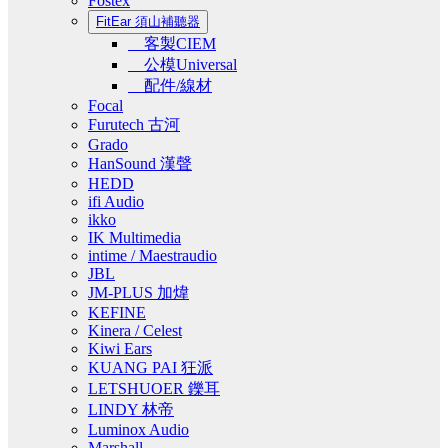
Fostex
FitEar 須山補聽器
客製CIEM
公模Universal
配件/線材
Focal
Furutech 古河
Grado
HanSound 漢聲
HEDD
ifi Audio
ikko
IK Multimedia
intime / Maestraudio
JBL
JM-PLUS 加煒
KEFINE
Kinera / Celest
Kiwi Ears
KUANG PAI 狂派
LETSHUOER 鑠耳
LINDY 林帝
Luminox Audio
Marshall