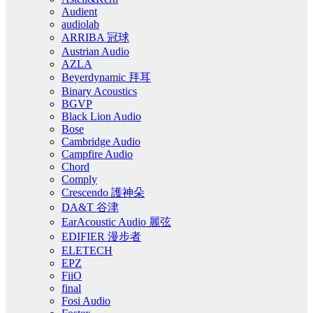
Audient
audiolab
ARRIBA 冠球
Austrian Audio
AZLA
Beyerdynamic 拜耳
Binary Acoustics
BGVP
Black Lion Audio
Bose
Cambridge Audio
Campfire Audio
Chord
Comply
Crescendo 護神朵
DA&T 谷津
EarAcoustic Audio 麗弦
EDIFIER 漫步者
ELETECH
EPZ
FiiO
final
Fosi Audio