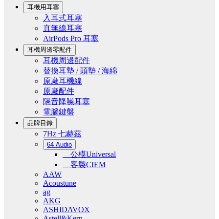
耳機用耳塞
入耳式耳塞
真無線耳塞
AirPods Pro 耳塞
耳機周邊零配件
耳機周邊配件
替換耳墊 / 頭墊 / 海綿
原廠耳機線
原廠配件
隔音降噪耳塞
電腦鍵盤
品牌目錄
7Hz 七赫茲
64 Audio
公模Universal
客製CIEM
AAW
Acoustune
ag
AKG
ASHIDAVOX
Astell&Kern