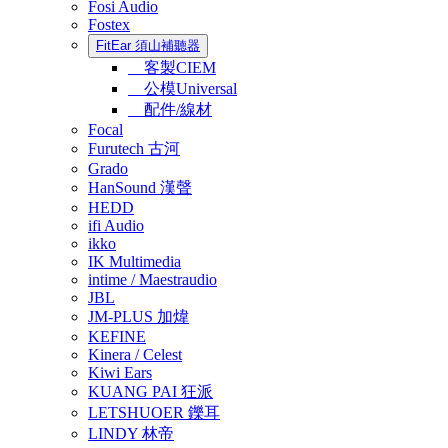
Fosi Audio
Fostex
FitEar 須山補聽器
客製CIEM
公模Universal
配件/線材
Focal
Furutech 古河
Grado
HanSound 漢聲
HEDD
ifi Audio
ikko
IK Multimedia
intime / Maestraudio
JBL
JM-PLUS 加煒
KEFINE
Kinera / Celest
Kiwi Ears
KUANG PAI 狂派
LETSHUOER 鑠耳
LINDY 林帝