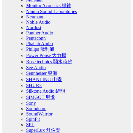
Monitor Acoustics 靜神
Naimu Sound Laboratories
Neumann
Noble Audio
Nordost
Panther Audio
Pentaconn
Phatlab Audio
Philips 飛利浦
Power Praise 大力揚
Rose technics 弱水時砂
See Audio
Sennheiser 聲海
SHANLING 山靈
SHURE
Silktone Audio 絲韻
SIMGOT 興戈
Sony
Soundcore
SoundWarrior
SpinFit
SPL
SuperLux 舒伯樂