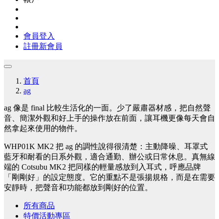
會員登入
註冊新會員
首頁
ag
ag 像是 final 比較生活化的一面。少了嚴肅器材感，把自然聲
音、簡潔外觀和好上手的操作放在前面，讓耳機更像每天會自
然拿起來使用的物件。
WHP01K MK2 把 ag 的調性說得很清楚：主動降噪、耳罩式
藍牙和耐看的日系外觀，適合通勤、辦公或日常休息。真無線
端的 Cotsubu MK2 把同樣的輕量感放到入耳式，呼應品牌
「剛剛好」的設定態度。它的重點不是張揚規格，而是在需要
安靜時，把聲音和功能都放到剛好的位置。
所有商品
特價活動專區