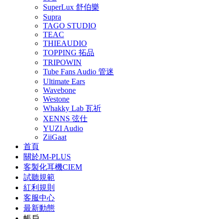
SuperLux 舒伯樂
Supra
TAGO STUDIO
TEAC
THIEAUDIO
TOPPING 拓品
TRIPOWIN
Tube Fans Audio 管迷
Ultimate Ears
Wavebone
Westone
Whakky Lab 瓦祈
XENNS 弦仕
YUZI Audio
ZiiGaat
首頁
關於JM-PLUS
客製化耳機CIEM
試聽規範
紅利規則
客服中心
最新動態
帳戶