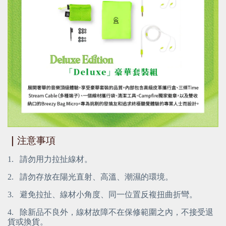
｜
注意事項
1.
請勿用力拉扯線材。
2.
請勿存放在陽光直射、高溫、潮濕的環境。
3.
避免拉扯、線材小角度、同一位置反複扭曲折彎。
4.
除新品不良外，線材故障不在保修範圍之內，不接受退
貨或換貨。