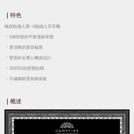
｜
特色
極度飽滿人聲─5動鐵入耳耳機
・
5個特製的平衡電樞單體
・
更清晰的聲音輪廓
・
堅固的全實心機身設計
・
3D列印的腔體結構
・
不鏽鋼材質裝飾面板
｜
概述