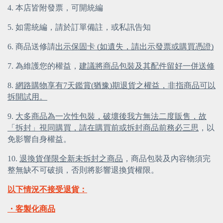
4. 本店皆附發票，可開統編
5. 如需統編，請於訂單備註，或私訊告知
6. 商品送修請
出示保固卡 (如遺失，請出示發票或購買憑證)
7. 為維護您的權益，
建議將商品包裝及其配件留好一併送修
8. 
網路購物享有7天鑑賞(猶豫)期退貨之權益，非指商品可以
拆開試用。
9. 
大多商品為一次性包裝，破壞後我方無法二度販售，故
「拆封」視同購買，請在購買前或拆封商品前務必三思
，以
免影響自身權益。
10. 
退換貨僅限全新未拆封之商品
，商品包裝及內容物須完
整無缺不可破損，否則將影響退換貨權限。
以下情況不接受退貨：
・客製化商品