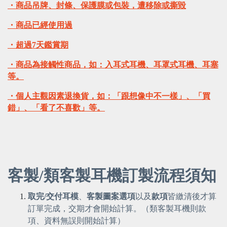
・商品吊牌、封條、保護膜或包裝，遭移除或撕毀
・商品已經使用過
・超過7天鑑賞期
・商品為接觸性商品，如：入耳式耳機、耳罩式耳機、耳塞
等。
・個人主觀因素退換貨，如：「跟想像中不一樣」、「買
錯」、「看了不喜歡」等。
客製/類客製耳機訂製流程須知
取完/交付耳模
、
客製圖案選項
以及
款項
皆繳清後才算
訂單完成，交期才會開始計算。（類客製耳機則款
項、資料無誤則開始計算）