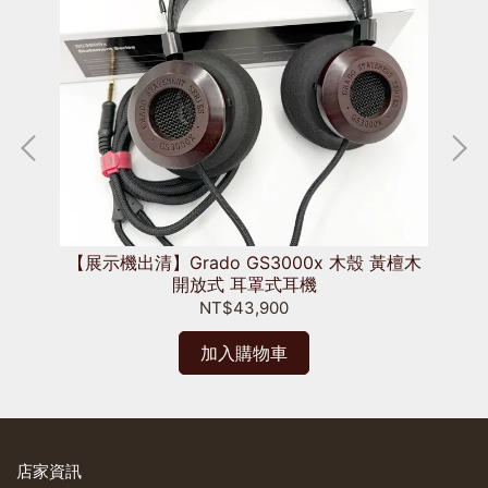
動鐵
【展示機出清】Grado GS3000x 木殼 黃檀木
【展
開放式 耳罩式耳機
NT$43,900
加入購物車
店家資訊