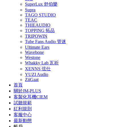
SuperLux 舒伯樂
Supra
TAGO STUDIO
TEAC
THIEAUDIO
TOPPING 拓品
TRIPOWIN
Tube Fans Audio 管迷
Ultimate Ears
Wavebone
Westone
Whakky Lab 瓦祈
XENNS 弦仕
YUZI Audio
ZiiGaat
首頁
關於JM-PLUS
客製化耳機CIEM
試聽規範
紅利規則
客服中心
最新動態
帳戶