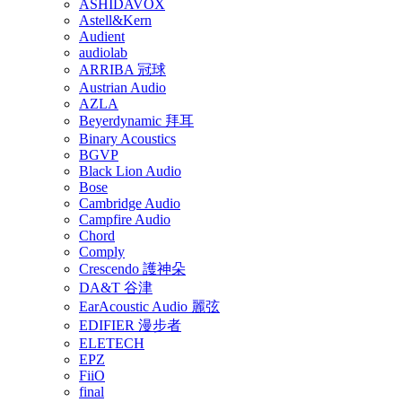
ASHIDAVOX
Astell&Kern
Audient
audiolab
ARRIBA 冠球
Austrian Audio
AZLA
Beyerdynamic 拜耳
Binary Acoustics
BGVP
Black Lion Audio
Bose
Cambridge Audio
Campfire Audio
Chord
Comply
Crescendo 護神朵
DA&T 谷津
EarAcoustic Audio 麗弦
EDIFIER 漫步者
ELETECH
EPZ
FiiO
final