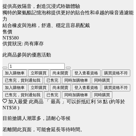
提供高效隔音，創造沉浸式聆聽體驗
獨特的聚氨酯記憶泡棉提供更好的貼合性和卓越的噪音過濾能
力
結合橡皮與泡棉，舒適、穩定且容易配戴
售價
NT$580
供貨狀況:
尚有庫存
此商品參與的優惠活動
加入購物車
立即購買
尚未開賣
登入查看資格
購買資格不符
已售完，貨到通知我
已售完
同時加購物車
同時購買
加入購物車
立即購買
尚未開賣
登入查看資格
購買資格不符
已售完，貨到通知我
已售完
同時加購物車
同時購買
加入最愛
此商品 「 最高 」可以折抵紅利
58
點 (約等於
NT$58
)
目前搶購人潮眾多，請耐心等候
若離開此頁面，可能會延長等待時間。