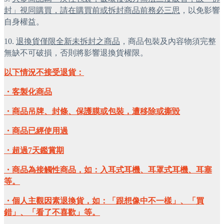
封」視同購買，請在購買前或拆封商品前務必三思
，以免影響
自身權益。
10.
退換貨僅限全新未拆封之商品
，商品包裝及內容物須完整
無缺不可破損，否則將影響退換貨權限。
以下情況不接受退貨：
・客製化商品
・商品吊牌、封條、保護膜或包裝，遭移除或撕毀
・商品已經使用過
・超過7天鑑賞期
・商品為接觸性商品，如：入耳式耳機、耳罩式耳機、耳塞
等。
・個人主觀因素退換貨，如：「跟想像中不一樣」、「買
錯」、「看了不喜歡」等。