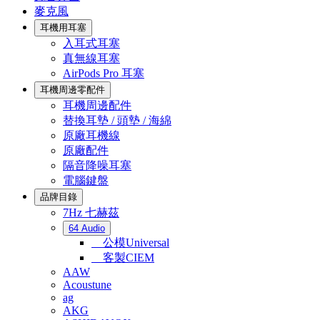
麥克風
耳機用耳塞
入耳式耳塞
真無線耳塞
AirPods Pro 耳塞
耳機周邊零配件
耳機周邊配件
替換耳墊 / 頭墊 / 海綿
原廠耳機線
原廠配件
隔音降噪耳塞
電腦鍵盤
品牌目錄
7Hz 七赫茲
64 Audio
公模Universal
客製CIEM
AAW
Acoustune
ag
AKG