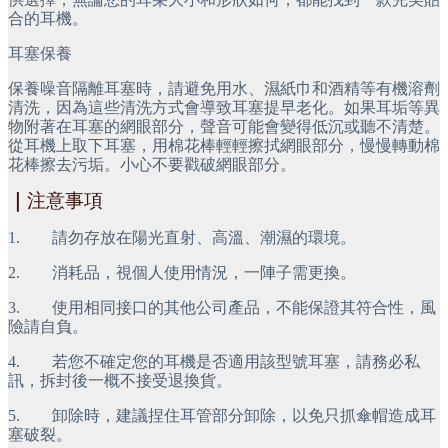
合的耳機。
耳塞保養
保養噪音隔離耳塞時，請避免用水、濕紙巾和酒精等有機溶劑
清洗，因為這些清洗方式會導致耳塞提早老化。如果耳垢等異
物附著在耳塞的網眼部分，聲音可能會變得低沉或聽不清楚。
從耳機上取下耳塞，用棉花棒輕輕擦拭網眼部分，慢慢轉動棉
花棒擦去污垢。小心不要戳破網眼部分。
｜
注意事項
1. 請勿存放在陽光直射、高溫、潮濕的環境。
2. 消耗品，視個人使用情況，一陣子需更換。
3. 使用相同接口的其他公司產品，不能保證其符合性，風
險請自負。
4. 若您不確定您的耳機是否適用該型號耳塞，請務必私
訊，拆封後一概不接受退換貨。
5. 卸除時，建議捏住耳管部分卸除，以免只抓傘帽造成耳
塞破裂。