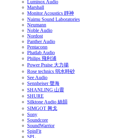
Luminox Audio
Marshall
Monitor Acoustics 靜神
Naimu Sound Laboratories
Neumann
Noble Audio
Nordost
Panther Audio
Pentaconn
Phatlab Audio
Philips 飛利浦
Power Praise 大力揚
Rose technics 弱水時砂
See Audio
Sennheiser 聲海
SHANLING 山靈
SHURE
Silktone Audio 絲韻
SIMGOT 興戈
Sony
Soundcore
SoundWarrior
SpinFit
SPL