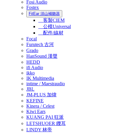
Fosi Audio
Fostex
FitEar 須山補聽器
客製CIEM
公模Universal
配件/線材
Focal
Furutech 古河
Grado
HanSound 漢聲
HEDD
ifi Audio
ikko
IK Multimedia
intime / Maestraudio
JBL
JM-PLUS 加煒
KEFINE
Kinera / Celest
Kiwi Ears
KUANG PAI 狂派
LETSHUOER 鑠耳
LINDY 林帝