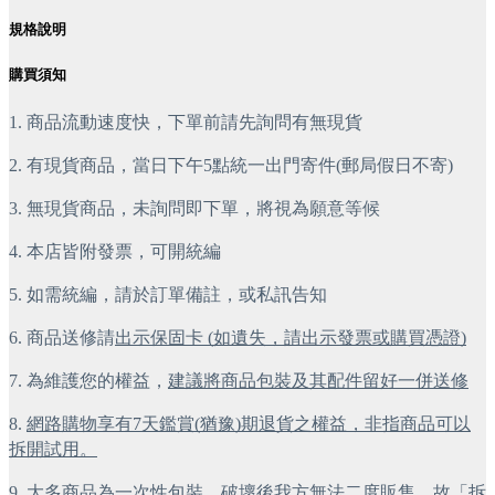
規格說明
購買須知
1. 商品流動速度快，下單前請先詢問有無現貨
2. 有現貨商品，當日下午5點統一出門寄件(郵局假日不寄)
3. 無現貨商品，未詢問即下單，將視為願意等候
4. 本店皆附發票，可開統編
5. 如需統編，請於訂單備註，或私訊告知
6. 商品送修請
出示保固卡 (如遺失，請出示發票或購買憑證)
7. 為維護您的權益，
建議將商品包裝及其配件留好一併送修
8.
網路購物享有7天鑑賞(猶豫)期退貨之權益，非指商品可以
拆開試用。
9.
大多商品為一次性包裝，破壞後我方無法二度販售，故「拆