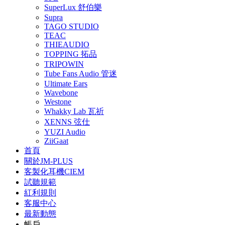
SuperLux 舒伯樂
Supra
TAGO STUDIO
TEAC
THIEAUDIO
TOPPING 拓品
TRIPOWIN
Tube Fans Audio 管迷
Ultimate Ears
Wavebone
Westone
Whakky Lab 瓦祈
XENNS 弦仕
YUZI Audio
ZiiGaat
首頁
關於JM-PLUS
客製化耳機CIEM
試聽規範
紅利規則
客服中心
最新動態
帳戶