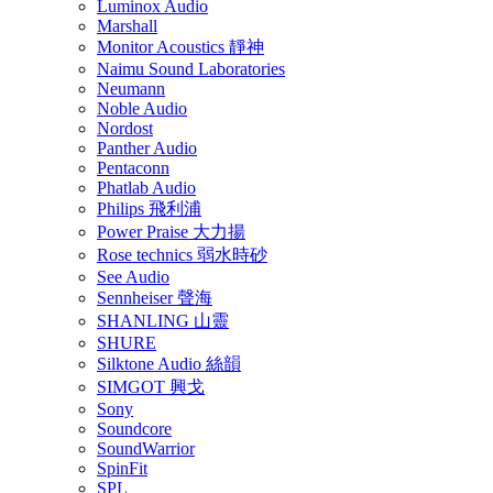
Luminox Audio
Marshall
Monitor Acoustics 靜神
Naimu Sound Laboratories
Neumann
Noble Audio
Nordost
Panther Audio
Pentaconn
Phatlab Audio
Philips 飛利浦
Power Praise 大力揚
Rose technics 弱水時砂
See Audio
Sennheiser 聲海
SHANLING 山靈
SHURE
Silktone Audio 絲韻
SIMGOT 興戈
Sony
Soundcore
SoundWarrior
SpinFit
SPL