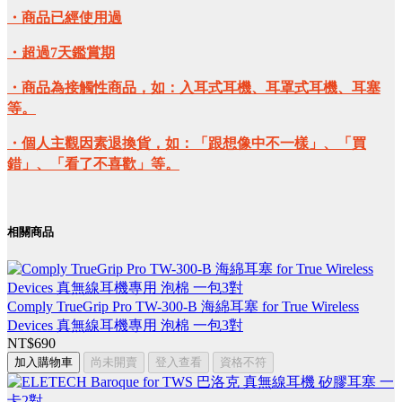
・商品已經使用過
・超過7天鑑賞期
・商品為接觸性商品，如：入耳式耳機、耳罩式耳機、耳塞
等。
・個人主觀因素退換貨，如：「跟想像中不一樣」、「買
錯」、「看了不喜歡」等。
相關商品
Comply TrueGrip Pro TW-300-B 海綿耳塞 for True Wireless
Devices 真無線耳機專用 泡棉 一包3對
NT$690
加入購物車
尚未開賣
登入查看
資格不符