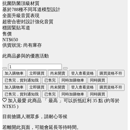
抗菌防菌頂級材質
基於788種不同耳道模型設計
全面升級音質表現
超密合密封設計強化音質
穩固緊貼耳道
售價
NT$650
供貨狀況:
尚有庫存
此商品參與的優惠活動
加入購物車
立即購買
尚未開賣
登入查看資格
購買資格不符
已售完，貨到通知我
已售完
同時加購物車
同時購買
加入購物車
立即購買
尚未開賣
登入查看資格
購買資格不符
已售完，貨到通知我
已售完
同時加購物車
同時購買
加入最愛
此商品 「 最高 」可以折抵紅利
35
點 (約等於
NT$35
)
目前搶購人潮眾多，請耐心等候
若離開此頁面，可能會延長等待時間。