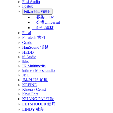
Fosi Audio
Fostex
FitEar 須山補聽器
客製CIEM
公模Universal
配件/線材
Focal
Furutech 古河
Grado
HanSound 漢聲
HEDD
ifi Audio
ikko
IK Multimedia
intime / Maestraudio
JBL
JM-PLUS 加煒
KEFINE
Kinera / Celest
Kiwi Ears
KUANG PAI 狂派
LETSHUOER 鑠耳
LINDY 林帝