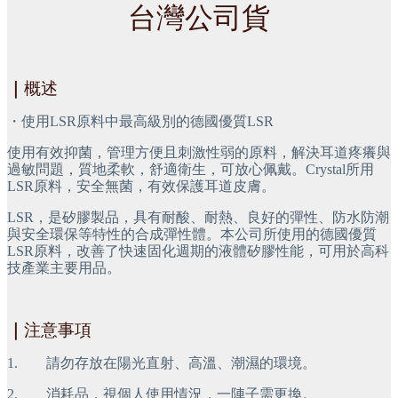
台灣公司貨
｜
概述
・使用LSR原料中最高級別的德國優質LSR
使用有效抑菌，管理方便且刺激性弱的原料，解決耳道疼癢與
過敏問題，質地柔軟，舒適衛生，可放心佩戴。Crystal所用
LSR原料，安全無菌，有效保護耳道皮膚。
LSR，是矽膠製品，具有耐酸、耐熱、良好的彈性、防水防潮
與安全環保等特性的合成彈性體。本公司所使用的德國優質
LSR原料，改善了快速固化週期的液體矽膠性能，可用於高科
技產業主要用品。
｜
注意事項
1.        請勿存放在陽光直射、高溫、潮濕的環境。
2.        消耗品，視個人使用情況，一陣子需更換。