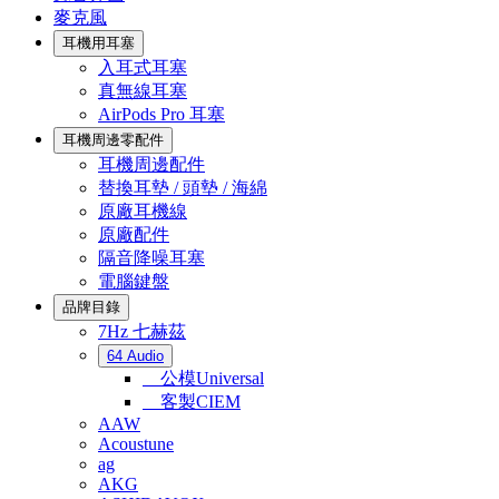
麥克風
耳機用耳塞
入耳式耳塞
真無線耳塞
AirPods Pro 耳塞
耳機周邊零配件
耳機周邊配件
替換耳墊 / 頭墊 / 海綿
原廠耳機線
原廠配件
隔音降噪耳塞
電腦鍵盤
品牌目錄
7Hz 七赫茲
64 Audio
公模Universal
客製CIEM
AAW
Acoustune
ag
AKG