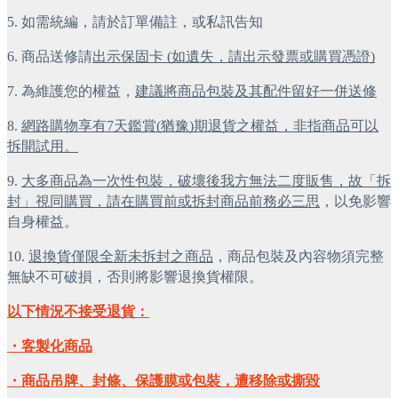
5. 如需統編，請於訂單備註，或私訊告知
6. 商品送修請
出示保固卡 (如遺失，請出示發票或購買憑證)
7. 為維護您的權益，
建議將商品包裝及其配件留好一併送修
8. 
網路購物享有7天鑑賞(猶豫)期退貨之權益，非指商品可以
拆開試用。
9. 
大多商品為一次性包裝，破壞後我方無法二度販售，故「拆
封」視同購買，請在購買前或拆封商品前務必三思
，以免影響
自身權益。
10. 
退換貨僅限全新未拆封之商品
，商品包裝及內容物須完整
無缺不可破損，否則將影響退換貨權限。
以下情況不接受退貨：
・客製化商品
・商品吊牌、封條、保護膜或包裝，遭移除或撕毀