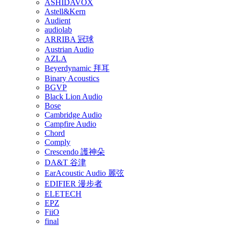
ASHIDAVOX
Astell&Kern
Audient
audiolab
ARRIBA 冠球
Austrian Audio
AZLA
Beyerdynamic 拜耳
Binary Acoustics
BGVP
Black Lion Audio
Bose
Cambridge Audio
Campfire Audio
Chord
Comply
Crescendo 護神朵
DA&T 谷津
EarAcoustic Audio 麗弦
EDIFIER 漫步者
ELETECH
EPZ
FiiO
final