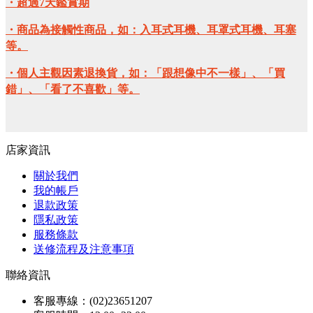
・超過7天鑑賞期
・商品為接觸性商品，如：入耳式耳機、耳罩式耳機、耳塞
等。
・個人主觀因素退換貨，如：「跟想像中不一樣」、「買
錯」、「看了不喜歡」等。
店家資訊
關於我們
我的帳戶
退款政策
隱私政策
服務條款
送修流程及注意事項
聯絡資訊
客服專線：(02)23651207