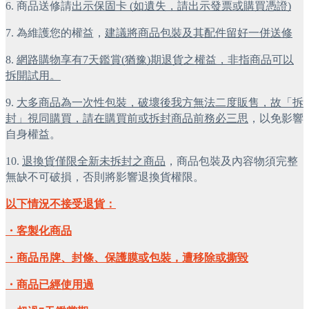
6. 商品送修請
出示保固卡 (如遺失，請出示發票或購買憑證)
7. 為維護您的權益，
建議將商品包裝及其配件留好一併送修
8. 
網路購物享有7天鑑賞(猶豫)期退貨之權益，非指商品可以
拆開試用。
9. 
大多商品為一次性包裝，破壞後我方無法二度販售，故「拆
封」視同購買，請在購買前或拆封商品前務必三思
，以免影響
自身權益。
10. 
退換貨僅限全新未拆封之商品
，商品包裝及內容物須完整
無缺不可破損，否則將影響退換貨權限。
以下情況不接受退貨：
・客製化商品
・商品吊牌、封條、保護膜或包裝，遭移除或撕毀
・商品已經使用過