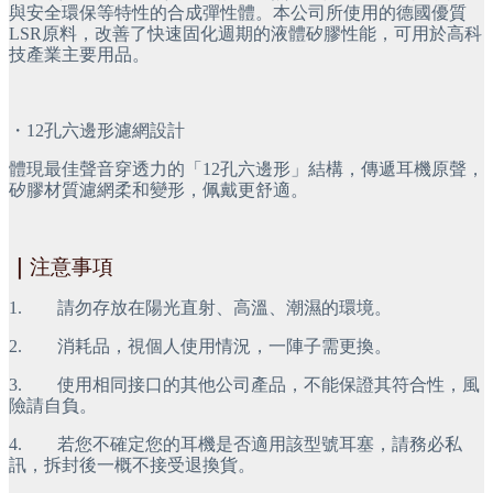
與安全環保等特性的合成彈性體。本公司所使用的德國優質
LSR原料，改善了快速固化週期的液體矽膠性能，可用於高科
技產業主要用品。
・12孔六邊形濾網設計
體現最佳聲音穿透力的「12孔六邊形」結構，傳遞耳機原聲，
矽膠材質濾網柔和變形，佩戴更舒適。
｜
注意事項
1.        請勿存放在陽光直射、高溫、潮濕的環境。
2.        消耗品，視個人使用情況，一陣子需更換。
3.        使用相同接口的其他公司產品，不能保證其符合性，風
險請自負。
4.        若您不確定您的耳機是否適用該型號耳塞，請務必私
訊，拆封後一概不接受退換貨。