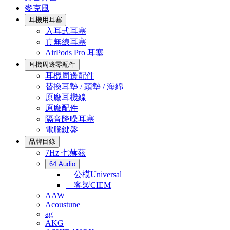
麥克風
耳機用耳塞
入耳式耳塞
真無線耳塞
AirPods Pro 耳塞
耳機周邊零配件
耳機周邊配件
替換耳墊 / 頭墊 / 海綿
原廠耳機線
原廠配件
隔音降噪耳塞
電腦鍵盤
品牌目錄
7Hz 七赫茲
64 Audio
公模Universal
客製CIEM
AAW
Acoustune
ag
AKG