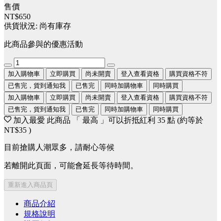
售價
NT$650
供貨狀況:
尚有庫存
此商品參與的優惠活動
加入購物車
立即購買
尚未開賣
登入查看資格
購買資格不符
已售完，貨到通知我
已售完
同時加購物車
同時購買
加入購物車
立即購買
尚未開賣
登入查看資格
購買資格不符
已售完，貨到通知我
已售完
同時加購物車
同時購買
加入最愛
此商品 「 最高 」可以折抵紅利
35
點 (約等於
NT$35
)
目前搶購人潮眾多，請耐心等候
若離開此頁面，可能會延長等待時間。
重新進入商品頁
商品介紹
規格說明