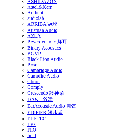
ASHIDAVOX
Astell&Kern
Audient
audiolab
ARRIBA 冠球
Austrian Audio
AZLA
Beyerdynamic 拜耳
Binary Acoustics
BGVP
Black Lion Audio
Bose
Cambridge Audio
Campfire Audio
Chord
Comply
Crescendo 護神朵
DA&T 谷津
EarAcoustic Audio 麗弦
EDIFIER 漫步者
ELETECH
EPZ
FiiO
final