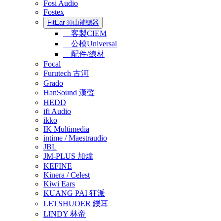
Fosi Audio
Fostex
FitEar 須山補聽器
客製CIEM
公模Universal
配件/線材
Focal
Furutech 古河
Grado
HanSound 漢聲
HEDD
ifi Audio
ikko
IK Multimedia
intime / Maestraudio
JBL
JM-PLUS 加煒
KEFINE
Kinera / Celest
Kiwi Ears
KUANG PAI 狂派
LETSHUOER 鑠耳
LINDY 林帝