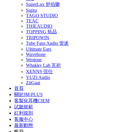
SuperLux 舒伯樂
Supra
TAGO STUDIO
TEAC
THIEAUDIO
TOPPING 拓品
TRIPOWIN
Tube Fans Audio 管迷
Ultimate Ears
Wavebone
Westone
Whakky Lab 瓦祈
XENNS 弦仕
YUZI Audio
ZiiGaat
首頁
關於JM-PLUS
客製化耳機CIEM
試聽規範
紅利規則
客服中心
最新動態
帳戶