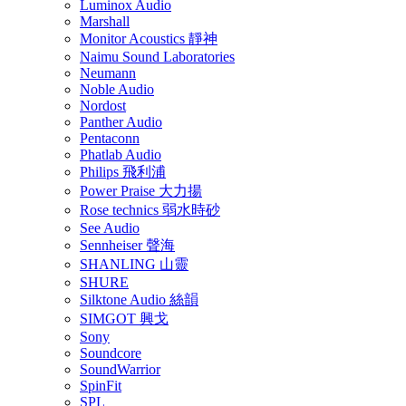
Luminox Audio
Marshall
Monitor Acoustics 靜神
Naimu Sound Laboratories
Neumann
Noble Audio
Nordost
Panther Audio
Pentaconn
Phatlab Audio
Philips 飛利浦
Power Praise 大力揚
Rose technics 弱水時砂
See Audio
Sennheiser 聲海
SHANLING 山靈
SHURE
Silktone Audio 絲韻
SIMGOT 興戈
Sony
Soundcore
SoundWarrior
SpinFit
SPL