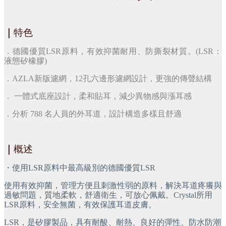
｜
特色
．德國優質LSR原料，有效抑菌耐用、防撕裂材質。(LSR：
液態矽橡膠)
．AZLA新版濾網，12孔六邊形濾網設計，更強的傳聲結構
． ​一體式底座設計，柔和貼耳，減少異物感與漲耳感
．分析 788 名人員的外耳道，設計構造多樣且舒適
｜
概述
・使用LSR原料中最高級別的德國優質LSR
使用有效抑菌，管理方便且刺激性弱的原料，解決耳道疼癢與
過敏問題，質地柔軟，舒適衛生，可放心佩戴。Crystal所用
LSR原料，安全無菌，有效保護耳道皮膚。
LSR，是矽膠製品，具有耐酸、耐熱、良好的彈性、防水防潮