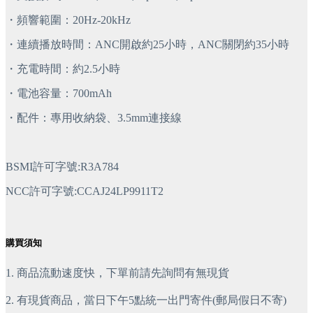
・頻響範圍：20Hz-20kHz
・連續播放時間：ANC開啟約25小時，ANC關閉約35小時
・充電時間：約2.5小時
・電池容量：700mAh
・配件：專用收納袋、3.5mm連接線
BSMI許可字號:R3A784
NCC許可字號:CCAJ24LP9911T2
購買須知
1. 商品流動速度快，下單前請先詢問有無現貨
2. 有現貨商品，當日下午5點統一出門寄件(郵局假日不寄)