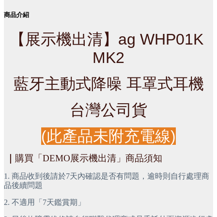
商品介紹
【展示機出清】
ag WHP01K 
MK2
藍牙主動式降噪 耳罩式耳機
台灣公司貨
(此產品未附充電線)
｜
購買「DEMO展示機出清」商品須知
1. 商品收到後請於7天內確認是否有問題，逾時則自行處理商
品後續問題
2. 不適用「7天鑑賞期」