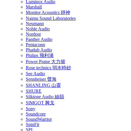
Luminox Audio
Marshall
Monitor Acoustics 靜神
Naimu Sound Laboratories
Neumann
Noble Audio
Nordost
Panther Audio
Pentaconn
Phatlab Audio
Philips 飛利浦
Power Praise 大力揚
Rose technics 弱水時砂
See Audio
Sennheiser 聲海
SHANLING 山靈
SHURE
Silktone Audio 絲韻
SIMGOT 興戈
Sony
Soundcore
SoundWarrior
SpinFit
SPL