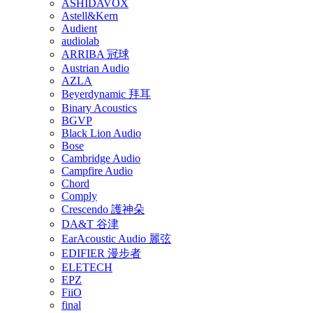
ASHIDAVOX
Astell&Kern
Audient
audiolab
ARRIBA 冠球
Austrian Audio
AZLA
Beyerdynamic 拜耳
Binary Acoustics
BGVP
Black Lion Audio
Bose
Cambridge Audio
Campfire Audio
Chord
Comply
Crescendo 護神朵
DA&T 谷津
EarAcoustic Audio 麗弦
EDIFIER 漫步者
ELETECH
EPZ
FiiO
final