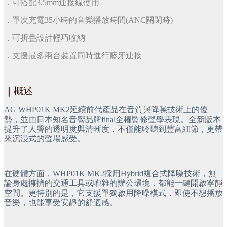
．可搭配3.5mm連接線使用
．單次充電35小時的音樂播放時間(ANC關閉時)
．可折疊設計輕巧收納
．支援最多兩台裝置同時進行藍牙連接
｜
概述
AG WHP01K MK2延續前代產品在音質與降噪技術上的優
勢，並由日本知名音響品牌final全權監修聲學表現。全新版本
提升了人聲的透明度與清晰度，不僅能聆聽到豐富細節，更帶
來沉浸式的聲場感受。
在硬體方面，WHP01K MK2採用Hybrid複合式降噪技術，無
論身處擁擠的交通工具或嘈雜的辦公環境，都能一鍵開啟寧靜
空間。更特別的是，它支援單獨啟用降噪模式，即使不想播放
音樂，也能享受安靜的舒適感。