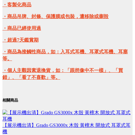
・客製化商品
・商品吊牌、封條、保護膜或包裝，遭移除或撕毀
・商品已經使用過
・超過7天鑑賞期
・商品為接觸性商品，如：入耳式耳機、耳罩式耳機、耳塞
等。
・個人主觀因素退換貨，如：「跟想像中不一樣」、「買
錯」、「看了不喜歡」等。
相關商品
【展示機出清】Grado GS3000x 木殼 黃檀木 開放式 耳罩式耳
機