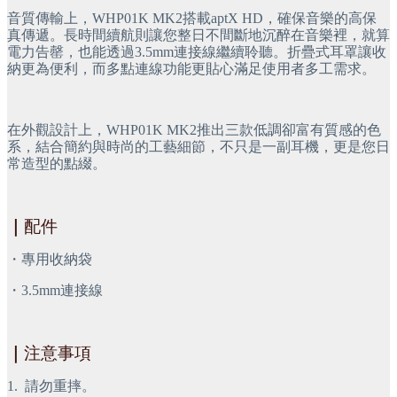
音質傳輸上，WHP01K MK2搭載aptX HD，確保音樂的高保
真傳遞。長時間續航則讓您整日不間斷地沉醉在音樂裡，就算
電力告罄，也能透過3.5mm連接線繼續聆聽。折疊式耳罩讓收
納更為便利，而多點連線功能更貼心滿足使用者多工需求。
在外觀設計上，WHP01K MK2推出三款低調卻富有質感的色
系，結合簡約與時尚的工藝細節，不只是一副耳機，更是您日
常造型的點綴。
｜
配件
・專用收納袋
・3.5mm連接線
｜
注意事項
1.
請勿重摔。