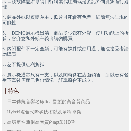
3. 日後故障需維修請自行聯繫代理商或是委託外面資源進行處
理
4. 商品外觀以實體為主，照片可能會有色差、細節無法呈現的
可能性
5. 「DEMO展示機出清」商品多少都有外觀、使用功能上的折
舊，會介意和外觀主義者請勿購買
6. 內附配件不一定全新，可能有缺件或使用過，無法接受者請
勿購買
7. 恕不提供紅利折抵
8. 展示機通常只有一支，以及同時會在店面銷售，所以若有發
生下單後店面已售出情況，訂單將會不成立。
｜
特色
．日本傳統音響名廠final監製的高音質商品
．Hybrid複合式降噪技術以及單獨降噪
．高穩定性兼俱高音質的aptX HD™