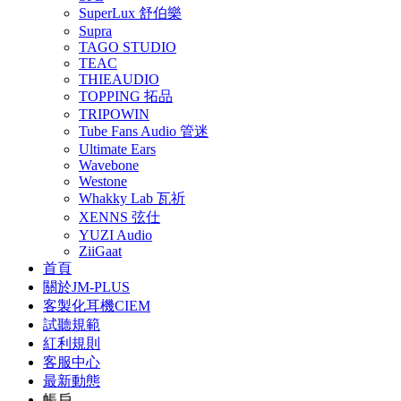
SuperLux 舒伯樂
Supra
TAGO STUDIO
TEAC
THIEAUDIO
TOPPING 拓品
TRIPOWIN
Tube Fans Audio 管迷
Ultimate Ears
Wavebone
Westone
Whakky Lab 瓦祈
XENNS 弦仕
YUZI Audio
ZiiGaat
首頁
關於JM-PLUS
客製化耳機CIEM
試聽規範
紅利規則
客服中心
最新動態
帳戶