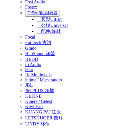
Fosi Audio
Fostex
FitEar 須山補聽器
客製CIEM
公模Universal
配件/線材
Focal
Furutech 古河
Grado
HanSound 漢聲
HEDD
ifi Audio
ikko
IK Multimedia
intime / Maestraudio
JBL
JM-PLUS 加煒
KEFINE
Kinera / Celest
Kiwi Ears
KUANG PAI 狂派
LETSHUOER 鑠耳
LINDY 林帝