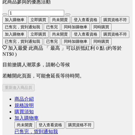
此商品參與的優惠活動
加入購物車
立即購買
尚未開賣
登入查看資格
購買資格不符
已售完，貨到通知我
已售完
同時加購物車
同時購買
加入購物車
立即購買
尚未開賣
登入查看資格
購買資格不符
已售完，貨到通知我
已售完
同時加購物車
同時購買
加入最愛
此商品 「 最高 」可以折抵紅利
0
點 (約等於
NT$0
)
目前搶購人潮眾多，請耐心等候
若離開此頁面，可能會延長等待時間。
重新進入商品頁
商品介紹
規格說明
購買須知
加入購物車
尚未開賣
登入查看資格
購買資格不符
已售完，貨到通知我