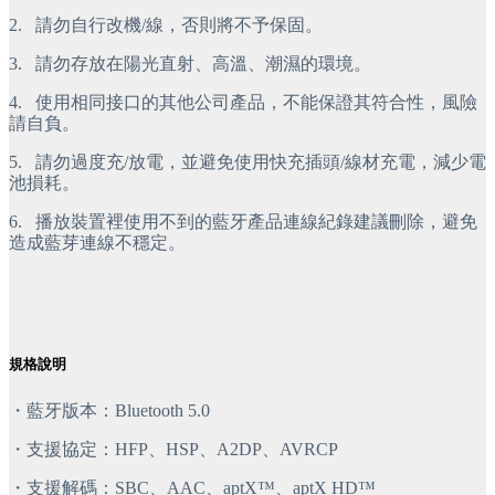
2.
 請勿自行改機/線，否則將不予保固。
3.
請勿存放在陽光直射、高溫、潮濕的環境。
4.
 使用相同接口的其他公司產品，不能保證其符合性，風險
請自負。
5.
 請勿過度充/放電，並避免使用快充插頭/線材充電，減少電
池損耗。
6.
 播放裝置裡使用不到的藍牙產品連線紀錄建議刪除，避免
造成藍芽連線不穩定。
規格說明
・藍牙版本：Bluetooth 5.0
・支援協定：HFP、HSP、A2DP、AVRCP
・支援解碼：SBC、AAC、aptX™、aptX HD™