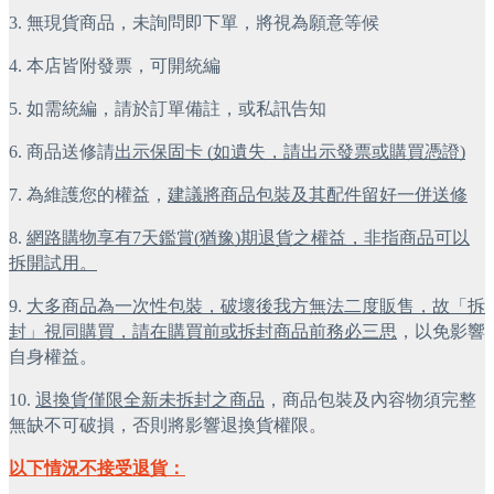
3. 無現貨商品，未詢問即下單，將視為願意等候
4. 本店皆附發票，可開統編
5. 如需統編，請於訂單備註，或私訊告知
6. 商品送修請
出示保固卡 (如遺失，請出示發票或購買憑證)
7. 為維護您的權益，
建議將商品包裝及其配件留好一併送修
8. 
網路購物享有7天鑑賞(猶豫)期退貨之權益，非指商品可以
拆開試用。
9. 
大多商品為一次性包裝，破壞後我方無法二度販售，故「拆
封」視同購買，請在購買前或拆封商品前務必三思
，以免影響
自身權益。
10. 
退換貨僅限全新未拆封之商品
，商品包裝及內容物須完整
無缺不可破損，否則將影響退換貨權限。
以下情況不接受退貨：