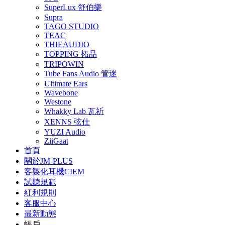
SuperLux 舒伯樂
Supra
TAGO STUDIO
TEAC
THIEAUDIO
TOPPING 拓品
TRIPOWIN
Tube Fans Audio 管迷
Ultimate Ears
Wavebone
Westone
Whakky Lab 瓦祈
XENNS 弦仕
YUZI Audio
ZiiGaat
首頁
關於JM-PLUS
客製化耳機CIEM
試聽規範
紅利規則
客服中心
最新動態
帳戶