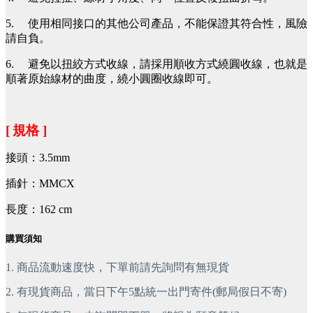
5.
使用相同接口的其他公司產品，不能保證其符合性，風險
請自負。
6.
避免以扭絞方式收線，請採用順收方式繞圓收線，也就是
順著原始線材的曲度，繞小圓圈收線即可。
[
規格 ]
接頭：3.5mm
插針：MMCX
長度：162 cm
購買須知
1.
商品流動速度快，下單前請先詢問有無現貨
2.
有現貨商品，當日下午5點統一出門寄件(郵局假日不寄)