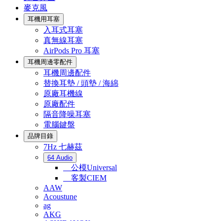
麥克風
耳機用耳塞
入耳式耳塞
真無線耳塞
AirPods Pro 耳塞
耳機周邊零配件
耳機周邊配件
替換耳墊 / 頭墊 / 海綿
原廠耳機線
原廠配件
隔音降噪耳塞
電腦鍵盤
品牌目錄
7Hz 七赫茲
64 Audio
公模Universal
客製CIEM
AAW
Acoustune
ag
AKG