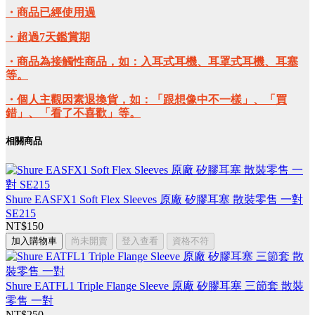
・商品已經使用過
・超過7天鑑賞期
・商品為接觸性商品，如：入耳式耳機、耳罩式耳機、耳塞
等。
・個人主觀因素退換貨，如：「跟想像中不一樣」、「買
錯」、「看了不喜歡」等。
相關商品
Shure EASFX1 Soft Flex Sleeves 原廠 矽膠耳塞 散裝零售 一對
SE215
NT$150
加入購物車
尚未開賣
登入查看
資格不符
Shure EATFL1 Triple Flange Sleeve 原廠 矽膠耳塞 三節套 散裝
零售 一對
NT$250