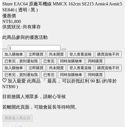
Shure EAC64 原廠耳機線 MMCX 162cm SE215 Aonic4 Aonic5
SE846 ( 透明 / 黑 )
優惠價
NT$1,800
供貨狀況:
尚有庫存
此商品參與的優惠活動
加入購物車
立即購買
尚未開賣
登入查看資格
購買資格不符
已售完，貨到通知我
已售完
同時加購物車
同時購買
加入購物車
立即購買
尚未開賣
登入查看資格
購買資格不符
已售完，貨到通知我
已售完
同時加購物車
同時購買
加入最愛
此商品 「 最高 」可以折抵紅利
90
點 (約等於
NT$90
)
目前搶購人潮眾多，請耐心等候
若離開此頁面，可能會延長等待時間。
重新進入商品頁