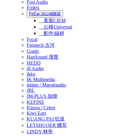
Fosi Audio
Fostex
FitEar 須山補聽器
客製CIEM
公模Universal
配件/線材
Focal
Furutech 古河
Grado
HanSound 漢聲
HEDD
ifi Audio
ikko
IK Multimedia
intime / Maestraudio
JBL
JM-PLUS 加煒
KEFINE
Kinera / Celest
Kiwi Ears
KUANG PAI 狂派
LETSHUOER 鑠耳
LINDY 林帝