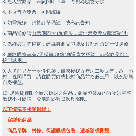
3.
無現貨商品，未詢問即下單，將視為願意等候
4.
本店皆附發票，可開統編
5.
如需統編，請於訂單備註，或私訊告知
6.
商品送修請
出示保固卡 (如遺失，請出示發票或購買憑證)
7.
為維護您的權益，
建議將商品包裝及其配件留好一併送修
8.
網路購物享有7天鑑賞(猶豫)期退貨之權益，非指商品可以
拆開試用。
9.
大多商品為一次性包裝，破壞後我方無法二度販售，故「拆
封」視同購買，請在購買前或拆封商品前務必三思
，以免影響
自身權益。
10.
退換貨僅限全新未拆封之商品
，商品包裝及內容物須完整
無缺不可破損，否則將影響退換貨權限。
以下情況不接受退貨：
・客製化商品
・商品吊牌、封條、保護膜或包裝，遭移除或撕毀