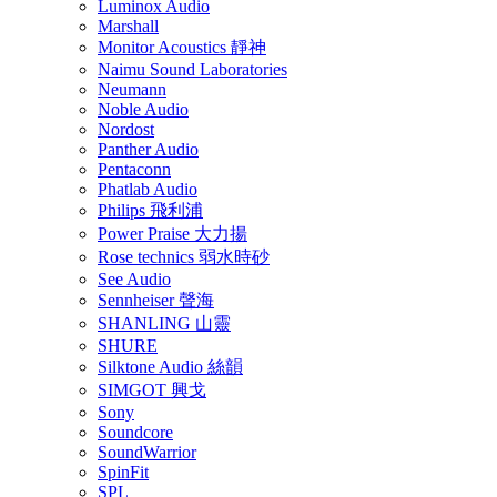
Luminox Audio
Marshall
Monitor Acoustics 靜神
Naimu Sound Laboratories
Neumann
Noble Audio
Nordost
Panther Audio
Pentaconn
Phatlab Audio
Philips 飛利浦
Power Praise 大力揚
Rose technics 弱水時砂
See Audio
Sennheiser 聲海
SHANLING 山靈
SHURE
Silktone Audio 絲韻
SIMGOT 興戈
Sony
Soundcore
SoundWarrior
SpinFit
SPL