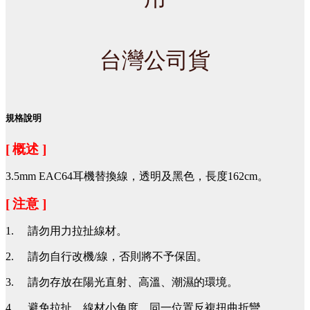
台灣公司貨
規格說明
[
概述 ]
3.5mm EAC64耳機替換線，透明及黑色，長度162cm。
[
注意 ]
1.
請勿用力拉扯線材。
2.
請勿自行改機/線，否則將不予保固。
3.
請勿存放在陽光直射、高溫、潮濕的環境。
4.
避免拉扯、線材小角度、同一位置反複扭曲折彎。