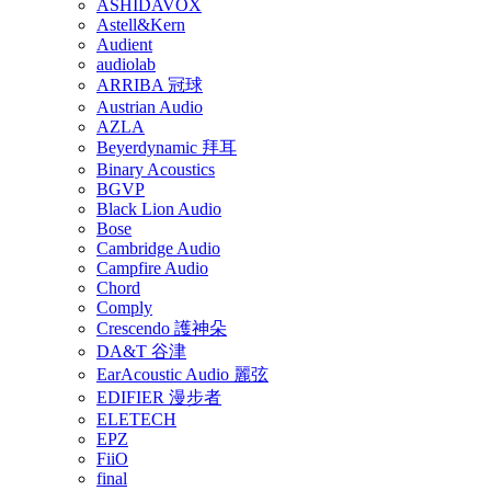
ASHIDAVOX
Astell&Kern
Audient
audiolab
ARRIBA 冠球
Austrian Audio
AZLA
Beyerdynamic 拜耳
Binary Acoustics
BGVP
Black Lion Audio
Bose
Cambridge Audio
Campfire Audio
Chord
Comply
Crescendo 護神朵
DA&T 谷津
EarAcoustic Audio 麗弦
EDIFIER 漫步者
ELETECH
EPZ
FiiO
final