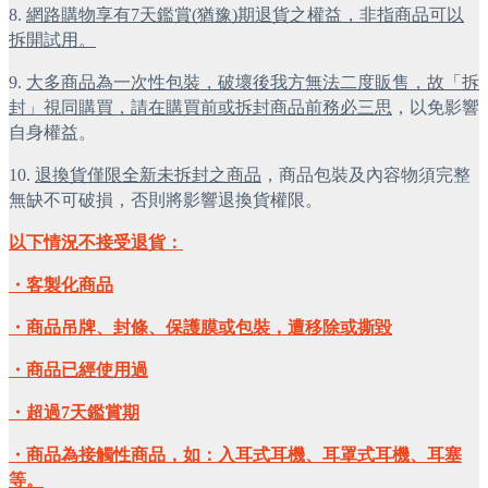
8. 
網路購物享有7天鑑賞(猶豫)期退貨之權益，非指商品可以
拆開試用。
9. 
大多商品為一次性包裝，破壞後我方無法二度販售，故「拆
封」視同購買，請在購買前或拆封商品前務必三思
，以免影響
自身權益。
10. 
退換貨僅限全新未拆封之商品
，商品包裝及內容物須完整
無缺不可破損，否則將影響退換貨權限。
以下情況不接受退貨：
・客製化商品
・商品吊牌、封條、保護膜或包裝，遭移除或撕毀
・商品已經使用過
・超過7天鑑賞期
・商品為接觸性商品，如：入耳式耳機、耳罩式耳機、耳塞
等。