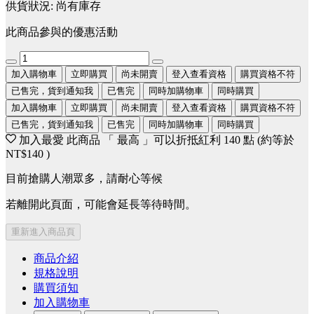
供貨狀況:
尚有庫存
此商品參與的優惠活動
加入購物車
立即購買
尚未開賣
登入查看資格
購買資格不符
已售完，貨到通知我
已售完
同時加購物車
同時購買
加入購物車
立即購買
尚未開賣
登入查看資格
購買資格不符
已售完，貨到通知我
已售完
同時加購物車
同時購買
加入最愛
此商品 「 最高 」可以折抵紅利
140
點 (約等於
NT$140
)
目前搶購人潮眾多，請耐心等候
若離開此頁面，可能會延長等待時間。
重新進入商品頁
商品介紹
規格說明
購買須知
加入購物車