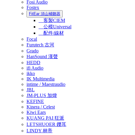
Fosi Audio
Fostex
FitEar 須山補聽器
客製CIEM
公模Universal
配件/線材
Focal
Furutech 古河
Grado
HanSound 漢聲
HEDD
ifi Audio
ikko
IK Multimedia
intime / Maestraudio
JBL
JM-PLUS 加煒
KEFINE
Kinera / Celest
Kiwi Ears
KUANG PAI 狂派
LETSHUOER 鑠耳
LINDY 林帝