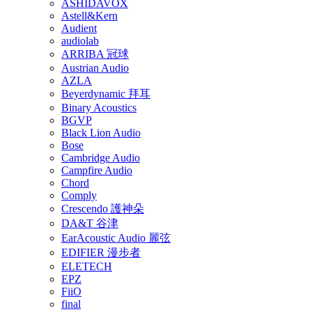
ASHIDAVOX
Astell&Kern
Audient
audiolab
ARRIBA 冠球
Austrian Audio
AZLA
Beyerdynamic 拜耳
Binary Acoustics
BGVP
Black Lion Audio
Bose
Cambridge Audio
Campfire Audio
Chord
Comply
Crescendo 護神朵
DA&T 谷津
EarAcoustic Audio 麗弦
EDIFIER 漫步者
ELETECH
EPZ
FiiO
final