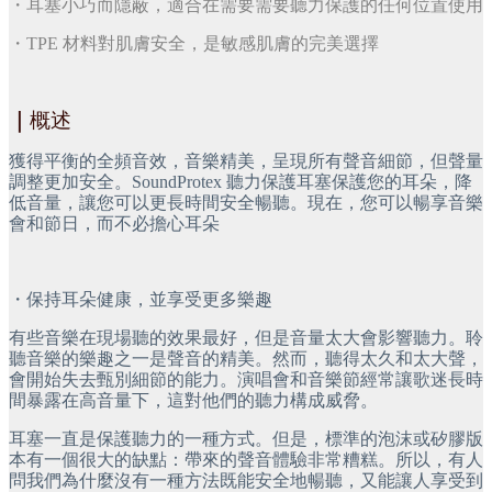
・耳塞小巧而隱蔽，適合在需要需要聽力保護的任何位置使用
・TPE 材料對肌膚安全，是敏感肌膚的完美選擇
｜
概述
獲得平衡的全頻音效，音樂精美，呈現所有聲音細節，但聲量
調整更加安全。SoundProtex 聽力保護耳塞保護您的耳朵，降
低音量，讓您可以更長時間安全暢聽。現在，您可以暢享音樂
會和節日，而不必擔心耳朵
・保持耳朵健康，並享受更多樂趣
有些音樂在現場聽的效果最好，但是音量太大會影響聽力。聆
聽音樂的樂趣之一是聲音的精美。然而，聽得太久和太大聲，
會開始失去甄別細節的能力。演唱會和音樂節經常讓歌迷長時
間暴露在高音量下，這對他們的聽力構成威脅。
耳塞一直是保護聽力的一種方式。但是，標準的泡沫或矽膠版
本有一個很大的缺點：帶來的聲音體驗非常糟糕。所以，有人
問我們為什麼沒有一種方法既能安全地暢聽，又能讓人享受到