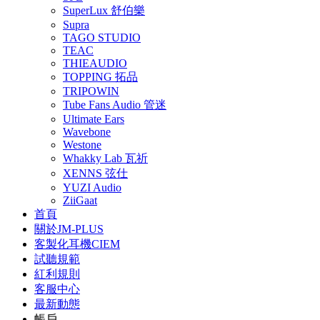
SuperLux 舒伯樂
Supra
TAGO STUDIO
TEAC
THIEAUDIO
TOPPING 拓品
TRIPOWIN
Tube Fans Audio 管迷
Ultimate Ears
Wavebone
Westone
Whakky Lab 瓦祈
XENNS 弦仕
YUZI Audio
ZiiGaat
首頁
關於JM-PLUS
客製化耳機CIEM
試聽規範
紅利規則
客服中心
最新動態
帳戶