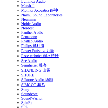
Luminox Audio
Marshall
Monitor Acoustics 靜神
Naimu Sound Laboratories
Neumann
Noble Audio
Nordost
Panther Audio
Pentaconn
Phatlab Audio
Philips 飛利浦
Power Praise 大力揚
Rose technics 弱水時砂
See Audio
Sennheiser 聲海
SHANLING 山靈
SHURE
Silktone Audio 絲韻
SIMGOT 興戈
Sony
Soundcore
SoundWarrior
SpinFit
SPL