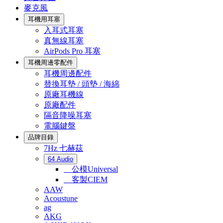
麥克風
耳機用耳塞
入耳式耳塞
真無線耳塞
AirPods Pro 耳塞
耳機周邊零配件
耳機周邊配件
替換耳墊 / 頭墊 / 海綿
原廠耳機線
原廠配件
隔音降噪耳塞
電腦鍵盤
品牌目錄
7Hz 七赫茲
64 Audio
公模Universal
客製CIEM
AAW
Acoustune
ag
AKG