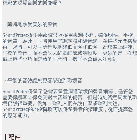
精彩的現場音樂的樂趣呢？
・隨時地享受美妙的聲音
SoundProtex提供兩級濾波器採用專利技術，確保明快、平衡
的音質。為此，同時使用了調諧膜和隔音網，在這些元間搭配
再一起時，可以同等程度地降低高頻和低頻。為您奉上純淨、
平衡的聲音，而不會失去絲毫細節或清晰度。更妙的是，在您
戴上這些小巧而隱蔽的耳塞時，機乎不會被人注意到。
・平衡的音效讓您更容易聽到環境音
SoundProtex保留了您需要留意周遭環境的聲音細節，儘管您
需要保護耳朵保免受過大音量的傷害，但是時刻留意周圍的環
境仍然很重要。例如，聽到人們在說什麼或聽到鬧鐘。
SoundProtex的均衡降噪可以保留聲音的清晰度，從而提高您
的感知能力。
｜
配件