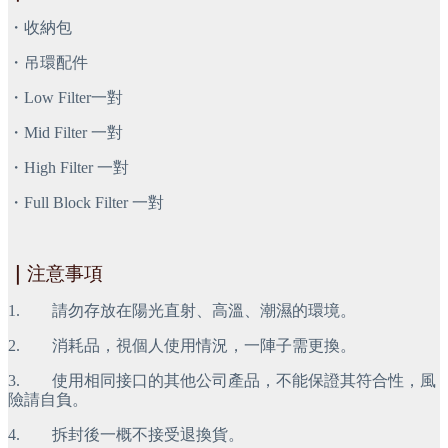
・收納包
・吊環配件
・Low Filter一對
・Mid Filter 一對
・High Filter 一對
・Full Block Filter 一對
｜
注意事項
1.        請勿存放在陽光直射、高溫、潮濕的環境。
2.        消耗品，視個人使用情況，一陣子需更換。
3.        使用相同接口的其他公司產品，不能保證其符合性，風
險請自負。
4.        拆封後一概不接受退換貨。