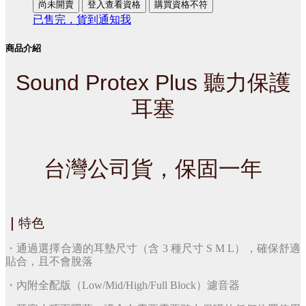
尚未開賣
登入查看資格
購買資格不符
已售完，貨到通知我
商品介紹
Sound Protex Plus 聽力保護
耳塞
台灣公司貨，保固一年
｜
特色
・通過選擇合適的耳墊尺寸（含 3 種尺寸 S M L），確保舒適
貼合，且不會脫落
・內附全配版（Low/Mid/High/Full Block）濾音器