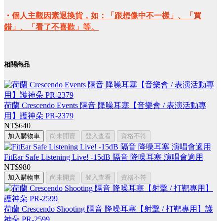
・個人主觀因素退換貨，如：「跟想像中不一樣」、「買
錯」、「看了不喜歡」等。
相關商品
荷蘭 Crescendo Events 隔音 降噪耳塞【音樂會 / 表演活動專
用】護神朵 PR-2379
NT$640
加入購物車
尚未開賣
登入查看
資格不符
FitEar Safe Listening Live! -15dB 隔音 降噪耳塞 演唱會適用
NT$980
加入購物車
尚未開賣
登入查看
資格不符
荷蘭 Crescendo Shooting 隔音 降噪耳塞【射擊 / 打靶專用】護
神朵 PR-2599