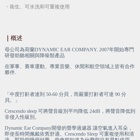
・衛生、可水洗和可重複使用
｜
概述
母公司為荷蘭DYNAMIC EAR COMPANY. 2007年開始專門
研發助聽相關與降噪類產品
在軍事、賽車運動、專業音樂、休閒和航空領域上皆有合作
夥伴.
「中度打鼾者達到 50-60 分貝，而嚴重打鼾者可達 90 分
貝。」
Crescendo sleep 可將聲音級別平均降低 24dB，將聲音降低到
非侵入性級別。
Dynamic Ear Company開發的聲學過濾器 讓空氣進入耳朵，
即使長時間佩戴依舊舒適。Crescendo Sleep 可重複使用和清
洗，幫助您睡個好覺，您會想知道為什麼您沒有早點使用。