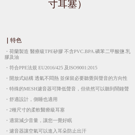
寸耳塞）
｜
特色
・荷蘭製造 醫療級TPE矽膠 不含PVC.BPA.磷苯二甲酸鹽.乳
膠及油
・符合PPE法規 EU2016/425 及ISO9001:2015
・開放式結構 透氣不悶熱 並保留必要聽覺與聲音的方向性
・特殊的MESH濾音器可降低聲音，但依然可以聽到鬧鐘聲
・舒適設計，側睡也適用
・2種尺寸的柔軟醫療級耳塞
・適當減少音量，讓您一覺好眠
・濾音器讓空氣可以進入耳朵防止出汗