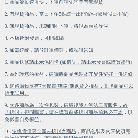
1. 商品流動速度快，下單前請先詢問有無現貨
2. 有現貨商品，當日下午5點統一出門寄件(郵局假日不寄)
3. 無現貨商品，未詢問即下單，將視為願意等候
4. 本店皆附發票，可開統編
5. 如需統編，請於訂單備註，或私訊告知
6. 商品送修請
出示保固卡 (如遺失，請出示發票或購買憑證)
7. 為維護您的權益，
建議將商品包裝及其配件留好一併送修
8. 
網路購物享有7天鑑賞(猶豫)期退貨之權益，非指商品可以
拆開試用。
9. 
大多商品為一次性包裝，破壞後我方無法二度販售，故
「拆封」視同購買，請在購買前或拆封商品前務必三思
，以
免影響自身權益。
10. 
退換貨僅限全新未拆封之商品
，商品包裝及內容物須完