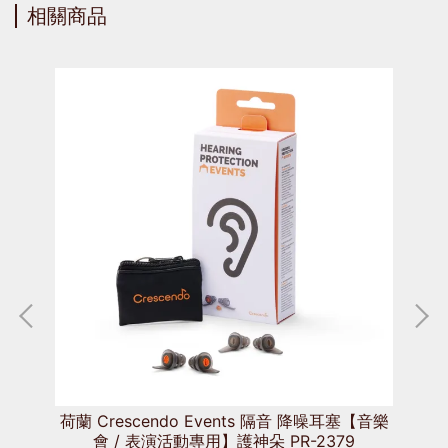
相關商品
Fi
 隔音
荷蘭 Crescendo Events 隔音 降噪耳塞【音樂
會 / 表演活動專用】護神朵 PR-2379