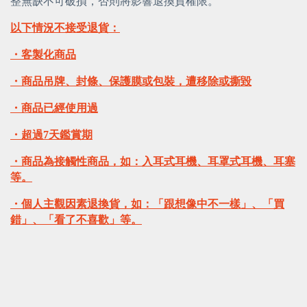
整無缺不可破損，否則將影響退換貨權限。
以下情況不接受退貨：
・客製化商品
・商品吊牌、封條、保護膜或包裝，遭移除或撕毀
・商品已經使用過
・超過7天鑑賞期
・商品為接觸性商品，如：入耳式耳機、耳罩式耳機、耳塞
等。
・個人主觀因素退換貨，如：「跟想像中不一樣」、「買
錯」、「看了不喜歡」等。