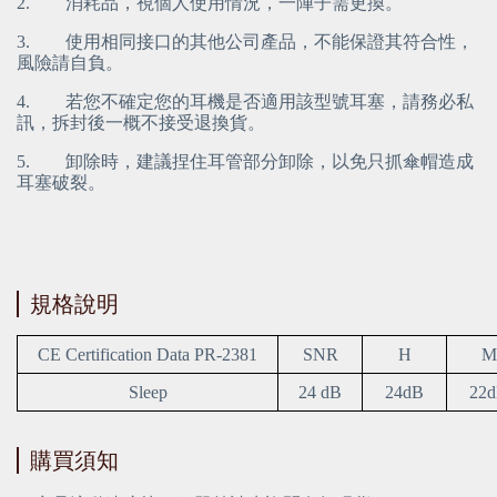
2.        消耗品，視個人使用情況，一陣子需更換。
3.        使用相同接口的其他公司產品，不能保證其符合性，
風險請自負。
4.        若您不確定您的耳機是否適用該型號耳塞，請務必私
訊，拆封後一概不接受退換貨。
5.        卸除時，建議捏住耳管部分卸除，以免只抓傘帽造成
耳塞破裂。
規格說明
CE Certification Data PR-2381
SNR
H
M
Sleep
24 dB
24dB
22
購買須知