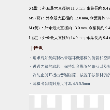
S (
黑)：外傘最大直徑約 11.0 mm, 傘葉長約 9.4 
MS (
藍)：外傘最大直徑約 12.0 mm, 傘葉長約 9.
M (
黃) ：外傘最大直徑約 13.0 mm, 傘葉長約 9.4
L (
紅)：外傘最大直徑約 14.0 mm, 傘葉長約 9.4 
｜
特色
・追求宛如黃銅製出音嘴耳機那樣的聲音和空
・透過內藏的線芯，保持出音導管的形狀以及
・為防止與耳機出音嘴碰撞，放置了矽膠材質
・耳機出音嘴對應尺寸為 4.5-5.5mm