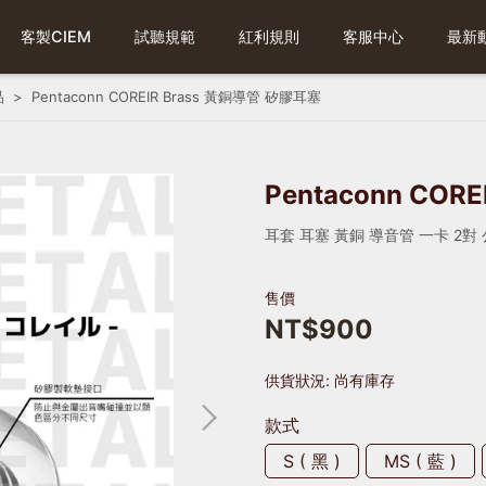
客製CIEM
試聽規範
紅利規則
客服中心
最新
品
Pentaconn COREIR Brass 黃銅導管 矽膠耳塞
Pentaconn COR
耳套 耳塞 黃銅 導音管 一卡 2對
售價
NT$900
供貨狀況:
尚有庫存
款式
S ( 黑 )
MS ( 藍 )