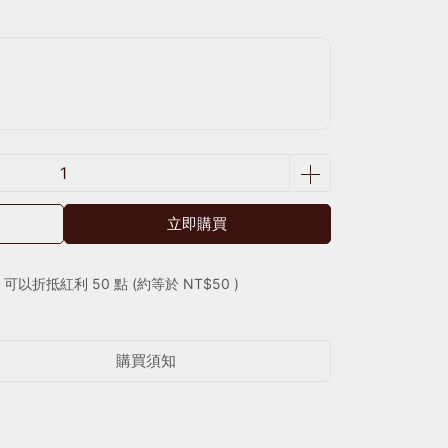
立即購買
 」可以折抵紅利
50
點 (約等於
NT$50
)
購買須知