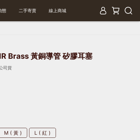
動態
二手寄賣
線上商城
EIR Brass 黃銅導管 矽膠耳塞
 公司貨
M ( 黃 )
L ( 紅 )