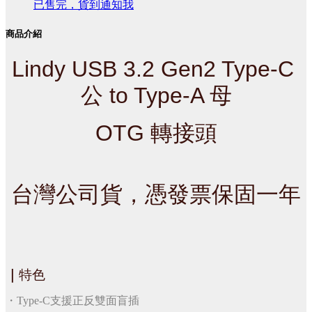
已售完，貨到通知我
商品介紹
Lindy USB 3.2 Gen2 Type-C 
公 to Type-A 母
OTG 轉接頭
台灣公司貨，憑發票保固一年
｜
特色
・Type-C支援正反雙面盲插