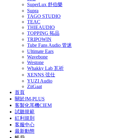
SuperLux 舒伯樂
Supra
TAGO STUDIO
TEAC
THIEAUDIO
TOPPING 拓品
TRIPOWIN
Tube Fans Audio 管迷
Ultimate Ears
Wavebone
Westone
Whakky Lab 瓦祈
XENNS 弦仕
YUZI Audio
ZiiGaat
首頁
關於JM-PLUS
客製化耳機CIEM
試聽規範
紅利規則
客服中心
最新動態
帳戶