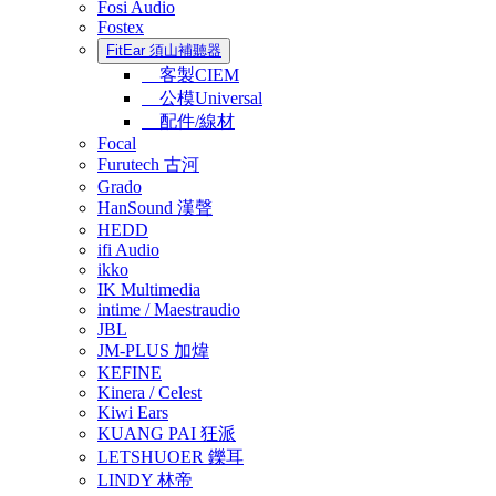
Fosi Audio
Fostex
FitEar 須山補聽器
客製CIEM
公模Universal
配件/線材
Focal
Furutech 古河
Grado
HanSound 漢聲
HEDD
ifi Audio
ikko
IK Multimedia
intime / Maestraudio
JBL
JM-PLUS 加煒
KEFINE
Kinera / Celest
Kiwi Ears
KUANG PAI 狂派
LETSHUOER 鑠耳
LINDY 林帝