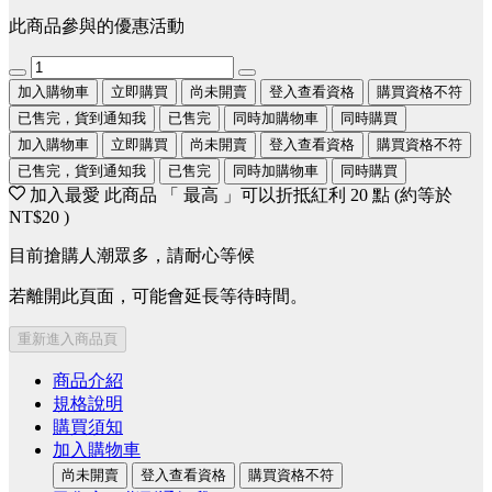
此商品參與的優惠活動
加入購物車
立即購買
尚未開賣
登入查看資格
購買資格不符
已售完，貨到通知我
已售完
同時加購物車
同時購買
加入購物車
立即購買
尚未開賣
登入查看資格
購買資格不符
已售完，貨到通知我
已售完
同時加購物車
同時購買
加入最愛
此商品 「 最高 」可以折抵紅利
20
點 (約等於
NT$20
)
目前搶購人潮眾多，請耐心等候
若離開此頁面，可能會延長等待時間。
重新進入商品頁
商品介紹
規格說明
購買須知
加入購物車
尚未開賣
登入查看資格
購買資格不符