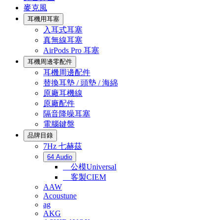
麥克風
耳機用耳塞
入耳式耳塞
真無線耳塞
AirPods Pro 耳塞
耳機周邊零配件
耳機周邊配件
替換耳墊 / 頭墊 / 海綿
原廠耳機線
原廠配件
隔音降噪耳塞
電腦鍵盤
品牌目錄
7Hz 七赫茲
64 Audio
公模Universal
客製CIEM
AAW
Acoustune
ag
AKG