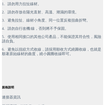
1.
 請勿用力拉扯線材。
2.
 請勿存放在陽光直射、高溫、潮濕的環境。
3.
 避免拉扯、線材小角度、同一位置反複扭曲折彎。
4.
 請勿自行改機/線，否則將不予保固。
5.
 使用相同接口的其他公司產品，不能保證其符合性，風險
請自負。
6.
 避免以扭絞方式收線，請採用順收方式繞圓收線，也就是
順著原始線材的曲度，繞小圓圈收線即可。
規格說明
連接器資訊