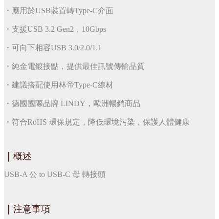
・應用於USB裝置轉Type-C介面
・支援USB 3.2 Gen2，10Gbps
・可向下相容USB 3.0/2.0/1.1
・純金電鍍接點，提供最佳訊號傳輸品質
・建議搭配使用林帝Type-C線材
・德國國際品牌 LINDY，歐洲暢銷商品
・符合RoHS 環保規定，降低環境污染，保護人體健康
｜
概述
USB-A 公 to USB-C 母 轉接頭
｜
注意事項