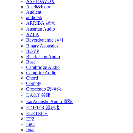
ASHIDAVOX
Astell&Kern
Audient
audiolab
ARRIBA 冠球
Austrian Audio
AZLA
Beyerdynamic 拜耳
Binary Acoustics
BGVP
Black Lion Audio
Bose
Cambridge Audio
Campfire Audio
Chord
Comply
Crescendo 護神朵
DA&T 谷津
EarAcoustic Audio 麗弦
EDIFIER 漫步者
ELETECH
EPZ
FiiO
final