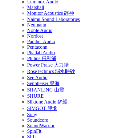
Luminox Audio
Marshall
Monitor Acoustics 靜神
Naimu Sound Laboratories
Neumann
Noble Audio
Nordost
Panther Audio
Pentaconn
Phatlab Audio
Philips 飛利浦
Power Praise 大力揚
Rose technics 弱水時砂
See Audio
Sennheiser 聲海
SHANLING 山靈
SHURE
Silktone Audio 絲韻
SIMGOT 興戈
Sony
Soundcore
SoundWarrior
SpinFit
SPL