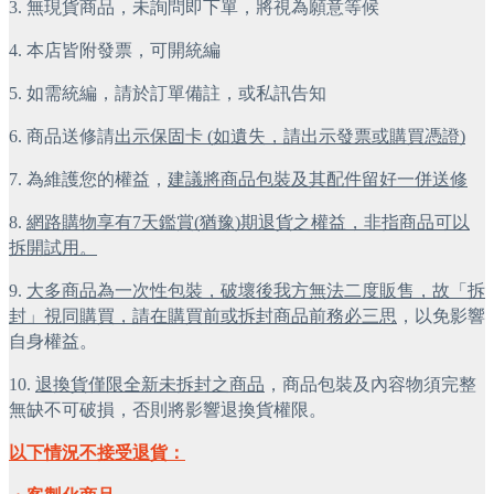
3. 無現貨商品，未詢問即下單，將視為願意等候
4. 本店皆附發票，可開統編
5. 如需統編，請於訂單備註，或私訊告知
6. 商品送修請
出示保固卡 (如遺失，請出示發票或購買憑證)
7. 為維護您的權益，
建議將商品包裝及其配件留好一併送修
8. 
網路購物享有7天鑑賞(猶豫)期退貨之權益，非指商品可以
拆開試用。
9. 
大多商品為一次性包裝，破壞後我方無法二度販售，故「拆
封」視同購買，請在購買前或拆封商品前務必三思
，以免影響
自身權益。
10. 
退換貨僅限全新未拆封之商品
，商品包裝及內容物須完整
無缺不可破損，否則將影響退換貨權限。
以下情況不接受退貨：