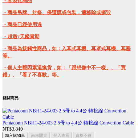
・客製化商品
・商品吊牌、封條、保護膜或包裝，遭移除或撕毀
・商品已經使用過
・超過7天鑑賞期
・商品為接觸性商品，如：入耳式耳機、耳罩式耳機、耳塞
等。
・個人主觀因素退換貨，如：「跟想像中不一樣」、「買
錯」、「看了不喜歡」等。
相關商品
Pentaconn NBH1-24-003 2.5母 to 4.4公 轉接線 Convertion Cable
NT$3,840
加入購物車
尚未開賣
登入查看
資格不符