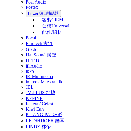
Fosi Audio
Fostex
FitEar 須山補聽器
客製CIEM
公模Universal
配件/線材
Focal
Furutech 古河
Grado
HanSound 漢聲
HEDD
ifi Audio
ikko
IK Multimedia
intime / Maestraudio
JBL
JM-PLUS 加煒
KEFINE
Kinera / Celest
Kiwi Ears
KUANG PAI 狂派
LETSHUOER 鑠耳
LINDY 林帝