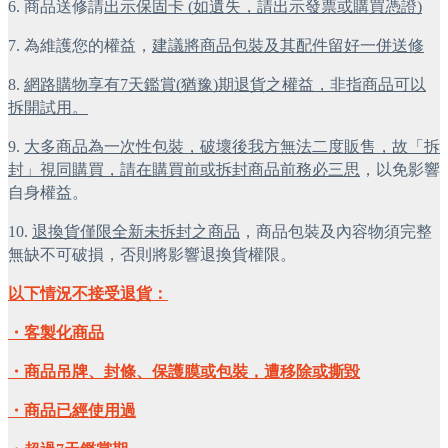
6. 商品送修請
出示保固卡 (如遺失，請出示發票或購買憑證)
7. 為維護您的權益，
建議將商品包裝及其配件留好一併送修
8. 
網路購物享有7天鑑賞(猶豫)期退貨之權益，非指商品可以
拆開試用。
9. 
大多商品為一次性包裝，破壞後我方無法二度販售，故「拆
封」視同購買，請在購買前或拆封商品前務必三思
，以免影響
自身權益。
10. 
退換貨僅限全新未拆封之商品
，商品包裝及內容物須完整
無缺不可破損，否則將影響退換貨權限。
以下情況不接受退貨：
・客製化商品
・商品吊牌、封條、保護膜或包裝，遭移除或撕毀
・商品已經使用過