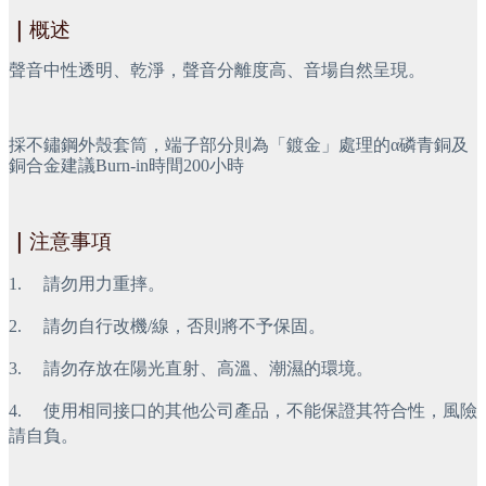
｜
概述
聲音中性透明、乾淨，聲音分離度高、音場自然呈現。
採不鏽鋼外殼套筒，端子部分則為「鍍金」處理的α磷青銅及
銅合金建議Burn-in時間200小時
｜
注意事項
1.     請勿用力重摔。
2.     請勿自行改機/線，否則將不予保固。
3.     請勿存放在陽光直射、高溫、潮濕的環境。
4.     使用相同接口的其他公司產品，不能保證其符合性，風險
請自負。