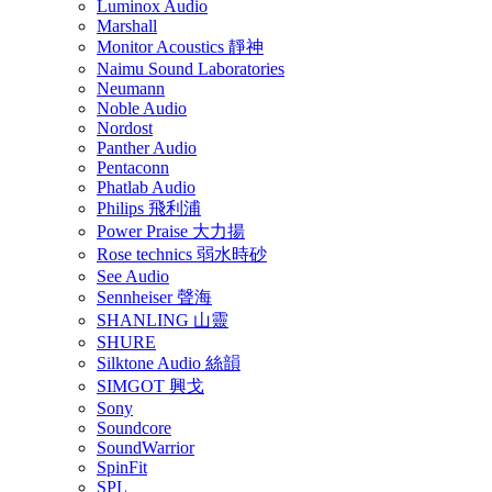
Luminox Audio
Marshall
Monitor Acoustics 靜神
Naimu Sound Laboratories
Neumann
Noble Audio
Nordost
Panther Audio
Pentaconn
Phatlab Audio
Philips 飛利浦
Power Praise 大力揚
Rose technics 弱水時砂
See Audio
Sennheiser 聲海
SHANLING 山靈
SHURE
Silktone Audio 絲韻
SIMGOT 興戈
Sony
Soundcore
SoundWarrior
SpinFit
SPL