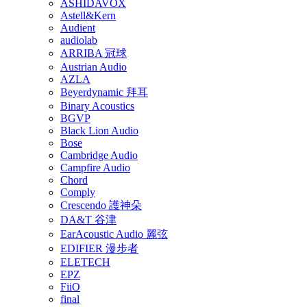
ASHIDAVOX
Astell&Kern
Audient
audiolab
ARRIBA 冠球
Austrian Audio
AZLA
Beyerdynamic 拜耳
Binary Acoustics
BGVP
Black Lion Audio
Bose
Cambridge Audio
Campfire Audio
Chord
Comply
Crescendo 護神朵
DA&T 谷津
EarAcoustic Audio 麗弦
EDIFIER 漫步者
ELETECH
EPZ
FiiO
final