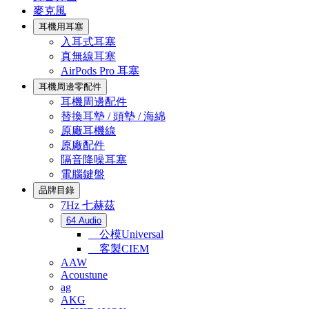
麥克風
耳機用耳塞
入耳式耳塞
真無線耳塞
AirPods Pro 耳塞
耳機周邊零配件
耳機周邊配件
替換耳墊 / 頭墊 / 海綿
原廠耳機線
原廠配件
隔音降噪耳塞
電腦鍵盤
品牌目錄
7Hz 七赫茲
64 Audio
公模Universal
客製CIEM
AAW
Acoustune
ag
AKG