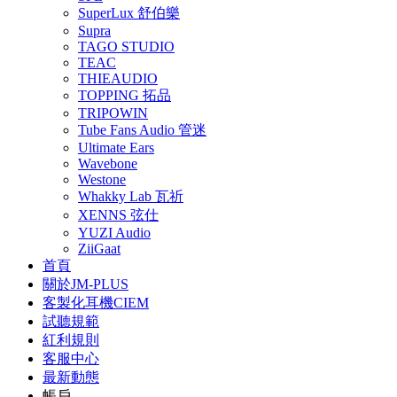
SuperLux 舒伯樂
Supra
TAGO STUDIO
TEAC
THIEAUDIO
TOPPING 拓品
TRIPOWIN
Tube Fans Audio 管迷
Ultimate Ears
Wavebone
Westone
Whakky Lab 瓦祈
XENNS 弦仕
YUZI Audio
ZiiGaat
首頁
關於JM-PLUS
客製化耳機CIEM
試聽規範
紅利規則
客服中心
最新動態
帳戶