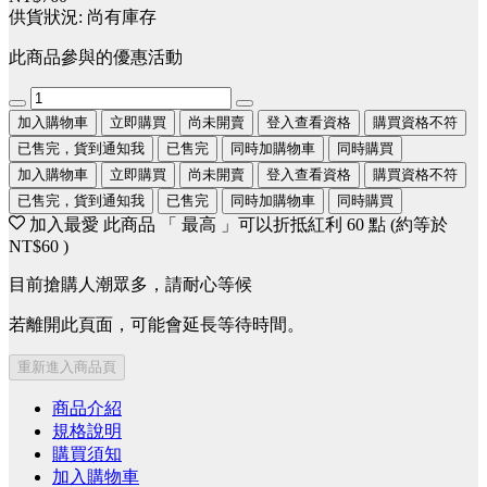
供貨狀況:
尚有庫存
此商品參與的優惠活動
加入購物車
立即購買
尚未開賣
登入查看資格
購買資格不符
已售完，貨到通知我
已售完
同時加購物車
同時購買
加入購物車
立即購買
尚未開賣
登入查看資格
購買資格不符
已售完，貨到通知我
已售完
同時加購物車
同時購買
加入最愛
此商品 「 最高 」可以折抵紅利
60
點 (約等於
NT$60
)
目前搶購人潮眾多，請耐心等候
若離開此頁面，可能會延長等待時間。
重新進入商品頁
商品介紹
規格說明
購買須知
加入購物車