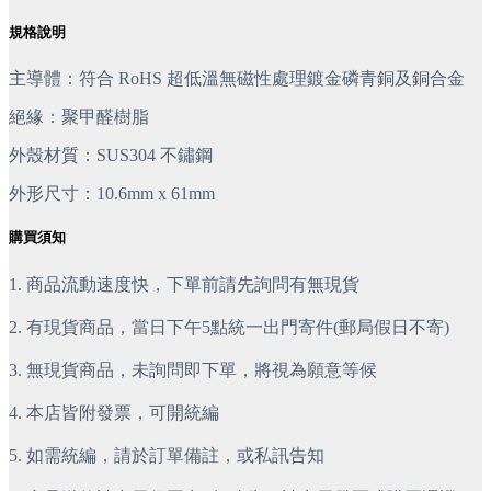
規格說明
主導體：符合 RoHS 超低溫無磁性處理鍍金磷青銅及銅合金
絕緣：聚甲醛樹脂
外殼材質：SUS304 不鏽鋼
外形尺寸：10.6mm x 61mm
購買須知
1. 商品流動速度快，下單前請先詢問有無現貨
2. 有現貨商品，當日下午5點統一出門寄件(郵局假日不寄)
3. 無現貨商品，未詢問即下單，將視為願意等候
4. 本店皆附發票，可開統編
5. 如需統編，請於訂單備註，或私訊告知