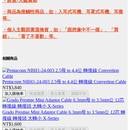
・超過7天鑑賞期
・商品為接觸性商品，如：入耳式耳機、耳罩式耳機、耳塞
等。
・個人主觀因素退換貨，如：「跟想像中不一樣」、「買
錯」、「看了不喜歡」等。
相關商品
Pentaconn NBH1-24-003 2.5母 to 4.4公 轉接線 Convertion Cable
NT$3,840
加入購物車
尚未開賣
登入查看
資格不符
Grado Prestige Mini Adaptor Cable 6.3mm母 to 3.5mm公 12芯 轉
接線 轉接頭 大轉小 X-Series
NT$1,600