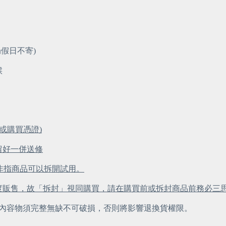
局假日不寄)
候
或購買憑證)
留好一併送修
，非指商品可以拆開試用。
度販售，故「拆封」視同購買，請在購買前或拆封商品前務必三
內容物須完整無缺不可破損，否則將影響退換貨權限。