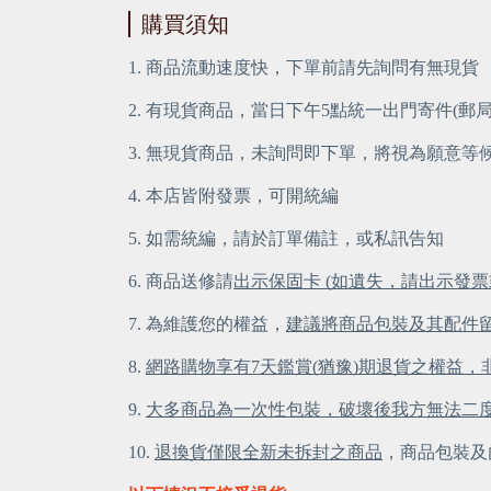
購買須知
1. 商品流動速度快，下單前請先詢問有無現貨
2. 有現貨商品，當日下午5點統一出門寄件(郵
3. 無現貨商品，未詢問即下單，將視為願意等
4. 本店皆附發票，可開統編
5. 如需統編，請於訂單備註，或私訊告知
6. 商品送修請
出示保固卡 (如遺失，請出示發票
7. 為維護您的權益，
建議將商品包裝及其配件
8. 
網路購物享有7天鑑賞(猶豫)期退貨之權益
9. 
大多商品為一次性包裝，破壞後我方無法二
10. 
退換貨僅限全新未拆封之商品
，商品包裝及