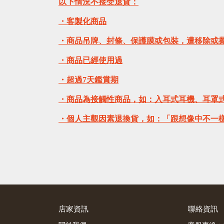
以下情況不接受退貨：
・客製化商品
・商品吊牌、封條、保護膜或包裝，遭移除或
・商品已經使用過
・超過7天鑑賞期
・商品為接觸性商品，如：入耳式耳機、耳罩
・個人主觀因素退換貨，如：「跟想像中不一
店家資訊
聯絡資訊