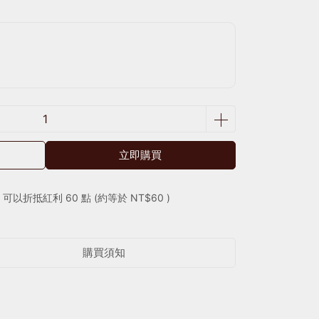
立即購買
 」可以折抵紅利
60
點 (約等於
NT$60
)
購買須知