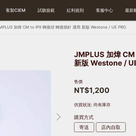
客製CIEM
試聽規範
紅利規則
客服中心
最新
MPLUS 加煒 CM to IPX 轉接頭 轉接插針 適用 新版 Westone / UE PRO
JMPLUS 加煒 CM
新版 Westone / U
售價
NT$1,200
供貨狀況:
尚有庫存
購買方式
寄送
店內自取