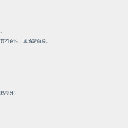
境。
能保證其符合性，風險請自負。
白點朝外)