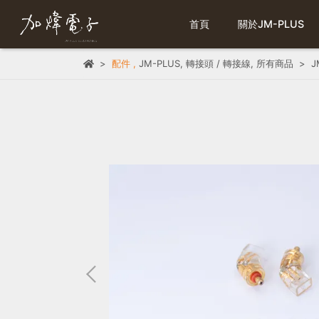
首頁
關於JM-PLUS
配件
,
JM-PLUS
,
轉接頭 / 轉接線
,
所有商品
J