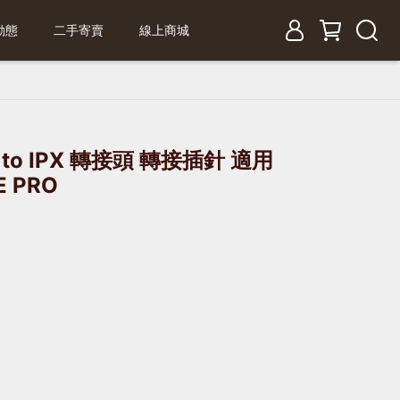
動態
二手寄賣
線上商城
 to IPX 轉接頭 轉接插針 適用
E PRO