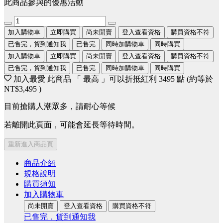
此商品參與的優惠活動
加入購物車
立即購買
尚未開賣
登入查看資格
購買資格不符
已售完，貨到通知我
已售完
同時加購物車
同時購買
加入購物車
立即購買
尚未開賣
登入查看資格
購買資格不符
已售完，貨到通知我
已售完
同時加購物車
同時購買
加入最愛
此商品 「 最高 」可以折抵紅利
3495
點 (約等於
NT$3,495
)
目前搶購人潮眾多，請耐心等候
若離開此頁面，可能會延長等待時間。
重新進入商品頁
商品介紹
規格說明
購買須知
加入購物車
尚未開賣
登入查看資格
購買資格不符
已售完，貨到通知我