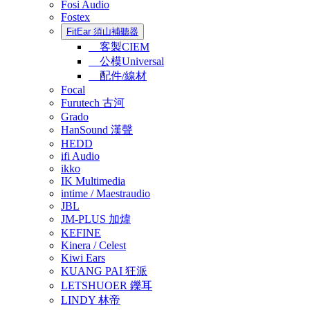
Fosi Audio
Fostex
FitEar 須山補聽器
客製CIEM
公模Universal
配件/線材
Focal
Furutech 古河
Grado
HanSound 漢聲
HEDD
ifi Audio
ikko
IK Multimedia
intime / Maestraudio
JBL
JM-PLUS 加煒
KEFINE
Kinera / Celest
Kiwi Ears
KUANG PAI 狂派
LETSHUOER 鑠耳
LINDY 林帝