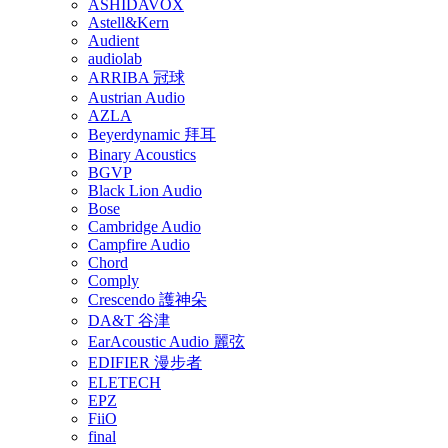
ASHIDAVOX
Astell&Kern
Audient
audiolab
ARRIBA 冠球
Austrian Audio
AZLA
Beyerdynamic 拜耳
Binary Acoustics
BGVP
Black Lion Audio
Bose
Cambridge Audio
Campfire Audio
Chord
Comply
Crescendo 護神朵
DA&T 谷津
EarAcoustic Audio 麗弦
EDIFIER 漫步者
ELETECH
EPZ
FiiO
final