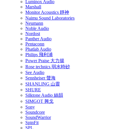
Luminox Audio
Marshall
Monitor Acoustics 靜神
Naimu Sound Laboratories
Neumann
Noble Audio
Nordost
Panther Audio
Pentaconn
Phatlab Audio
Philips 飛利浦
Power Praise 大力揚
Rose technics 弱水時砂
See Audio
Sennheiser 聲海
SHANLING 山靈
SHURE
Silktone Audio 絲韻
SIMGOT 興戈
Sony
Soundcore
SoundWarrior
SpinFit
SPL