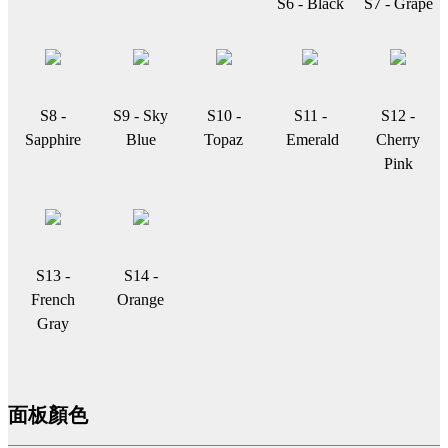
S6 - Black
S7 - Grape
S8 -
S9 - Sky
S10 -
S11 -
S12 -
Sapphire
Blue
Topaz
Emerald
Cherry
Pink
S13 -
S14 -
French
Orange
Gray
面板顏色