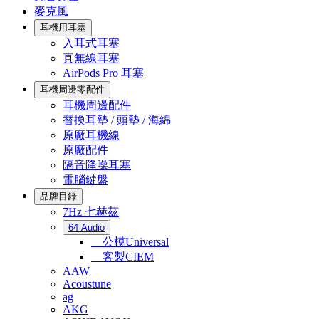
麥克風
耳機用耳塞
入耳式耳塞
真無線耳塞
AirPods Pro 耳塞
耳機周邊零配件
耳機周邊配件
替換耳墊 / 頭墊 / 海綿
原廠耳機線
原廠配件
隔音降噪耳塞
電腦鍵盤
品牌目錄
7Hz 七赫茲
64 Audio
公模Universal
客製CIEM
AAW
Acoustune
ag
AKG