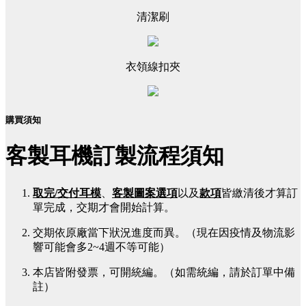
清潔刷
衣領線扣夾
購買須知
客製耳機訂製流程須知
取完/交付耳模
、
客製圖案選項
以及
款項
皆繳清後才算訂
單完成，交期才會開始計算。
交期依原廠當下狀況進度而異。（現在因疫情及物流影
響可能會多2~4週不等可能）
本店皆附發票，可開統編。（如需統編，請於訂單中備
註）