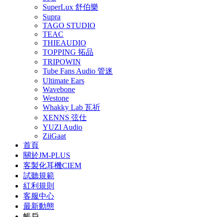
SuperLux 舒伯樂
Supra
TAGO STUDIO
TEAC
THIEAUDIO
TOPPING 拓品
TRIPOWIN
Tube Fans Audio 管迷
Ultimate Ears
Wavebone
Westone
Whakky Lab 瓦祈
XENNS 弦仕
YUZI Audio
ZiiGaat
首頁
關於JM-PLUS
客製化耳機CIEM
試聽規範
紅利規則
客服中心
最新動態
帳戶