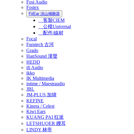
Fosi Audio
Fostex
FitEar 須山補聽器
客製CIEM
公模Universal
配件/線材
Focal
Furutech 古河
Grado
HanSound 漢聲
HEDD
ifi Audio
ikko
IK Multimedia
intime / Maestraudio
JBL
JM-PLUS 加煒
KEFINE
Kinera / Celest
Kiwi Ears
KUANG PAI 狂派
LETSHUOER 鑠耳
LINDY 林帝