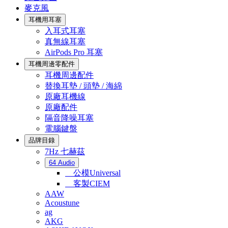
麥克風
耳機用耳塞
入耳式耳塞
真無線耳塞
AirPods Pro 耳塞
耳機周邊零配件
耳機周邊配件
替換耳墊 / 頭墊 / 海綿
原廠耳機線
原廠配件
隔音降噪耳塞
電腦鍵盤
品牌目錄
7Hz 七赫茲
64 Audio
公模Universal
客製CIEM
AAW
Acoustune
ag
AKG