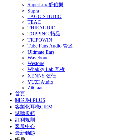
SuperLux 舒伯樂
Supra
TAGO STUDIO
TEAC
THIEAUDIO
TOPPING 拓品
TRIPOWIN
Tube Fans Audio 管迷
Ultimate Ears
Wavebone
Westone
Whakky Lab 瓦祈
XENNS 弦仕
YUZI Audio
ZiiGaat
首頁
關於JM-PLUS
客製化耳機CIEM
試聽規範
紅利規則
客服中心
最新動態
帳戶