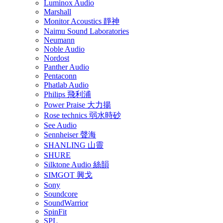
Luminox Audio
Marshall
Monitor Acoustics 靜神
Naimu Sound Laboratories
Neumann
Noble Audio
Nordost
Panther Audio
Pentaconn
Phatlab Audio
Philips 飛利浦
Power Praise 大力揚
Rose technics 弱水時砂
See Audio
Sennheiser 聲海
SHANLING 山靈
SHURE
Silktone Audio 絲韻
SIMGOT 興戈
Sony
Soundcore
SoundWarrior
SpinFit
SPL