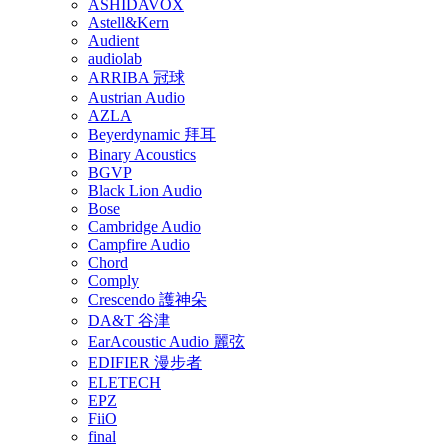
ASHIDAVOX
Astell&Kern
Audient
audiolab
ARRIBA 冠球
Austrian Audio
AZLA
Beyerdynamic 拜耳
Binary Acoustics
BGVP
Black Lion Audio
Bose
Cambridge Audio
Campfire Audio
Chord
Comply
Crescendo 護神朵
DA&T 谷津
EarAcoustic Audio 麗弦
EDIFIER 漫步者
ELETECH
EPZ
FiiO
final