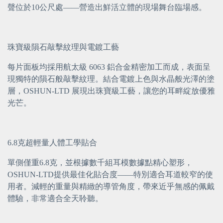
聲位於10公尺處——營造出鮮活立體的現場舞台臨場感。
珠寶級隕石敲擊紋理與電鍍工藝
每片面板均採用航太級 6063 鋁合金精密加工而成，表面呈
現獨特的隕石般敲擊紋理。結合電鍍上色與水晶般光澤的塗
層，OSHUN-LTD 展現出珠寶級工藝，讓您的耳畔綻放優雅
光芒。
6.8克超輕量人體工學貼合
單側僅重6.8克，並根據數千組耳模數據點精心塑形，
OSHUN-LTD提供最佳化貼合度——特別適合耳道較窄的使
用者。減輕的重量與精緻的導管角度，帶來近乎無感的佩戴
體驗，非常適合全天聆聽。