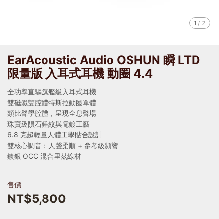
1
/
2
EarAcoustic Audio OSHUN 瞬 LTD
限量版 入耳式耳機 動圈 4.4
全功率直驅旗艦級入耳式耳機
雙磁鐵雙腔體特斯拉動圈單體
類比聲學腔體，呈現全息聲場
珠寶級隕石錘紋與電鍍工藝
6.8 克超輕量人體工學貼合設計
雙核心調音：人聲柔順 + 參考級頻響
鍍銀 OCC 混合里茲線材
售價
NT$5,800