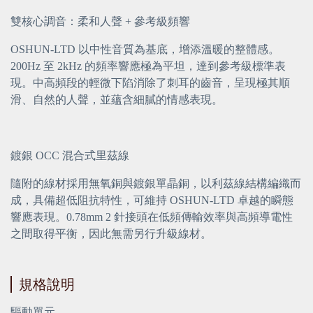
雙核心調音：柔和人聲 + 參考級頻響
OSHUN-LTD 以中性音質為基底，增添溫暖的整體感。
200Hz 至 2kHz 的頻率響應極為平坦，達到參考級標準表
現。中高頻段的輕微下陷消除了刺耳的齒音，呈現極其順
滑、自然的人聲，並蘊含細膩的情感表現。
鍍銀 OCC 混合式里茲線
隨附的線材採用無氧銅與鍍銀單晶銅，以利茲線結構編織而
成，具備超低阻抗特性，可維持 OSHUN-LTD 卓越的瞬態
響應表現。0.78mm 2 針接頭在低頻傳輸效率與高頻導電性
之間取得平衡，因此無需另行升級線材。
規格說明
驅動單元