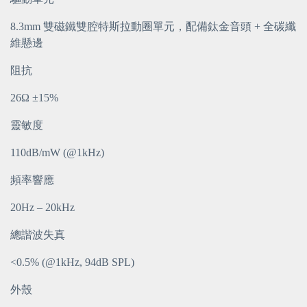
8.3mm 雙磁鐵雙腔特斯拉動圈單元，配備鈦金音頭 + 全碳纖
維懸邊
阻抗
26Ω ±15%
靈敏度
110dB/mW (@1kHz)
頻率響應
20Hz – 20kHz
總諧波失真
<0.5% (@1kHz, 94dB SPL)
外殼