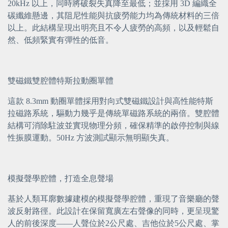
20kHz 以上，同時將破裂失真降至最低；並採用 3D 編織全
碳纖維懸邊，其阻尼性能與抗疲勞能力均為傳統材料的三倍
以上。此結構呈現出明亮且不令人疲勞的高頻，以及輕鬆自
然、低頻緊實有彈性的低音。
雙磁鐵雙腔體特斯拉動圈單體
這款 8.3mm 動圈單體採用對向式雙磁鐵設計與高性能特斯
拉磁路系統，驅動力幾乎是傳統單磁路系統的兩倍。雙腔體
結構可消除駐波並實現物理分頻，確保精準的啟停控制與線
性振膜運動。50Hz 方波測試顯示無明顯失真。
模擬聲學腔體，打造全息聲場
基於人類耳廓數據建模的模擬聲學腔體，重現了音樂廳的聲
波反射路徑。此設計在保留寬廣左右聲像的同時，更呈現驚
人的前後深度——人聲位於2公尺處、吉他位於5公尺處、掌