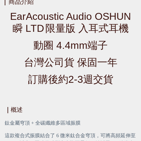
商品介紹
EarAcoustic Audio OSHUN
瞬 LTD
限量版 入耳式耳機
動圈 4.4mm端子
台灣公司貨 保固一年
訂購後約2-3週交貨
｜
概述
鈦金屬穹頂 + 全碳纖維多區域振膜
這款複合式振膜結合了 6 微米鈦合金穹頂，可將高頻延伸至