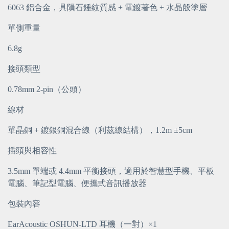
6063 鋁合金，具隕石錘紋質感 + 電鍍著色 + 水晶般塗層
單側重量
6.8g
接頭類型
0.78mm 2-pin（公頭）
線材
單晶銅 + 鍍銀銅混合線（利茲線結構），1.2m ±5cm
插頭與相容性
3.5mm 單端或 4.4mm 平衡接頭，適用於智慧型手機、平板
電腦、筆記型電腦、便攜式音訊播放器
包裝內容
EarAcoustic OSHUN-LTD 耳機（一對）×1