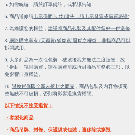
5. 如需統編，請於訂單備註，或私訊告知
6. 商品送修請
出示保固卡 (如遺失，請出示發票或購買憑證)
7. 為維護您的權益，
建議將商品包裝及其配件留好一併送修
8.
網路購物享有7天鑑賞(猶豫)期退貨之權益，非指商品可以
拆開試用。
9.
大多商品為一次性包裝，破壞後我方無法二度販售，故
「拆封」視同購買，請在購買前或拆封商品前務必三思
，以
免影響自身權益。
10.
退換貨僅限全新未拆封之商品
，商品包裝及內容物須完
整無缺不可破損，否則將影響退換貨權限。
以下情況不接受退貨：
・客製化商品
・商品吊牌、封條、保護膜或包裝，遭移除或撕毀