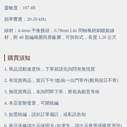
靈敏度：107 dB
頻率響應：20-20 kHz
線材：4.4mm 平衡接頭，0.78mm Litz 同軸氧樹銅鍍銀線
材，附 48 股編織層與屏蔽層，可拆卸式，長度 1.20 公尺
購買須知
1. 商品流動速度快，下單前請先詢問有無現貨
2. 有現貨商品，當日下午5點統一出門寄件(郵局假日不寄)
3. 無現貨商品，未詢問即下單，將視為願意等候
4. 本店皆附發票，可開統編
5. 如需統編，請於訂單備註，或私訊告知
6. 商品送修請
出示保固卡 (如遺失，請出示發票或購買憑證)