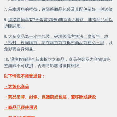
7. 為維護您的權益，
建議將商品包裝及其配件留好一併送修
8.
網路購物享有7天鑑賞(猶豫)期退貨之權益，非指商品可以
拆開試用。
9.
大多商品為一次性包裝，破壞後我方無法二度販售，故
「拆封」視同購買，請在購買前或拆封商品前務必三思
，以
免影響自身權益。
10.
退換貨僅限全新未拆封之商品
，商品包裝及內容物須完
整無缺不可破損，否則將影響退換貨權限。
以下情況不接受退貨：
・客製化商品
・商品吊牌、封條、保護膜或包裝，遭移除或撕毀
・商品已經使用過