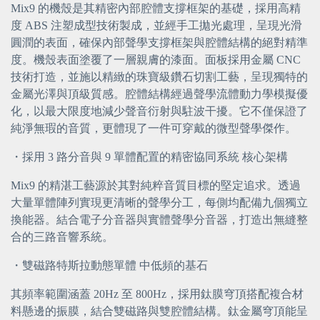
Mix9 的機殼是其精密內部腔體支撐框架的基礎，採用高精
度 ABS 注塑成型技術製成，並經手工拋光處理，呈現光滑
圓潤的表面，確保內部聲學支撐框架與腔體結構的絕對精準
度。機殼表面塗覆了一層親膚的漆面。面板採用金屬 CNC
技術打造，並施以精緻的珠寶級鑽石切割工藝，呈現獨特的
金屬光澤與頂級質感。腔體結構經過聲學流體動力學模擬優
化，以最大限度地減少聲音衍射與駐波干擾。它不僅保證了
純淨無瑕的音質，更體現了一件可穿戴的微型聲學傑作。
・
採用 3 路分音與 9 單體配置的精密協同系統 核心架構
Mix9 的精湛工藝源於其對純粹音質目標的堅定追求。透過
大量單體陣列實現更清晰的聲學分工，每側均配備九個獨立
換能器。結合電子分音器與實體聲學分音器，打造出無縫整
合的三路音響系統。
・
雙磁路特斯拉動態單體 中低頻的基石
其頻率範圍涵蓋 20Hz 至 800Hz，採用鈦膜穹頂搭配複合材
料懸邊的振膜，結合雙磁路與雙腔體結構。鈦金屬穹頂能呈