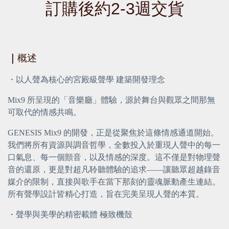
訂購後約2-3週交貨
｜
概述
・
以人聲為核心的宮殿級聲學 建築開發理念
Mix9 所呈現的「音樂廳」體驗，源於舞台與觀眾之間那無
可取代的情感共鳴。
GENESIS Mix9 的開發，正是從聚焦於這條情感通道開始。
我們將所有資源與調音哲學，全數投入於重現人聲中的每一
口氣息、每一個顫音，以及情感的深度。這不僅是對物理聲
音的還原，更是對超凡聆聽體驗的追求——讓聽眾超越錄音
媒介的限制，直接與歌手在當下那刻的靈魂脈動產生連結。
所有聲學設計皆精心打造，旨在完美呈現人聲的本質。
・
聲學與美學的精密載體 極致機殼