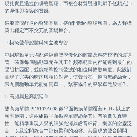
現扎實且迅捷的瞬態響應，而複合材質懸邊則賦予低頻充沛
的彈性與從容的質感。
這般豐潤醇厚的聲學基底，搭配開闊的聲場氛圍，為人聲構
築出穩定而不突兀的音場舞台。
・
模擬聲學腔體與獨立波導管
每組驅動單元均配備經過聲學優化的腔體及精確校準的波導
管，確保每個驅動單元在其工作頻率範圍內都能達到最佳的
聲阻抗匹配，並能精準控制聲波的相位與擴散角度。此設計
實現了完美的時序與相位對齊，使聲音在耳道內無縫融合，
讓九個驅動單元能如同單一、緊密協作的聲學單元般運作。
1. 高頻與超高頻延伸：
雙高頻單體 PD6103A008 微平面振膜單體覆蓋 6kHz 以上的
頻率範圍，這兩組微平面振膜單體憑藉其固有的低失真特
性，能精準重現人聲的細膩光澤與齒音細節、樂器的空靈泛
音，以及空間錄音中那份柔和的殘響。其呈現的聲音開闊、