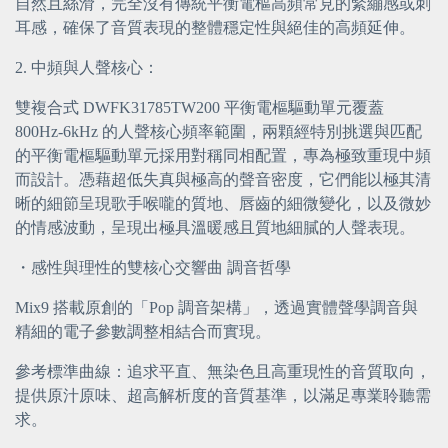
自然且絲滑，完全沒有傳統平衡電樞高頻常見的緊繃感或刺
耳感，確保了音質表現的整體穩定性與絕佳的高頻延伸。
2. 中頻與人聲核心：
雙複合式 DWFK31785TW200 平衡電樞驅動單元覆蓋
800Hz-6kHz 的人聲核心頻率範圍，兩顆經特別挑選與匹配
的平衡電樞驅動單元採用對稱同相配置，專為極致重現中頻
而設計。憑藉超低失真與極高的聲音密度，它們能以極其清
晰的細節呈現歌手喉嚨的質地、唇齒的細微變化，以及微妙
的情感波動，呈現出極具溫暖感且質地細膩的人聲表現。
・
感性與理性的雙核心交響曲 調音哲學
Mix9 搭載原創的「Pop 調音架構」，透過實體聲學調音與
精細的電子參數調整相結合而實現。
參考標準曲線：追求平直、無染色且高重現性的音質取向，
提供原汁原味、超高解析度的音質基準，以滿足專業聆聽需
求。