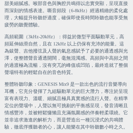
甜美細膩感。喉部音色與胸腔共鳴得以忠實突顯，呈現直接
而深刻的情感表達。嘶音頻段（6-8kHz）經過精緻的柔化處
理，大幅提升聆聽舒適度，確保即使長時間聆聽也能享受無
疲勞的聽覺體驗。
高頻範圍（3kHz-20kHz）：得益於微型平面驅動單元，高
頻延伸絲滑自然，且在 12kHz 以上仍保有充沛的能量。這
為鈸聲、吉他撥弦及人聲的氣息感賦予了必要的通透感與光
澤，使整體聲音通透開闊，毫無混濁感。高頻與中高頻之間
的過渡極為流暢，沒有突兀的峰值或凹陷，最終造就了整個
聲場特有的輕鬆自在的音色特質。
整體聆聽印象：GENESIS Mix9 是一款出色的流行音樂導向
耳機，它充分發揮了九組驅動單元的巨大潛力，專注於呈現
富有表現力、溫暖、細膩且極具真實感的流行人聲。在精準
定位的聲場中，人聲以無可挑剔的平衡感呈現，發音清晰且
情感豐沛，並被輕鬆慵懶且充滿氛圍感的伴奏輕柔環繞。它
並非追求激進的解析力，而是營造出一種沉浸式的共鳴體
驗，徹底俘獲聽者的心，讓人能樂在其中聆聽數小時之久。