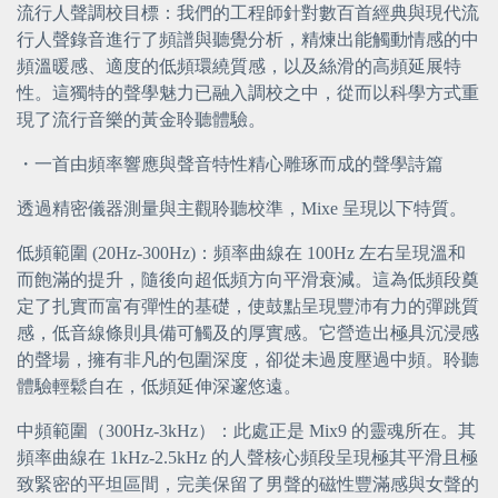
流行人聲調校目標：我們的工程師針對數百首經典與現代流
行人聲錄音進行了頻譜與聽覺分析，精煉出能觸動情感的中
頻溫暖感、適度的低頻環繞質感，以及絲滑的高頻延展特
性。這獨特的聲學魅力已融入調校之中，從而以科學方式重
現了流行音樂的黃金聆聽體驗。
・
一首由頻率響應與聲音特性精心雕琢而成的聲學詩篇
透過精密儀器測量與主觀聆聽校準，Mixe 呈現以下特質。
低頻範圍 (20Hz-300Hz)：頻率曲線在 100Hz 左右呈現溫和
而飽滿的提升，隨後向超低頻方向平滑衰減。這為低頻段奠
定了扎實而富有彈性的基礎，使鼓點呈現豐沛有力的彈跳質
感，低音線條則具備可觸及的厚實感。它營造出極具沉浸感
的聲場，擁有非凡的包圍深度，卻從未過度壓過中頻。聆聽
體驗輕鬆自在，低頻延伸深邃悠遠。
中頻範圍（300Hz-3kHz）：此處正是 Mix9 的靈魂所在。其
頻率曲線在 1kHz-2.5kHz 的人聲核心頻段呈現極其平滑且極
致緊密的平坦區間，完美保留了男聲的磁性豐滿感與女聲的