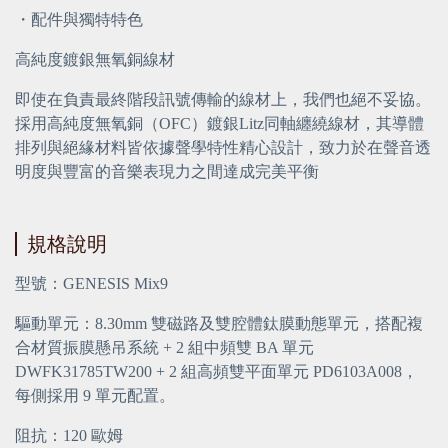
・
配件與獨特特色
高純度鍍銀無氧銅線材
即使在負責最終階段訊號傳輸的線材上，我們也絕不妥協。
採用高純度無氧銅（OFC）鍍銀Litz同軸纏繞線材，其導體
排列與絕緣材料皆依據聲學特性精心設計，致力於在聲音透
明度與豐富的音樂表現力之間達成完美平衡
規格說明
型號：GENESIS Mix9
驅動單元：8.30mm 雙磁路及雙腔體鈦膜動態單元，搭配複
合材質振膜懸吊系統 + 2 組中頻雙 BA 單元
DWFK31785TW200 + 2 組高頻雙平面單元 PD6103A008，
每側採用 9 單元配置。
阻抗：120 歐姆