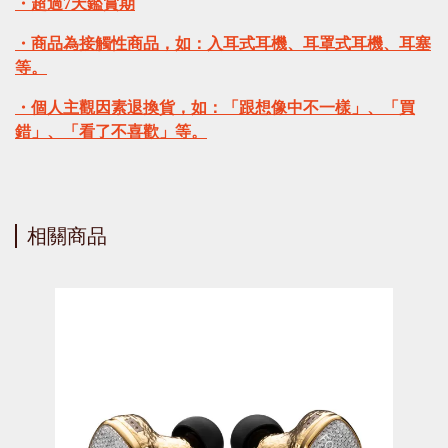
・超過7天鑑賞期
・商品為接觸性商品，如：入耳式耳機、耳罩式耳機、耳塞
等。
・個人主觀因素退換貨，如：「跟想像中不一樣」、「買
錯」、「看了不喜歡」等。
相關商品