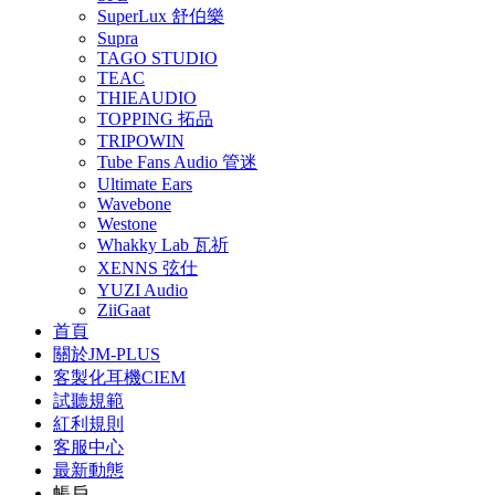
SuperLux 舒伯樂
Supra
TAGO STUDIO
TEAC
THIEAUDIO
TOPPING 拓品
TRIPOWIN
Tube Fans Audio 管迷
Ultimate Ears
Wavebone
Westone
Whakky Lab 瓦祈
XENNS 弦仕
YUZI Audio
ZiiGaat
首頁
關於JM-PLUS
客製化耳機CIEM
試聽規範
紅利規則
客服中心
最新動態
帳戶