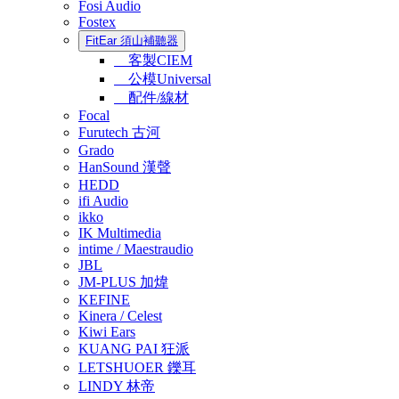
Fosi Audio
Fostex
FitEar 須山補聽器
客製CIEM
公模Universal
配件/線材
Focal
Furutech 古河
Grado
HanSound 漢聲
HEDD
ifi Audio
ikko
IK Multimedia
intime / Maestraudio
JBL
JM-PLUS 加煒
KEFINE
Kinera / Celest
Kiwi Ears
KUANG PAI 狂派
LETSHUOER 鑠耳
LINDY 林帝