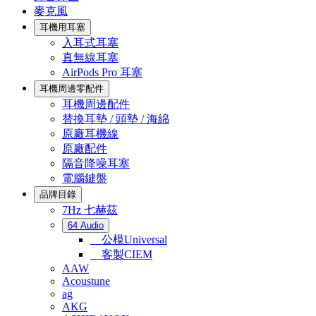
麥克風
耳機用耳塞
入耳式耳塞
真無線耳塞
AirPods Pro 耳塞
耳機周邊零配件
耳機周邊配件
替換耳墊 / 頭墊 / 海綿
原廠耳機線
原廠配件
隔音降噪耳塞
電腦鍵盤
品牌目錄
7Hz 七赫茲
64 Audio
公模Universal
客製CIEM
AAW
Acoustune
ag
AKG