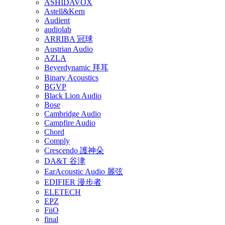
ASHIDAVOX
Astell&Kern
Audient
audiolab
ARRIBA 冠球
Austrian Audio
AZLA
Beyerdynamic 拜耳
Binary Acoustics
BGVP
Black Lion Audio
Bose
Cambridge Audio
Campfire Audio
Chord
Comply
Crescendo 護神朵
DA&T 谷津
EarAcoustic Audio 麗弦
EDIFIER 漫步者
ELETECH
EPZ
FiiO
final