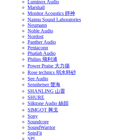
Luminox Audio
Marshall
Monitor Acoustics 靜神
Naimu Sound Laboratories
Neumann
Noble Audio
Nordost
Panther Audio
Pentaconn
Phatlab Audio
Philips 飛利浦
Power Praise 大力揚
Rose technics 弱水時砂
See Audio
Sennheiser 聲海
SHANLING 山靈
SHURE
Silktone Audio 絲韻
SIMGOT 興戈
Sony
Soundcore
SoundWarrior
SpinFit
SPL