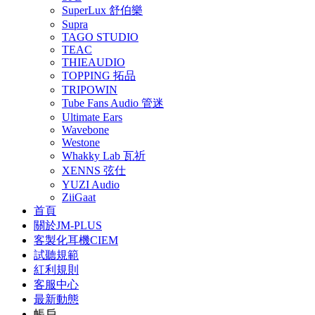
SuperLux 舒伯樂
Supra
TAGO STUDIO
TEAC
THIEAUDIO
TOPPING 拓品
TRIPOWIN
Tube Fans Audio 管迷
Ultimate Ears
Wavebone
Westone
Whakky Lab 瓦祈
XENNS 弦仕
YUZI Audio
ZiiGaat
首頁
關於JM-PLUS
客製化耳機CIEM
試聽規範
紅利規則
客服中心
最新動態
帳戶