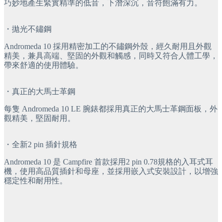
巧妙地產生緊實精準的低音，下潛深沉，音符飽滿有力。
・
拋光不鏽鋼
Andromeda 10 採用精密加工的不鏽鋼外殼，經久耐用且外觀
精美，兼具高端、堅固的外觀和觸感，同時又符合人體工學，
帶來舒適的使用體驗。
・
真正的大馬士革鋼
每隻 Andromeda 10 LE 腕錶都採用真正的大馬士革鋼面板，外
觀精美，堅固耐用。
・
全新2 pin 插針規格
Andromeda 10 是 Campfire 首款採用2 pin 0.78規格的入耳式耳
機，使用高品質插針和母座，並採用嵌入式安裝設計，以增強
穩定性和耐用性。