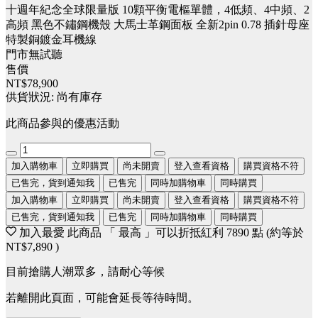
十週年紀念全球限量版 10顆平衡電樞單體，4低頻、4中頻、2
高頻 黑色不鏽鋼機殼 大馬士革鋼面板 全新2pin 0.78 插針母座
特製銅鍍金耳機線
門市無試聽
售價
NT$78,900
供貨狀況:
尚有庫存
此商品參與的優惠活動
加入購物車
立即購買
尚未開賣
登入查看資格
購買資格不符
已售完，貨到通知我
已售完
同時加購物車
同時購買
加入購物車
立即購買
尚未開賣
登入查看資格
購買資格不符
已售完，貨到通知我
已售完
同時加購物車
同時購買
加入最愛
此商品 「 最高 」可以折抵紅利
7890
點 (約等於
NT$7,890
)
目前搶購人潮眾多，請耐心等候
若離開此頁面，可能會延長等待時間。