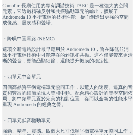
Campfire 長期使用的專有調諧技術 TAEC 是一種強大的空間
元素，它透過精確反射和共振驅動單元的輸出，擴展了
Andromeda 10 平衡電樞的技術性能，從而創造出更強的空間
成像感、層次感和聲場。
・
降噪中置電路 (NEMC)
這項全新電路設計最早應用於 Andromeda 10，旨在降低並消
除平衡電樞技術中可能存在的雜訊和共振。這不僅能帶來更清
晰的聲音，更能凸顯細節，還能提升振膜的穩定性。
・
四單元中音單元
四個高品質平衡電樞單元協同工作，以驚人的速度、逼真的音
質和豐富的細節呈現人聲和中頻。配合精心設計的聲學空間佈
局，將中頻單元置於完美的相對位置，從而以全新的性能水平
重現 Andromeda 的經典之聲。
・
四單元低音驅動單元
強勁、精準、震撼。四個大尺寸低頻平衡電樞單元協同工作，