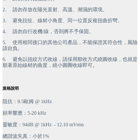
2.
請勿存放在陽光直射、高溫、潮濕的環境。
3.
避免拉扯、線材小角度、同一位置反複扭曲折彎。
4.
請勿自行改機/線，否則將不予保固。
5.
使用相同接口的其他公司產品，不能保證其符合性，風險
請自負。
6.
避免以扭絞方式收線，請採用順收方式繞圓收線，也就是
順著原始線材的曲度，繞小圓圈收線即可。
規格說明
阻抗：8.5歐姆 @ 1kHz
頻率響應：5-20 kHz
靈敏度：94dB @ 1kHz  - 12.10 mVrms
總諧波失真：小於1%