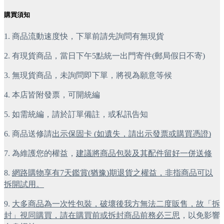
購買須知
1. 商品流動速度快，下單前請先詢問有無現貨
2. 有現貨商品，當日下午5點統一出門寄件(郵局假日不寄)
3. 無現貨商品，未詢問即下單，將視為願意等候
4. 本店皆附發票，可開統編
5. 如需統編，請於訂單備註，或私訊告知
6. 商品送修請
出示保固卡 (如遺失，請出示發票或購買憑證)
7. 為維護您的權益，
建議將商品包裝及其配件留好一併送修
8.
網路購物享有7天鑑賞(猶豫)期退貨之權益，非指商品可以
拆開試用。
9.
大多商品為一次性包裝，破壞後我方無法二度販售，故「拆
封」視同購買，請在購買前或拆封商品前務必三思
，以免影響