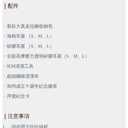
｜
配件
・新款大真皮拉鍊收納包
・海棉耳塞 （S、M、L）
・矽膠耳塞 （S、M、L）
・全新高摩擦力透明矽膠耳塞（S、M、L）
・IEM清潔工具
・超細纖維清潔布
・加州成立十週年紀念徽章
・序號紀念卡
｜
注意事項
1.
請勿用力拉扯線材。