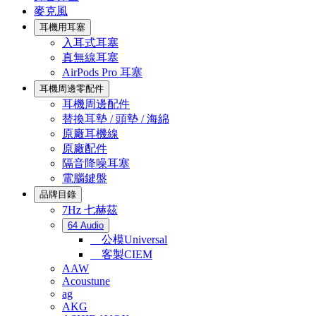
麥克風
耳機用耳塞
入耳式耳塞
真無線耳塞
AirPods Pro 耳塞
耳機周邊零配件
耳機周邊配件
替換耳墊 / 頭墊 / 海綿
原廠耳機線
原廠配件
隔音降噪耳塞
電腦鍵盤
品牌目錄
7Hz 七赫茲
64 Audio
公模Universal
客製CIEM
AAW
Acoustune
ag
AKG