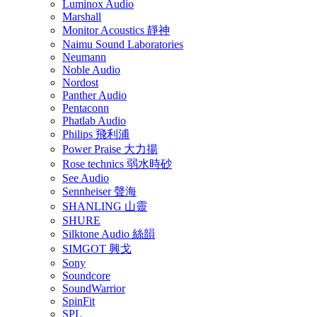
Luminox Audio
Marshall
Monitor Acoustics 靜神
Naimu Sound Laboratories
Neumann
Noble Audio
Nordost
Panther Audio
Pentaconn
Phatlab Audio
Philips 飛利浦
Power Praise 大力揚
Rose technics 弱水時砂
See Audio
Sennheiser 聲海
SHANLING 山靈
SHURE
Silktone Audio 絲韻
SIMGOT 興戈
Sony
Soundcore
SoundWarrior
SpinFit
SPL