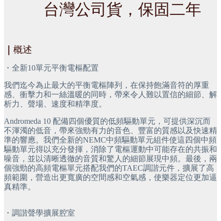
台灣公司貨，保固二年
｜
概述
・
全新10單元平衡電樞配置
我們迄今為止最大的平衡電樞陣列，在保持飽滿音符的厚重
感、衝擊力和一絲溫暖的同時，帶來令人難以置信的細節、解
析力、聲場、速度和精準度。
Andromeda 10 配備四個優質的低頻驅動單元，可提供深沉而
不渾濁的低音，帶來強勁有力的音色、豐富的質感以及快速精
準的響應。我們全新的NEMC中頻驅動單元組件使這四個中頻
驅動單元得以充分發揮，消除了電樞運動中可能存在的共振和
噪音，並以清晰透徹的音質和驚人的細節展現中頻。最後，兩
個強勁的高頻電樞單元搭配我們的TAEC調諧元件，擴展了高
頻範圍，營造出更寬廣的空間感和空氣感，使樂器定位更加逼
真精準。
・
調諧聲學擴展腔室