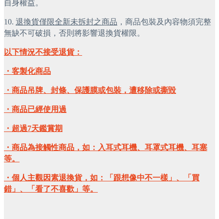
自身權益。
10.
退換貨僅限全新未拆封之商品
，商品包裝及內容物須完整
無缺不可破損，否則將影響退換貨權限。
以下情況不接受退貨：
・客製化商品
・商品吊牌、封條、保護膜或包裝，遭移除或撕毀
・商品已經使用過
・超過7天鑑賞期
・商品為接觸性商品，如：入耳式耳機、耳罩式耳機、耳塞
等。
・個人主觀因素退換貨，如：「跟想像中不一樣」、「買
錯」、「看了不喜歡」等。