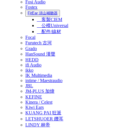
Fosi Audio
Fostex
FitEar 須山補聽器
客製CIEM
公模Universal
配件/線材
Focal
Furutech 古河
Grado
HanSound 漢聲
HEDD
ifi Audio
ikko
IK Multimedia
intime / Maestraudio
JBL
JM-PLUS 加煒
KEFINE
Kinera / Celest
Kiwi Ears
KUANG PAI 狂派
LETSHUOER 鑠耳
LINDY 林帝