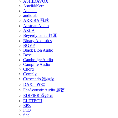
ASHIDAVOX
Astell&Kern
Audient
audiolab
ARRIBA 冠球
Austrian Audio
AZLA
Beyerdynamic 拜耳
Binary Acoustics
BGVP
Black Lion Audio
Bose
Cambridge Audio
Campfire Audio
Chord
Comply
Crescendo 護神朵
DA&T 谷津
EarAcoustic Audio 麗弦
EDIFIER 漫步者
ELETECH
EPZ
FiiO
final