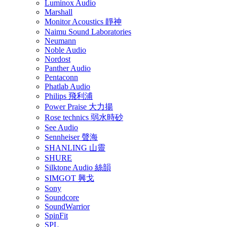
Luminox Audio
Marshall
Monitor Acoustics 靜神
Naimu Sound Laboratories
Neumann
Noble Audio
Nordost
Panther Audio
Pentaconn
Phatlab Audio
Philips 飛利浦
Power Praise 大力揚
Rose technics 弱水時砂
See Audio
Sennheiser 聲海
SHANLING 山靈
SHURE
Silktone Audio 絲韻
SIMGOT 興戈
Sony
Soundcore
SoundWarrior
SpinFit
SPL