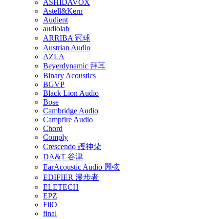
ASHIDAVOX
Astell&Kern
Audient
audiolab
ARRIBA 冠球
Austrian Audio
AZLA
Beyerdynamic 拜耳
Binary Acoustics
BGVP
Black Lion Audio
Bose
Cambridge Audio
Campfire Audio
Chord
Comply
Crescendo 護神朵
DA&T 谷津
EarAcoustic Audio 麗弦
EDIFIER 漫步者
ELETECH
EPZ
FiiO
final