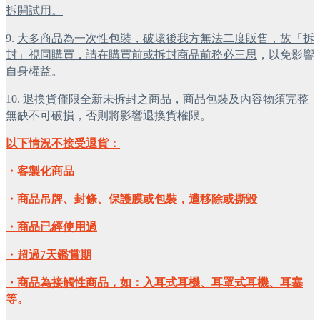
拆開試用。
9. 
大多商品為一次性包裝，破壞後我方無法二度販售，故「拆
封」視同購買，請在購買前或拆封商品前務必三思
，以免影響
自身權益。
10. 
退換貨僅限全新未拆封之商品
，商品包裝及內容物須完整
無缺不可破損，否則將影響退換貨權限。
以下情況不接受退貨：
・客製化商品
・商品吊牌、封條、保護膜或包裝，遭移除或撕毀
・商品已經使用過
・超過7天鑑賞期
・商品為接觸性商品，如：入耳式耳機、耳罩式耳機、耳塞
等。