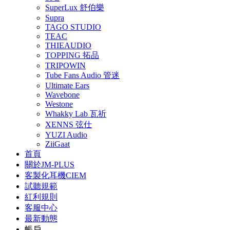
SuperLux 舒伯樂
Supra
TAGO STUDIO
TEAC
THIEAUDIO
TOPPING 拓品
TRIPOWIN
Tube Fans Audio 管迷
Ultimate Ears
Wavebone
Westone
Whakky Lab 瓦祈
XENNS 弦仕
YUZI Audio
ZiiGaat
首頁
關於JM-PLUS
客製化耳機CIEM
試聽規範
紅利規則
客服中心
最新動態
帳戶