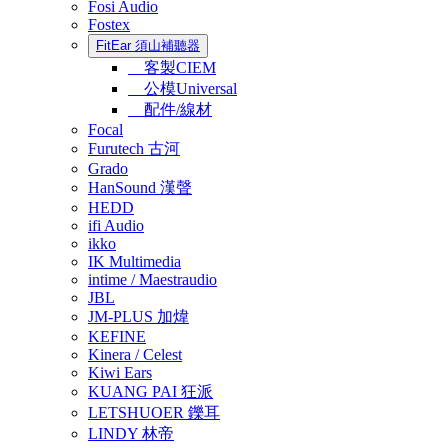
Fosi Audio
Fostex
FitEar 須山補聽器
客製CIEM
公模Universal
配件/線材
Focal
Furutech 古河
Grado
HanSound 漢聲
HEDD
ifi Audio
ikko
IK Multimedia
intime / Maestraudio
JBL
JM-PLUS 加煒
KEFINE
Kinera / Celest
Kiwi Ears
KUANG PAI 狂派
LETSHUOER 鑠耳
LINDY 林帝