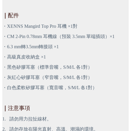
｜
配件
・XENNS Mangird Top Pro 耳機 ×1對
・CM 2-Pin 0.78mm 耳機線（預裝 3.5mm 單端插頭）×1
・6.3 mm轉3.5mm轉接頭 ×1
・高級真皮收納盒 ×1
・黑色矽膠耳塞（標準音嘴，S/M/L 各1對）
・灰紅心矽膠耳塞（窄音嘴，S/M/L 各1對）
・白色柔軟矽膠耳塞（寬音嘴，S/M/L 各1對）
｜
注意事項
1.
 請勿用力拉扯線材。
2.
 請勿存放在陽光直射、高溫、潮濕的環境。