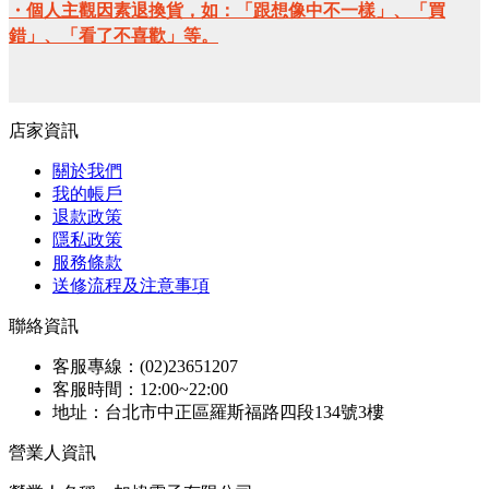
・個人主觀因素退換貨，如：「跟想像中不一樣」、「買
錯」、「看了不喜歡」等。
店家資訊
關於我們
我的帳戶
退款政策
隱私政策
服務條款
送修流程及注意事項
聯絡資訊
客服專線：(02)23651207
客服時間：12:00~22:00
地址：台北市中正區羅斯福路四段134號3樓
營業人資訊