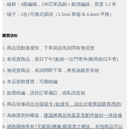
・線材：4股編織，196芯單晶銅＋銀混編線，長度 1.2 米
・端子：2合1可換式插頭（3.5mm 單端 & 4.4mm 平衡）
購買須知
1. 商品流動速度快，下單前請先詢問有無現貨
2. 有現貨商品，當日下午5點統一出門寄件(郵局假日不寄)
3. 無現貨商品，未詢問即下單，將視為願意等候
4. 本店皆附發票，可開統編
5. 如需統編，請於訂單備註，或私訊告知
6. 商品送修請
出示保固卡 (如遺失，請出示發票或購買憑證)
7. 為維護您的權益，
建議將商品包裝及其配件留好一併送修
8. 
網路購物享有7天鑑賞(猶豫)期退貨之權益，非指商品可以