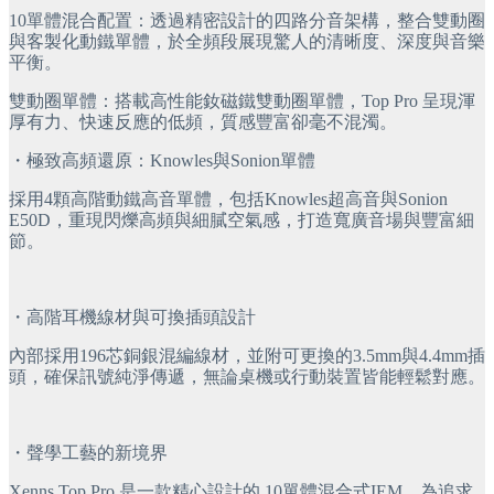
10單體混合配置：透過精密設計的四路分音架構，整合雙動圈
與客製化動鐵單體，於全頻段展現驚人的清晰度、深度與音樂
平衡。
雙動圈單體：搭載高性能釹磁鐵雙動圈單體，Top Pro 呈現渾
厚有力、快速反應的低頻，質感豐富卻毫不混濁。
・極致高頻還原：Knowles與Sonion單體
採用4顆高階動鐵高音單體，包括Knowles超高音與Sonion 
E50D，重現閃爍高頻與細膩空氣感，打造寬廣音場與豐富細
節。
・高階耳機線材與可換插頭設計
內部採用196芯銅銀混編線材，並附可更換的3.5mm與4.4mm插
頭，確保訊號純淨傳遞，無論桌機或行動裝置皆能輕鬆對應。
・聲學工藝的新境界
Xenns Top Pro 是一款精心設計的 10單體混合式IEM，為追求