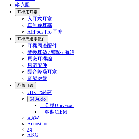
麥克風
耳機用耳塞
入耳式耳塞
真無線耳塞
AirPods Pro 耳塞
耳機周邊零配件
耳機周邊配件
替換耳墊 / 頭墊 / 海綿
原廠耳機線
原廠配件
隔音降噪耳塞
電腦鍵盤
品牌目錄
7Hz 七赫茲
64 Audio
公模Universal
客製CIEM
AAW
Acoustune
ag
AKG