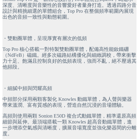
深度、清晰度與音樂性的音響愛好者量身打造。透過四路分音
設計與精挑細選的單體組合，Top Pro 在整個頻率範圍內展現
出色的音頻一致性與動態範圍。
・雙動圈單體，呈現厚實有層次的低頻
Top Pro 核心搭載一對特製雙動圈單體，配備高性能釹鐵硼
（NdFeB）磁鐵。經多次磁路結構優化與細緻調校，帶來衝擊
力十足、飽滿且控制良好的低頻表現，強而不亂，絕不壓過其
他頻段。
・細膩中頻與閃耀高頻
中頻部分採用兩顆客製化 Knowles 動鐵單體，為人聲與樂器
帶來溫潤、富有質感的表現，營造自然沉浸的音場體驗。
高頻則使用兩顆 Sonion E50D 複合式動鐵單體，精準還原高頻
細節與延伸。最頂端搭載一顆 Knowles 超高音動鐵單體，進
一步增添空氣感與清晰度，擴展音場寬度並強化樂器間的分離
度。