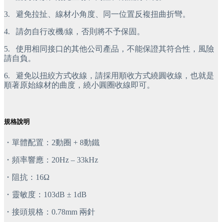
3.
 避免拉扯、線材小角度、同一位置反複扭曲折彎。
4.
 請勿自行改機/線，否則將不予保固。
5.
 使用相同接口的其他公司產品，不能保證其符合性，風險
請自負。
6.
 避免以扭絞方式收線，請採用順收方式繞圓收線，也就是
順著原始線材的曲度，繞小圓圈收線即可。
規格說明
・單體配置：2動圈 + 8動鐵 
・頻率響應：20Hz – 33kHz
・阻抗：16Ω
・靈敏度：103dB ± 1dB
・接頭規格：0.78mm 兩針