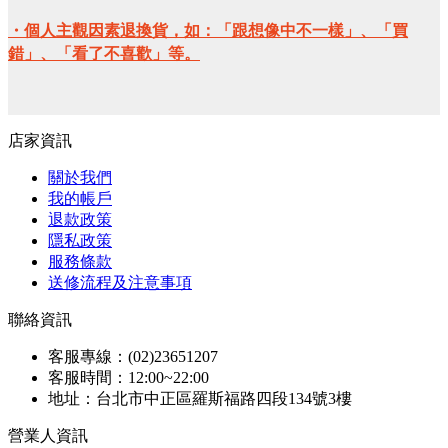
・個人主觀因素退換貨，如：「跟想像中不一樣」、「買
錯」、「看了不喜歡」等。
店家資訊
關於我們
我的帳戶
退款政策
隱私政策
服務條款
送修流程及注意事項
聯絡資訊
客服專線：(02)23651207
客服時間：12:00~22:00
地址：台北市中正區羅斯福路四段134號3樓
營業人資訊