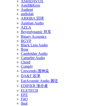
ASHIDAVOX
Astell&Kern
Audient
audiolab
ARRIBA 冠球
Austrian Audio
AZLA
Beyerdynamic 拜耳
Binary Acoustics
BGVP
Black Lion Audio
Bose
Cambridge Audio
Campfire Audio
Chord
Comply
Crescendo 護神朵
DA&T 谷津
EarAcoustic Audio 麗弦
EDIFIER 漫步者
ELETECH
EPZ
FiiO
final