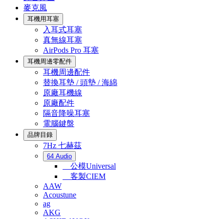
麥克風
耳機用耳塞
入耳式耳塞
真無線耳塞
AirPods Pro 耳塞
耳機周邊零配件
耳機周邊配件
替換耳墊 / 頭墊 / 海綿
原廠耳機線
原廠配件
隔音降噪耳塞
電腦鍵盤
品牌目錄
7Hz 七赫茲
64 Audio
公模Universal
客製CIEM
AAW
Acoustune
ag
AKG