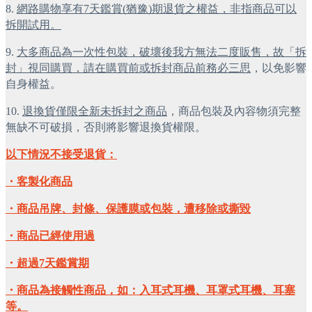
8. 
網路購物享有7天鑑賞(猶豫)期退貨之權益，非指商品可以
拆開試用。
9. 
大多商品為一次性包裝，破壞後我方無法二度販售，故「拆
封」視同購買，請在購買前或拆封商品前務必三思
，以免影響
自身權益。
10. 
退換貨僅限全新未拆封之商品
，商品包裝及內容物須完整
無缺不可破損，否則將影響退換貨權限。
以下情況不接受退貨：
・客製化商品
・商品吊牌、封條、保護膜或包裝，遭移除或撕毀
・商品已經使用過
・超過7天鑑賞期
・商品為接觸性商品，如：入耳式耳機、耳罩式耳機、耳塞
等。