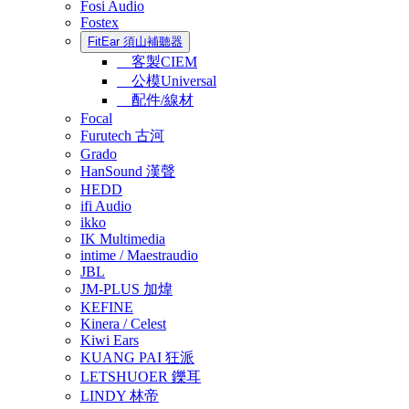
Fosi Audio
Fostex
FitEar 須山補聽器
客製CIEM
公模Universal
配件/線材
Focal
Furutech 古河
Grado
HanSound 漢聲
HEDD
ifi Audio
ikko
IK Multimedia
intime / Maestraudio
JBL
JM-PLUS 加煒
KEFINE
Kinera / Celest
Kiwi Ears
KUANG PAI 狂派
LETSHUOER 鑠耳
LINDY 林帝