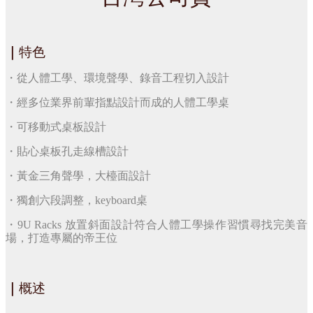
｜
特色
・從人體工學、環境聲學、錄音工程切入設計
・經多位業界前輩指點設計而成的人體工學桌
・可移動式桌板設計
・貼心桌板孔走線槽設計
・黃金三角聲學，大檯面設計
・獨創六段調整，keyboard桌
・9U Racks 放置斜面設計符合人體工學操作習慣尋找完美音
場，打造專屬的帝王位
｜
概述