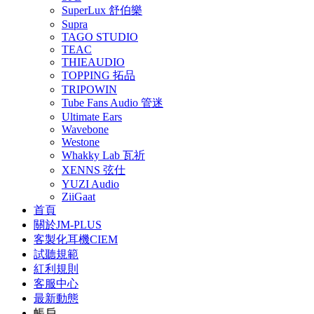
SuperLux 舒伯樂
Supra
TAGO STUDIO
TEAC
THIEAUDIO
TOPPING 拓品
TRIPOWIN
Tube Fans Audio 管迷
Ultimate Ears
Wavebone
Westone
Whakky Lab 瓦祈
XENNS 弦仕
YUZI Audio
ZiiGaat
首頁
關於JM-PLUS
客製化耳機CIEM
試聽規範
紅利規則
客服中心
最新動態
帳戶