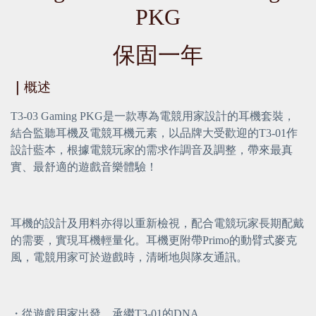
PKG
保固一年
｜
概述
T3-03 Gaming PKG是一款專為電競用家設計的耳機套裝，
結合監聽耳機及電競耳機元素，以品牌大受歡迎的T3-01作
設計藍本，根據電競玩家的需求作調音及調整，帶來最真
實、最舒適的遊戲音樂體驗！
耳機的設計及用料亦得以重新檢視，配合電競玩家長期配戴
的需要，實現耳機輕量化。耳機更附帶Primo的動臂式麥克
風，電競用家可於遊戲時，清晰地與隊友通訊。
・從遊戲用家出發，承繼T3-01的DNA