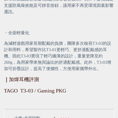
支援防風噪效能及可靜音按鈕，讓用家不再受環境因素影響
通訊。
・全面輕量化
為減輕遊戲用家長期配戴的負擔，團隊多次檢視T3-03的設
計和用料，希望製作比T3-01更輕巧、更舒適配戴感的耳
機。因此T3-03實現了輕巧纖薄的設計，重量更降至約 
260g，為用家帶來無與論比的舒適配戴感。此外，T3-03增
加可折疊設計，提高了便攜性，方便用家攜帶外出。 
｜
加煒耳機評測
TAGO  T3-03 / Gaming PKG