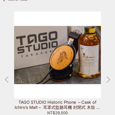
換頭墊
TAGO STUDIO Historic Phone ～Cask of
Ichiro’s Malt～ 耳罩式監聽耳機 封閉式 木殼 秩
T
父酒廠聯名 威士忌 酒桶版 T3-01 4.4mm
NT$29,500