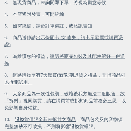
3.
無現貨商品，未詢問即下單，將視為願意等候
4.
本店皆附發票，可開統編
5.
如需統編，請於訂單備註，或私訊告知
6.
商品送修請
出示保固卡 (如遺失，請出示發票或購買憑
證)
7.
為維護您的權益，
建議將商品包裝及其配件留好一併送
修
8.
網路購物享有7天鑑賞(猶豫)期退貨之權益，非指商品可
以拆開試用。
9.
大多商品為一次性包裝，破壞後我方無法二度販售，故
「拆封」視同購買，請在購買前或拆封商品前務必三思
，以
免影響自身權益。
10.
退換貨僅限全新未拆封之商品
，商品包裝及內容物須
完整無缺不可破損，否則將影響退換貨權限。