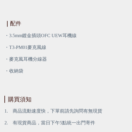
｜
配件
・3.5mm鍍金插頭OFC UEW耳機線
・T3-PM01麥克風線
・麥克風耳機分線器
・收納袋
購買須知
1.
商品流動速度快，下單前請先詢問有無現貨
2.
有現貨商品，當日下午5點統一出門寄件