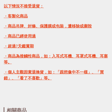
以下情況不接受退貨：
・客製化商品
・商品吊牌、封條、保護膜或包裝，遭移除或撕毀
・商品已經使用過
・超過7天鑑賞期
・商品為接觸性商品，如：入耳式耳機、耳罩式耳機、耳塞
等。
・個人主觀因素退換貨，如：「跟想像中不一樣」、「買
錯」、「看了不喜歡」等。
相關商品