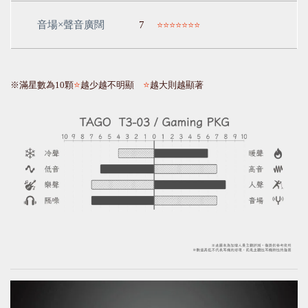
音場
×
聲音廣闊
7
⭐⭐⭐⭐⭐⭐⭐
※滿星數為
10
顆
⭐
越少越不明顯　
⭐
越大則越顯著