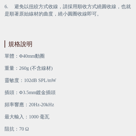
6.     避免以扭絞方式收線，請採用順收方式繞圓收線，也就
是順著原始線材的曲度，繞小圓圈收線即可。
規格說明
單體：Φ40mm動圈
重量：260g (不含線材)
靈敏度：102dB SPL/mW
插頭：Φ3.5mm鍍金插頭
頻率響應：20Hz-20kHz
最大輸入：1000 毫瓦
阻抗：70 Ω