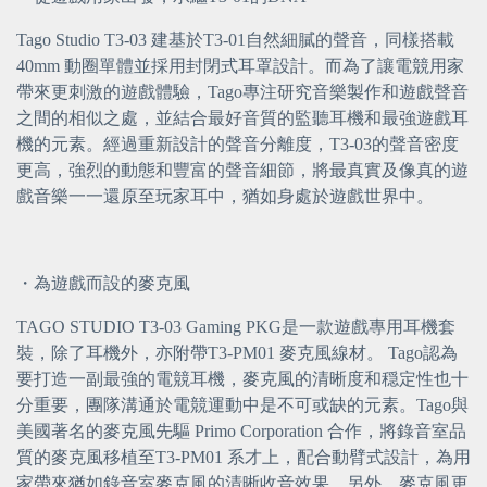
Tago Studio T3-03 建基於T3-01自然細膩的聲音，同樣搭載 
40mm 動圈單體並採用封閉式耳罩設計。而為了讓電競用家
帶來更刺激的遊戲體驗，Tago專注研究音樂製作和遊戲聲音
之間的相似之處，並結合最好音質的監聽耳機和最強遊戲耳
機的元素。經過重新設計的聲音分離度，T3-03的聲音密度
更高，強烈的動態和豐富的聲音細節，將最真實及像真的遊
戲音樂一一還原至玩家耳中，猶如身處於遊戲世界中。
・為遊戲而設的麥克風
TAGO STUDIO T3-03 Gaming PKG是一款遊戲專用耳機套
裝，除了耳機外，亦附帶T3-PM01 麥克風線材。 Tago認為
要打造一副最強的電競耳機，麥克風的清晰度和穏定性也十
分重要，團隊溝通於電競運動中是不可或缺的元素。Tago與
美國著名的麥克風先驅 Primo Corporation 合作，將錄音室品
質的麥克風移植至T3-PM01 系才上，配合動臂式設計，為用
家帶來猶如錄音室麥克風的清晰收音效果。另外，麥克風更