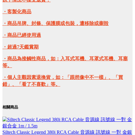
・客製化商品
・商品吊牌、封條、保護膜或包裝，遭移除或撕毀
・商品已經使用過
・超過7天鑑賞期
・商品為接觸性商品，如：入耳式耳機、耳罩式耳機、耳塞
等。
・個人主觀因素退換貨，如：「跟想像中不一樣」、「買
錯」、「看了不喜歡」等。
相關商品
Siltech Classic Legend 380i RCA Cable 音源線 訊號線 一對 金銀