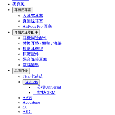
麥克風
耳機用耳塞
入耳式耳塞
真無線耳塞
AirPods Pro 耳塞
耳機周邊零配件
耳機周邊配件
替換耳墊 / 頭墊 / 海綿
原廠耳機線
原廠配件
隔音降噪耳塞
電腦鍵盤
品牌目錄
7Hz 七赫茲
64 Audio
公模Universal
客製CIEM
AAW
Acoustune
ag
AKG