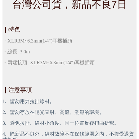
台灣公司貨，新品不良7日
｜
特色
・XLR3M~6.3mm(1/4")耳機插頭
・線長: 3.0m
・兩端接頭: XLR3M~6.3mm(1/4")耳機插頭
｜
注意事項
1.
 請勿用力拉扯線材。
2.
 請勿存放在陽光直射、高溫、潮濕的環境。
3.
 避免拉扯、線材小角度、同一位置反複扭曲折彎。
4.
 除新品不良外，線材故障不在保修範圍之內，不接受退貨