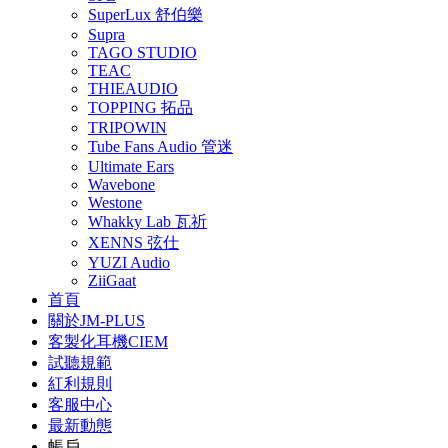
SuperLux 舒伯樂
Supra
TAGO STUDIO
TEAC
THIEAUDIO
TOPPING 拓品
TRIPOWIN
Tube Fans Audio 管迷
Ultimate Ears
Wavebone
Westone
Whakky Lab 瓦祈
XENNS 弦仕
YUZI Audio
ZiiGaat
首頁
關於JM-PLUS
客製化耳機CIEM
試聽規範
紅利規則
客服中心
最新動態
帳戶