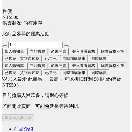
售價
NT$500
供貨狀況:
尚有庫存
此商品參與的優惠活動
加入購物車
立即購買
尚未開賣
登入查看資格
購買資格不符
已售完，貨到通知我
已售完
同時加購物車
同時購買
加入購物車
立即購買
尚未開賣
登入查看資格
購買資格不符
已售完，貨到通知我
已售完
同時加購物車
同時購買
加入最愛
此商品 「 最高 」可以折抵紅利
50
點 (約等於
NT$50
)
目前搶購人潮眾多，請耐心等候
若離開此頁面，可能會延長等待時間。
重新進入商品頁
商品介紹