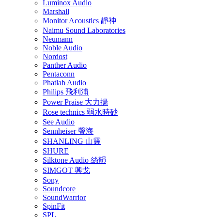
Luminox Audio
Marshall
Monitor Acoustics 靜神
Naimu Sound Laboratories
Neumann
Noble Audio
Nordost
Panther Audio
Pentaconn
Phatlab Audio
Philips 飛利浦
Power Praise 大力揚
Rose technics 弱水時砂
See Audio
Sennheiser 聲海
SHANLING 山靈
SHURE
Silktone Audio 絲韻
SIMGOT 興戈
Sony
Soundcore
SoundWarrior
SpinFit
SPL