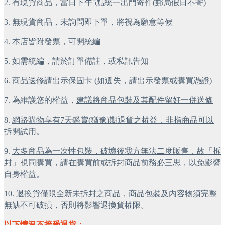
2. 有現貨商品，當日下午5點統一出門寄件(郵局假日不寄)
3. 無現貨商品，未詢問即下單，將視為願意等候
4. 本店皆附發票，可開統編
5. 如需統編，請於訂單備註，或私訊告知
6. 商品送修請
出示保固卡 (如遺失，請出示發票或購買憑證)
7. 為維護您的權益，
建議將商品包裝及其配件留好一併送修
8. 
網路購物享有7天鑑賞(猶豫)期退貨之權益，非指商品可以
拆開試用。
9. 
大多商品為一次性包裝，破壞後我方無法二度販售，故「拆
封」視同購買，請在購買前或拆封商品前務必三思
，以免影響
自身權益。
10. 
退換貨僅限全新未拆封之商品
，商品包裝及內容物須完整
無缺不可破損，否則將影響退換貨權限。
以下情況不接受退貨：