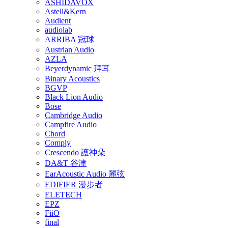
ASHIDAVOX
Astell&Kern
Audient
audiolab
ARRIBA 冠球
Austrian Audio
AZLA
Beyerdynamic 拜耳
Binary Acoustics
BGVP
Black Lion Audio
Bose
Cambridge Audio
Campfire Audio
Chord
Comply
Crescendo 護神朵
DA&T 谷津
EarAcoustic Audio 麗弦
EDIFIER 漫步者
ELETECH
EPZ
FiiO
final