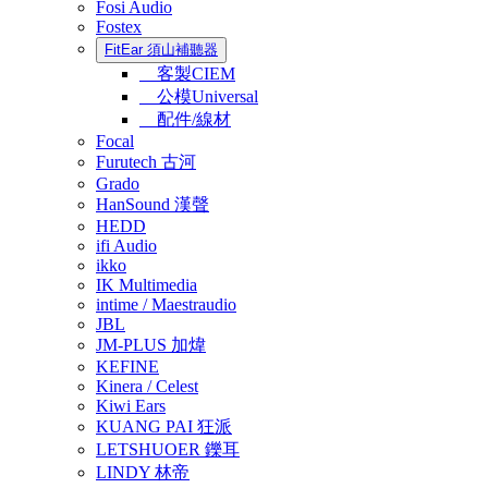
Fosi Audio
Fostex
FitEar 須山補聽器
客製CIEM
公模Universal
配件/線材
Focal
Furutech 古河
Grado
HanSound 漢聲
HEDD
ifi Audio
ikko
IK Multimedia
intime / Maestraudio
JBL
JM-PLUS 加煒
KEFINE
Kinera / Celest
Kiwi Ears
KUANG PAI 狂派
LETSHUOER 鑠耳
LINDY 林帝