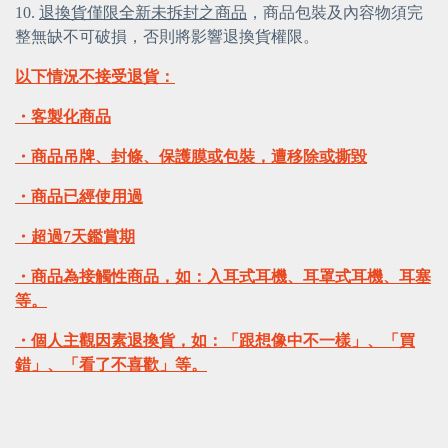
10.
退換貨僅限全新未拆封之商品
，商品包裝及內容物須完
整無缺不可破損，否則將影響退換貨權限。
以下情況不接受退貨：
・客製化商品
・商品吊牌、封條、保護膜或包裝，遭移除或撕毀
・商品已經使用過
・超過7天鑑賞期
・商品為接觸性商品，如：入耳式耳機、耳罩式耳機、耳塞
等。
・個人主觀因素退換貨，如：「跟想像中不一樣」、「買
錯」、「看了不喜歡」等。