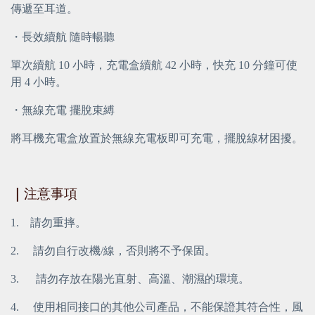
傳遞至耳道。
・長效續航 隨時暢聽
單次續航 10 小時，充電盒續航 42 小時，快充 10 分鐘可使
用 4 小時。
・無線充電 擺脫束縛
將耳機充電盒放置於無線充電板即可充電，擺脫線材困擾。
｜
注意事項
1.
請勿重摔。
2.
 請勿自行改機/線，否則將不予保固。
3.
請勿存放在陽光直射、高溫、潮濕的環境。
4.
 使用相同接口的其他公司產品，不能保證其符合性，風