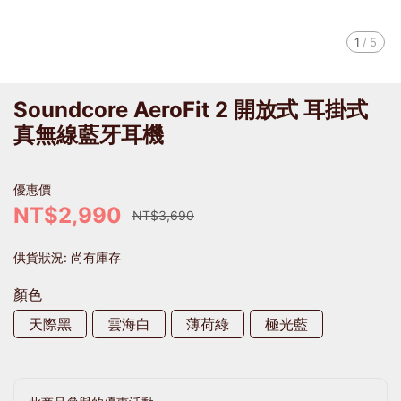
1
/
5
Soundcore AeroFit 2 開放式 耳掛式
真無線藍牙耳機
優惠價
NT$2,990
NT$3,690
供貨狀況:
尚有庫存
顏色
天際黑
雲海白
薄荷綠
極光藍