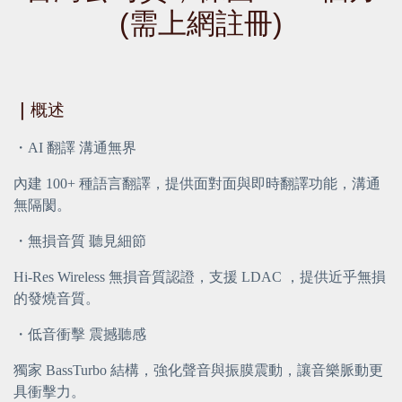
(需上網註冊)
｜
概述
・AI 翻譯 溝通無界
內建 100+ 種語言翻譯，提供面對面與即時翻譯功能，溝通
無隔閡。
・無損音質 聽見細節
Hi-Res Wireless 無損音質認證，支援 LDAC ，提供近乎無損
的發燒音質。
・低音衝擊 震撼聽感
獨家 BassTurbo 結構，強化聲音與振膜震動，讓音樂脈動更
具衝擊力。