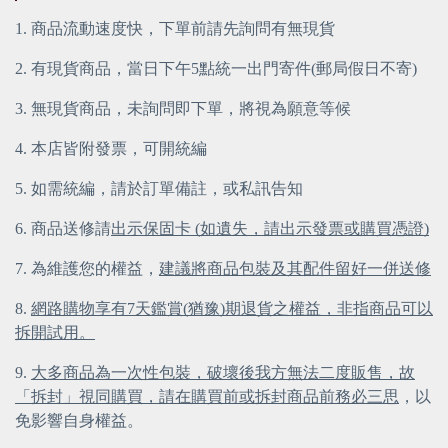
1. 商品流動速度快，下單前請先詢問有無現貨
2. 有現貨商品，當日下午5點統一出門寄件(郵局假日不寄)
3. 無現貨商品，未詢問即下單，將視為願意等候
4. 本店皆附發票，可開統編
5. 如需統編，請於訂單備註，或私訊告知
6. 商品送修請
出示保固卡 (如遺失，請出示發票或購買憑證)
7. 為維護您的權益，
建議將商品包裝及其配件留好一併送修
8.
網路購物享有7天鑑賞(猶豫)期退貨之權益，非指商品可以
拆開試用。
9.
大多商品為一次性包裝，破壞後我方無法二度販售，故
「拆封」視同購買，請在購買前或拆封商品前務必三思
，以
免影響自身權益。