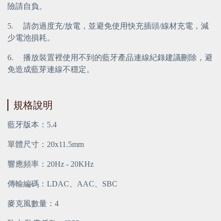
險請自負。
5.
 請勿過度充/放電，並避免使用快充插頭/線材充電，減
少電池損耗。
6.
 播放裝置裡使用不到的藍牙產品連線紀錄建議刪除，避
免造成藍芽連線不穩定。
規格說明
藍牙版本：5.4
單體尺寸：20x11.5mm
響應頻率：20Hz - 20KHz
傳輸編碼：LDAC、AAC、SBC
麥克風數量：4