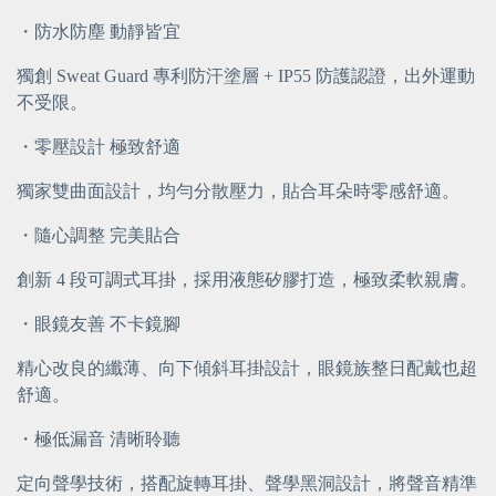
・防水防塵 動靜皆宜
獨創 Sweat Guard 專利防汗塗層 + IP55 防護認證，出外運動
不受限。
・零壓設計 極致舒適
獨家雙曲面設計，均勻分散壓力，貼合耳朵時零感舒適。
・隨心調整 完美貼合
創新 4 段可調式耳掛，採用液態矽膠打造，極致柔軟親膚。
・眼鏡友善 不卡鏡腳
精心改良的纖薄、向下傾斜耳掛設計，眼鏡族整日配戴也超
舒適。
・極低漏音 清晰聆聽
定向聲學技術，搭配旋轉耳掛、聲學黑洞設計，將聲音精準