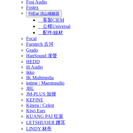
Fosi Audio
Fostex
FitEar 須山補聽器
客製CIEM
公模Universal
配件/線材
Focal
Furutech 古河
Grado
HanSound 漢聲
HEDD
ifi Audio
ikko
IK Multimedia
intime / Maestraudio
JBL
JM-PLUS 加煒
KEFINE
Kinera / Celest
Kiwi Ears
KUANG PAI 狂派
LETSHUOER 鑠耳
LINDY 林帝