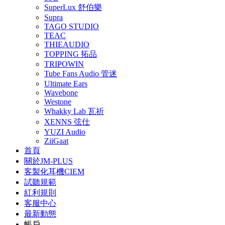
SuperLux 舒伯樂
Supra
TAGO STUDIO
TEAC
THIEAUDIO
TOPPING 拓品
TRIPOWIN
Tube Fans Audio 管迷
Ultimate Ears
Wavebone
Westone
Whakky Lab 瓦祈
XENNS 弦仕
YUZI Audio
ZiiGaat
首頁
關於JM-PLUS
客製化耳機CIEM
試聽規範
紅利規則
客服中心
最新動態
帳戶