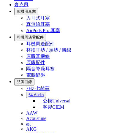
麥克風
耳機用耳塞
入耳式耳塞
真無線耳塞
AirPods Pro 耳塞
耳機周邊零配件
耳機周邊配件
替換耳墊 / 頭墊 / 海綿
原廠耳機線
原廠配件
隔音降噪耳塞
電腦鍵盤
品牌目錄
7Hz 七赫茲
64 Audio
公模Universal
客製CIEM
AAW
Acoustune
ag
AKG