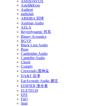
ASHIDAVOX
Astell&Kern
Audient
audiolab
ARRIBA 冠球
Austrian Audio
AZLA
Beyerdynamic 拜耳
Binary Acoustics
BGVP
Black Lion Audio
Bose
Cambridge Audio
Campfire Audio
Chord
Comply
Crescendo 護神朵
DA&T 谷津
EarAcoustic Audio 麗弦
EDIFIER 漫步者
ELETECH
EPZ
FiiO
final