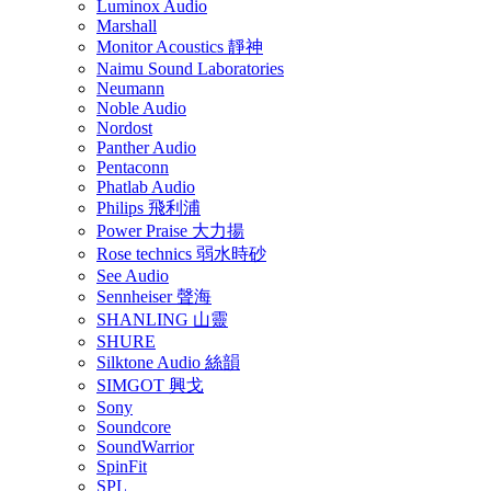
Luminox Audio
Marshall
Monitor Acoustics 靜神
Naimu Sound Laboratories
Neumann
Noble Audio
Nordost
Panther Audio
Pentaconn
Phatlab Audio
Philips 飛利浦
Power Praise 大力揚
Rose technics 弱水時砂
See Audio
Sennheiser 聲海
SHANLING 山靈
SHURE
Silktone Audio 絲韻
SIMGOT 興戈
Sony
Soundcore
SoundWarrior
SpinFit
SPL