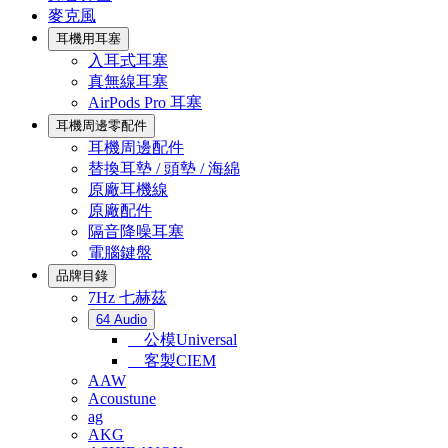
麥克風
耳機用耳塞
入耳式耳塞
真無線耳塞
AirPods Pro 耳塞
耳機周邊零配件
耳機周邊配件
替換耳墊 / 頭墊 / 海綿
原廠耳機線
原廠配件
隔音降噪耳塞
電腦鍵盤
品牌目錄
7Hz 七赫茲
64 Audio
公模Universal
客製CIEM
AAW
Acoustune
ag
AKG