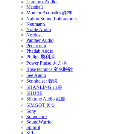
Luminox Audio
Marshall
Monitor Acoustics 靜神
Naimu Sound Laboratories
Neumann
Noble Audio
Nordost
Panther Audio
Pentaconn
Phatlab Audio
Philips 飛利浦
Power Praise 大力揚
Rose technics 弱水時砂
See Audio
Sennheiser 聲海
SHANLING 山靈
SHURE
Silktone Audio 絲韻
SIMGOT 興戈
Sony
Soundcore
SoundWarrior
SpinFit
SPL