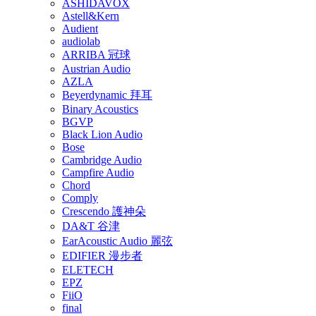
ASHIDAVOX
Astell&Kern
Audient
audiolab
ARRIBA 冠球
Austrian Audio
AZLA
Beyerdynamic 拜耳
Binary Acoustics
BGVP
Black Lion Audio
Bose
Cambridge Audio
Campfire Audio
Chord
Comply
Crescendo 護神朵
DA&T 谷津
EarAcoustic Audio 麗弦
EDIFIER 漫步者
ELETECH
EPZ
FiiO
final