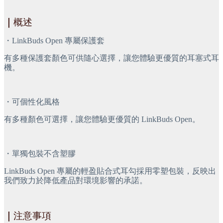
｜
概述
・LinkBuds Open 專屬保護套
有多種保護套顏色可供隨心選擇，讓您體驗更優質的耳塞式耳
機。
・可個性化風格
有多種顏色可選擇，讓您體驗更優質的 LinkBuds Open。
・單獨包裝不含塑膠
LinkBuds Open 專屬的輕盈貼合式耳勾採用零塑包裝，反映出
我們致力於降低產品對環境影響的承諾。
｜
注意事項