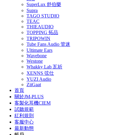
SuperLux 舒伯樂
Supra
TAGO STUDIO
TEAC
THIEAUDIO
TOPPING 拓品
TRIPOWIN
Tube Fans Audio 管迷
Ultimate Ears
Wavebone
Westone
Whakky Lab 瓦祈
XENNS 弦仕
YUZI Audio
ZiiGaat
首頁
關於JM-PLUS
客製化耳機CIEM
試聽規範
紅利規則
客服中心
最新動態
帳戶