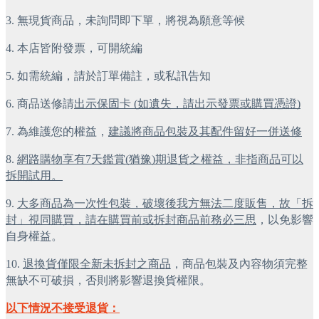
3. 無現貨商品，未詢問即下單，將視為願意等候
4. 本店皆附發票，可開統編
5. 如需統編，請於訂單備註，或私訊告知
6. 商品送修請
出示保固卡 (如遺失，請出示發票或購買憑證)
7. 為維護您的權益，
建議將商品包裝及其配件留好一併送修
8. 
網路購物享有7天鑑賞(猶豫)期退貨之權益，非指商品可以
拆開試用。
9. 
大多商品為一次性包裝，破壞後我方無法二度販售，故「拆
封」視同購買，請在購買前或拆封商品前務必三思
，以免影響
自身權益。
10. 
退換貨僅限全新未拆封之商品
，商品包裝及內容物須完整
無缺不可破損，否則將影響退換貨權限。
以下情況不接受退貨：