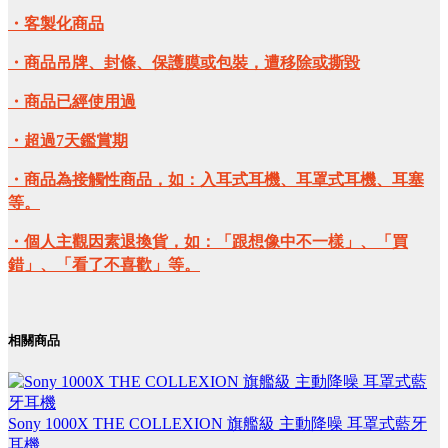
・客製化商品
・商品吊牌、封條、保護膜或包裝，遭移除或撕毀
・商品已經使用過
・超過7天鑑賞期
・商品為接觸性商品，如：入耳式耳機、耳罩式耳機、耳塞
等。
・個人主觀因素退換貨，如：「跟想像中不一樣」、「買
錯」、「看了不喜歡」等。
相關商品
Sony 1000X THE COLLEXION 旗艦級 主動降噪 耳罩式藍牙
耳機