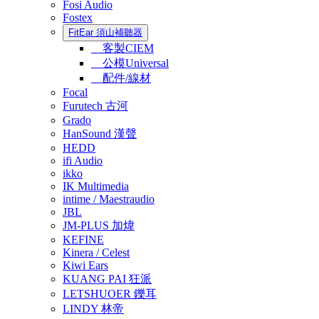
Fosi Audio
Fostex
FitEar 須山補聽器
客製CIEM
公模Universal
配件/線材
Focal
Furutech 古河
Grado
HanSound 漢聲
HEDD
ifi Audio
ikko
IK Multimedia
intime / Maestraudio
JBL
JM-PLUS 加煒
KEFINE
Kinera / Celest
Kiwi Ears
KUANG PAI 狂派
LETSHUOER 鑠耳
LINDY 林帝