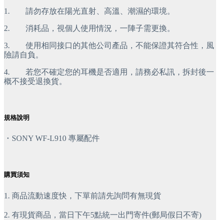
1.        請勿存放在陽光直射、高溫、潮濕的環境。
2.        消耗品，視個人使用情況，一陣子需更換。
3.        使用相同接口的其他公司產品，不能保證其符合性，風
險請自負。
4.        若您不確定您的耳機是否適用，請務必私訊，拆封後一
概不接受退換貨。
規格說明
・SONY WF-L910 專屬配件
購買須知
1. 商品流動速度快，下單前請先詢問有無現貨
2. 有現貨商品，當日下午5點統一出門寄件(郵局假日不寄)