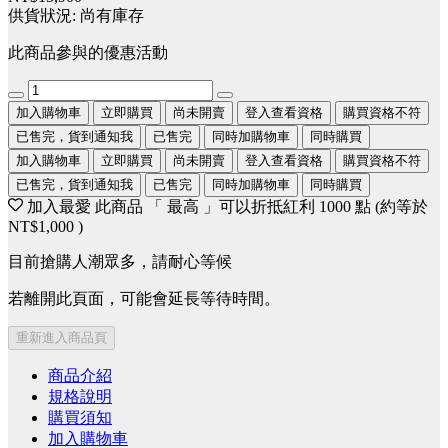
供貨狀況:
尚有庫存
此商品參與的優惠活動
加入購物車
立即購買
尚未開賣
登入查看資格
購買資格不符
已售完，貨到通知我
已售完
同時加購物車
同時購買
加入購物車
立即購買
尚未開賣
登入查看資格
購買資格不符
已售完，貨到通知我
已售完
同時加購物車
同時購買
加入最愛
此商品 「 最高 」可以折抵紅利
1000
點 (約等於
NT$1,000
)
目前搶購人潮眾多，請耐心等候
若離開此頁面，可能會延長等待時間。
重新進入商品頁
商品介紹
規格說明
購買須知
加入購物車