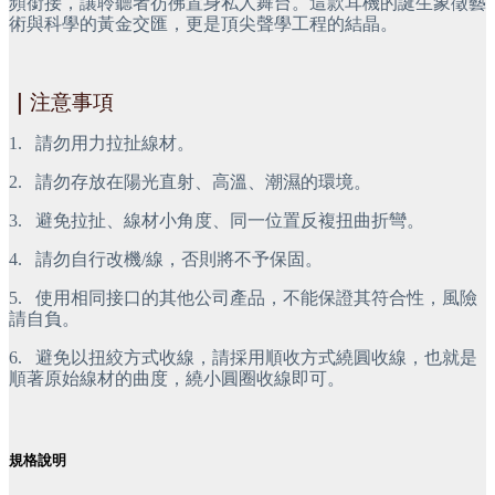
頻銜接，讓聆聽者彷彿置身私人舞台。這款耳機的誕生象徵藝
術與科學的黃金交匯，更是頂尖聲學工程的結晶。
｜
注意事項
1.
 請勿用力拉扯線材。
2.
 請勿存放在陽光直射、高溫、潮濕的環境。
3.
 避免拉扯、線材小角度、同一位置反複扭曲折彎。
4.
 請勿自行改機/線，否則將不予保固。
5.
 使用相同接口的其他公司產品，不能保證其符合性，風險
請自負。
6.
 避免以扭絞方式收線，請採用順收方式繞圓收線，也就是
順著原始線材的曲度，繞小圓圈收線即可。
規格說明