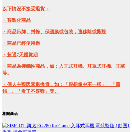
以下情況不接受退貨：
・客製化商品
・商品吊牌、封條、保護膜或包裝，遭移除或撕毀
・商品已經使用過
・超過7天鑑賞期
・商品為接觸性商品，如：入耳式耳機、耳罩式耳機、耳塞
等。
・個人主觀因素退換貨，如：「跟想像中不一樣」、「買
錯」、「看了不喜歡」等。
相關商品