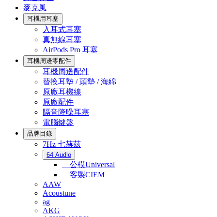
麥克風
耳機用耳塞
入耳式耳塞
真無線耳塞
AirPods Pro 耳塞
耳機周邊零配件
耳機周邊配件
替換耳墊 / 頭墊 / 海綿
原廠耳機線
原廠配件
隔音降噪耳塞
電腦鍵盤
品牌目錄
7Hz 七赫茲
64 Audio
公模Universal
客製CIEM
AAW
Acoustune
ag
AKG