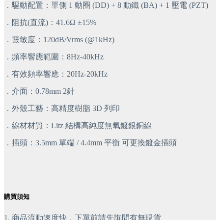
．驅動配置：單側 1 動圈 (DD) + 8 動鐵 (BA) + 1 壓電 (PZT)
．阻抗(直流)：41.6Ω ±15%
．靈敏度：120dB/Vrms (@1kHz)
．頻率響應範圍：8Hz-40kHz
．有效頻率響應：20Hz-20kHz
．介面：0.78mm 2針
．外殼工藝：高精度樹脂 3D 列印
．線材材質：Litz 結構高純度無氧鍍銀銅線
．插頭：3.5mm 單端 / 4.4mm 平衡 可更換鍍金插頭
購買須知
1. 商品流動速度快，下單前請先詢問有無現貨