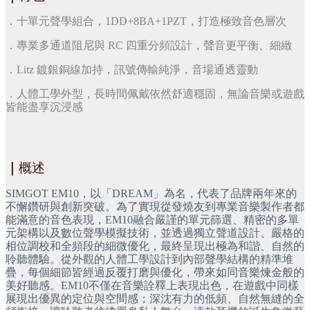
．十單元聲學組合，1DD+8BA+1PZT，打造極致音色層次
．專業多通道阻尼與 RC 四重分頻設計，聲音更平衡、細緻
．Litz 鍍銀銅線加持，訊號傳輸純淨，音場通透靈動
．人體工學外型，長時間佩戴依然舒適穩固，無論音樂或遊戲
皆能盡享沉浸感
｜
概述
SIMGOT EM10，以「DREAM」為名，代表了品牌兩年來的
不懈鑽研與創新突破。為了實現從發燒友到專業音樂製作者都
能滿意的音色表現，EM10融合嚴謹的單元篩選、精密的多單
元架構以及數位聲學模擬技術，並透過獨立聲道設計、嚴格的
相位調校和全頻段的細微優化，最終呈現出極為和諧、自然的
聆聽體驗。從外觀的人體工學設計到內部聲學結構的精準堆
疊，每個細節皆經過反覆打磨與優化，帶來如同音樂煉金般的
美好聽感。EM10不僅在音樂詮釋上表現出色，在遊戲中同樣
展現出優異的定位與空間感；深沈有力的低頻、自然無縫的全