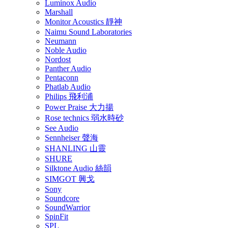
Luminox Audio
Marshall
Monitor Acoustics 靜神
Naimu Sound Laboratories
Neumann
Noble Audio
Nordost
Panther Audio
Pentaconn
Phatlab Audio
Philips 飛利浦
Power Praise 大力揚
Rose technics 弱水時砂
See Audio
Sennheiser 聲海
SHANLING 山靈
SHURE
Silktone Audio 絲韻
SIMGOT 興戈
Sony
Soundcore
SoundWarrior
SpinFit
SPL