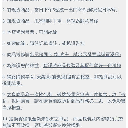
2. 有現貨商品，當日下午5點統一出門寄件(郵局假日不寄)
3. 無現貨商品，未詢問即下單，將視為願意等候
4. 本店皆附發票，可開統編
5. 如需統編，請於訂單備註，或私訊告知
6. 商品送修請
出示保固卡 (如遺失，請出示發票或購買憑證)
7. 為維護您的權益，
建議將商品包裝及其配件留好一併送修
8. 
網路購物享有7天鑑賞(猶豫)期退貨之權益，非指商品可以
拆開試用。
9. 
大多商品為一次性包裝，破壞後我方無法二度販售，故「拆
封」視同購買，請在購買前或拆封商品前務必三思
，以免影響
自身權益。
10. 
退換貨僅限全新未拆封之商品
，商品包裝及內容物須完整
無缺不可破損，否則將影響退換貨權限。