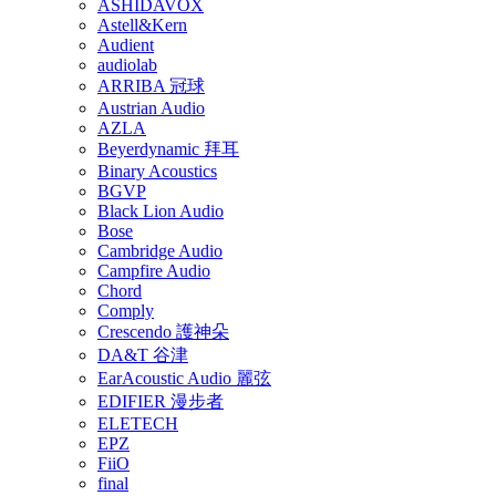
ASHIDAVOX
Astell&Kern
Audient
audiolab
ARRIBA 冠球
Austrian Audio
AZLA
Beyerdynamic 拜耳
Binary Acoustics
BGVP
Black Lion Audio
Bose
Cambridge Audio
Campfire Audio
Chord
Comply
Crescendo 護神朵
DA&T 谷津
EarAcoustic Audio 麗弦
EDIFIER 漫步者
ELETECH
EPZ
FiiO
final