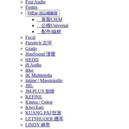
Fosi Audio
Fostex
FitEar 須山補聽器
客製CIEM
公模Universal
配件/線材
Focal
Furutech 古河
Grado
HanSound 漢聲
HEDD
ifi Audio
ikko
IK Multimedia
intime / Maestraudio
JBL
JM-PLUS 加煒
KEFINE
Kinera / Celest
Kiwi Ears
KUANG PAI 狂派
LETSHUOER 鑠耳
LINDY 林帝