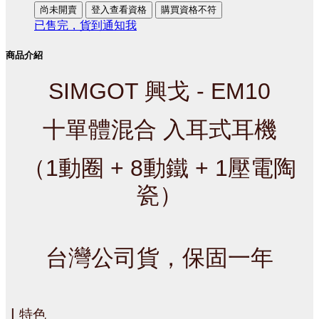
尚未開賣
登入查看資格
購買資格不符
已售完，貨到通知我
商品介紹
SIMGOT 興戈 - EM10
十單體混合 入耳式耳機
（1動圈 + 8動鐵 + 1壓電陶
瓷）
台灣公司貨，保固一年
｜
特色