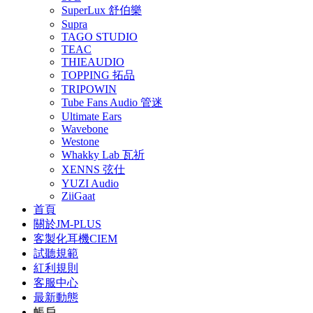
SuperLux 舒伯樂
Supra
TAGO STUDIO
TEAC
THIEAUDIO
TOPPING 拓品
TRIPOWIN
Tube Fans Audio 管迷
Ultimate Ears
Wavebone
Westone
Whakky Lab 瓦祈
XENNS 弦仕
YUZI Audio
ZiiGaat
首頁
關於JM-PLUS
客製化耳機CIEM
試聽規範
紅利規則
客服中心
最新動態
帳戶