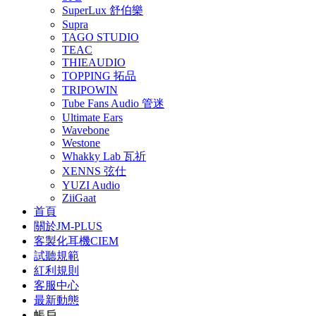
SuperLux 舒伯樂
Supra
TAGO STUDIO
TEAC
THIEAUDIO
TOPPING 拓品
TRIPOWIN
Tube Fans Audio 管迷
Ultimate Ears
Wavebone
Westone
Whakky Lab 瓦祈
XENNS 弦仕
YUZI Audio
ZiiGaat
首頁
關於JM-PLUS
客製化耳機CIEM
試聽規範
紅利規則
客服中心
最新動態
帳戶