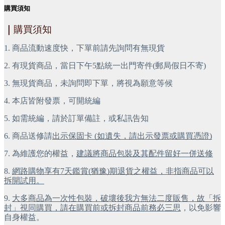
購買須知
｜
購買須知
1.
商品流動速度快，下單前請先詢問有無現貨
2.
有現貨商品，當日下午5點統一出門寄件(郵局假日不寄)
3.
無現貨商品，未詢問即下單，將視為願意等候
4.
本店皆附發票，可開統編
5.
如需統編，請於訂單備註，或私訊告知
6.
商品送修請
出示保固卡 (如遺失，請出示發票或購買憑證)
7.
為維護您的權益，
建議將商品包裝及其配件留好一併送修
8.
網路購物享有7天鑑賞(猶豫)期退貨之權益，非指商品可以
拆開試用。
9.
大多商品為一次性包裝，破壞後我方無法二度販售，故「拆
封」視同購買，請在購買前或拆封商品前務必三思
，以免影響
自身權益。