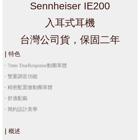
Sennheiser IE200
入耳式耳機
台灣公司貨，保固二年
｜
特色
・7mm TrueResponse動圈單體
・雙重調音功能
・精密配置微動圈單體
・舒適配戴
・簡約設計美學
｜
概述