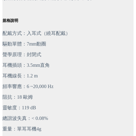
規格說明
配戴方式：入耳式（繞耳配戴）
驅動單體：7mm動圈
聲學原理：封閉式
耳機插頭：3.5mm直角
耳機線長：1.2 m
頻率響應：6 ~20,000 Hz
阻抗：18 歐姆
靈敏度：119 dB
總諧波失真：< 0.08%
重量：單耳耳機4g