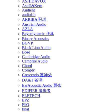
ASHIDAVOX
Astell&Kern
Audient
audiolab
ARRIBA 冠球
Austrian Audio
AZLA
Beyerdynamic 拜耳
Binary Acoustics
BGVP
Black Lion Audio
Bose
Cambridge Audio
Campfire Audio
Chord
Comply
Crescendo 護神朵
DA&T 谷津
EarAcoustic Audio 麗弦
EDIFIER 漫步者
ELETECH
EPZ
FiiO
final