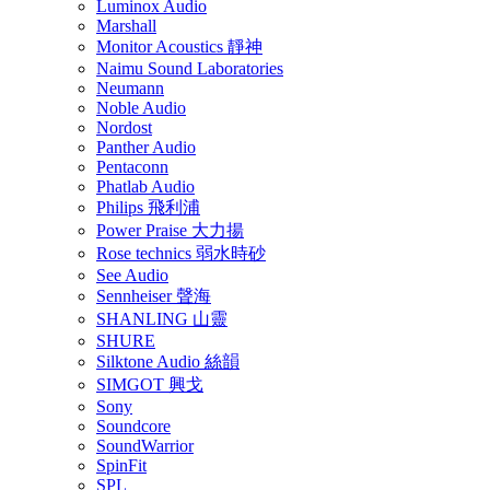
Luminox Audio
Marshall
Monitor Acoustics 靜神
Naimu Sound Laboratories
Neumann
Noble Audio
Nordost
Panther Audio
Pentaconn
Phatlab Audio
Philips 飛利浦
Power Praise 大力揚
Rose technics 弱水時砂
See Audio
Sennheiser 聲海
SHANLING 山靈
SHURE
Silktone Audio 絲韻
SIMGOT 興戈
Sony
Soundcore
SoundWarrior
SpinFit
SPL