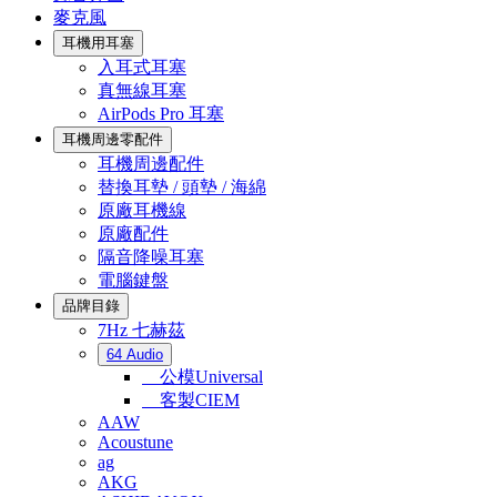
麥克風
耳機用耳塞
入耳式耳塞
真無線耳塞
AirPods Pro 耳塞
耳機周邊零配件
耳機周邊配件
替換耳墊 / 頭墊 / 海綿
原廠耳機線
原廠配件
隔音降噪耳塞
電腦鍵盤
品牌目錄
7Hz 七赫茲
64 Audio
公模Universal
客製CIEM
AAW
Acoustune
ag
AKG