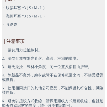
・矽膠耳塞 *3 ( S / M / L )
・海綿耳塞 *3 ( S / M / L )
・收納袋
｜
注意事項
1.
請勿用力拉扯線材。
2.
請勿存放在陽光直射、高溫、潮濕的環境。
3.
避免拉扯、線材小角度、同一位置反複扭曲折彎。
4.
除新品不良外，線材故障不在保修範圍之內，不接受退貨
或換貨。
5.
使用相同接口的其他公司產品，不能保證其符合性，風險
請自負。
6.
避免以扭絞方式收線，請採用順收方式繞圓收線，也就是
順著原始線材的曲度，繞小圓圈收線即可。