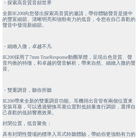
・探索高音質音頻世界
全新IE200向您發出探索高音質的邀請，帶你體驗聲音是接中
的豐富細節、清晰明亮和強勁有力的低音，令您在自己喜歡的
聲音中發現新細節。
・細緻入微，卓越不凡
IE200採用了7mm TrueResponse動圈單體，呈現出色音質、聲
音均衡的特徵，和卓越的聲音解析，帶來自然、細緻入微的聲
音。
・雙重調音，聽你所聽
IE200帶來全新的雙重調音功能。耳機得出音管有兩個位置來
安裝耳塞，可以透過變換耳塞位置對低頻量進行調節，選擇自
己喜歡的低頻響應效果。
封閉位置，低音聚焦：
具有封閉性聲場的標準入耳式聆聽體驗，帶給你更強勁有力的