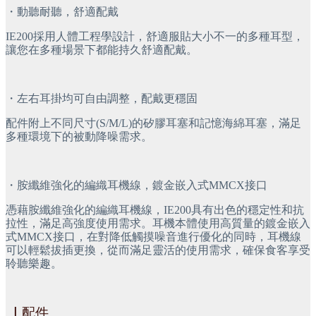
・動聽耐聽，舒適配戴
IE200採用人體工程學設計，舒適服貼大小不一的多種耳型，
讓您在多種場景下都能持久舒適配戴。
・左右耳掛均可自由調整，配戴更穩固
配件附上不同尺寸(S/M/L)的矽膠耳塞和記憶海綿耳塞，滿足
多種環境下的被動降噪需求。
・胺纖維強化的編織耳機線，鍍金嵌入式MMCX接口
憑藉胺纖維強化的編織耳機線，IE200具有出色的穩定性和抗
拉性，滿足高強度使用需求。耳機本體使用高質量的鍍金嵌入
式MMCX接口，在對降低觸摸噪音進行優化的同時，耳機線
可以輕鬆拔插更換，從而滿足靈活的使用需求，確保食客享受
聆聽樂趣。
｜
配件