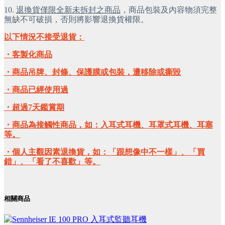
10.
退換貨僅限全新未拆封之商品
，商品包裝及內容物須完整
無缺不可破損，否則將影響退換貨權限。
以下情況不接受退貨：
・客製化商品
・商品吊牌、封條、保護膜或包裝，遭移除或撕毀
・商品已經使用過
・超過7天鑑賞期
・商品為接觸性商品，如：入耳式耳機、耳罩式耳機、耳塞
等。
・個人主觀因素退換貨，如：「跟想像中不一樣」、「買
錯」、「看了不喜歡」等。
相關商品