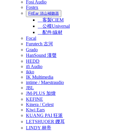
Fosi Audio
Fostex
FitEar 須山補聽器
客製CIEM
公模Universal
配件/線材
Focal
Furutech 古河
Grado
HanSound 漢聲
HEDD
ifi Audio
ikko
IK Multimedia
intime / Maestraudio
JBL
JM-PLUS 加煒
KEFINE
Kinera / Celest
Kiwi Ears
KUANG PAI 狂派
LETSHUOER 鑠耳
LINDY 林帝