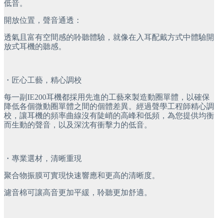
低音。
開放位置，聲音通透：
透氣且富有空間感的聆聽體驗，就像在入耳配戴方式中體驗開
放式耳機的聽感。
・匠心工藝，精心調校
每一副IE200耳機都採用先進的工藝來製造動圈單體，以確保
降低各個微動圈單體之間的個體差異。經過聲學工程師精心調
校，讓耳機的頻率曲線沒有陡峭的高峰和低頻，為您提供均衡
而生動的聲音，以及深沈有衝擊力的低音。
・專業選材，清晰重現
聚合物振膜可實現快速響應和更高的清晰度。
濾音棉可讓高音更加平緩，聆聽更加舒適。