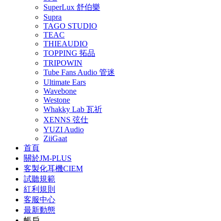
SuperLux 舒伯樂
Supra
TAGO STUDIO
TEAC
THIEAUDIO
TOPPING 拓品
TRIPOWIN
Tube Fans Audio 管迷
Ultimate Ears
Wavebone
Westone
Whakky Lab 瓦祈
XENNS 弦仕
YUZI Audio
ZiiGaat
首頁
關於JM-PLUS
客製化耳機CIEM
試聽規範
紅利規則
客服中心
最新動態
帳戶