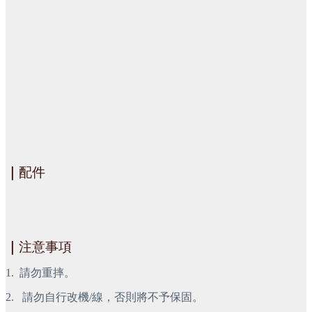
｜
配件
｜
注意事項
1.
請勿重摔。
2.
 請勿自行改機/線，否則將不予保固。