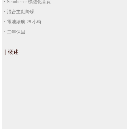
・Sennheiser 標誌化音質
・混合主動降噪
・電池續航 28 小時
・二年保固
｜
概述