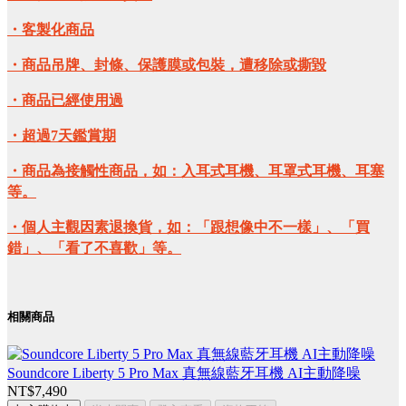
・客製化商品
・商品吊牌、封條、保護膜或包裝，遭移除或撕毀
・商品已經使用過
・超過7天鑑賞期
・商品為接觸性商品，如：入耳式耳機、耳罩式耳機、耳塞
等。
・個人主觀因素退換貨，如：「跟想像中不一樣」、「買
錯」、「看了不喜歡」等。
相關商品
Soundcore Liberty 5 Pro Max 真無線藍牙耳機 AI主動降噪
NT$7,490