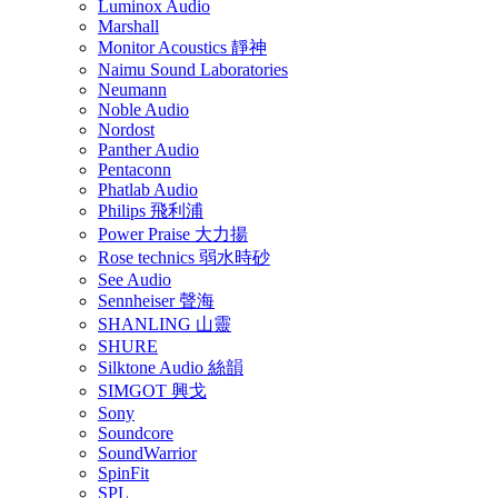
Luminox Audio
Marshall
Monitor Acoustics 靜神
Naimu Sound Laboratories
Neumann
Noble Audio
Nordost
Panther Audio
Pentaconn
Phatlab Audio
Philips 飛利浦
Power Praise 大力揚
Rose technics 弱水時砂
See Audio
Sennheiser 聲海
SHANLING 山靈
SHURE
Silktone Audio 絲韻
SIMGOT 興戈
Sony
Soundcore
SoundWarrior
SpinFit
SPL