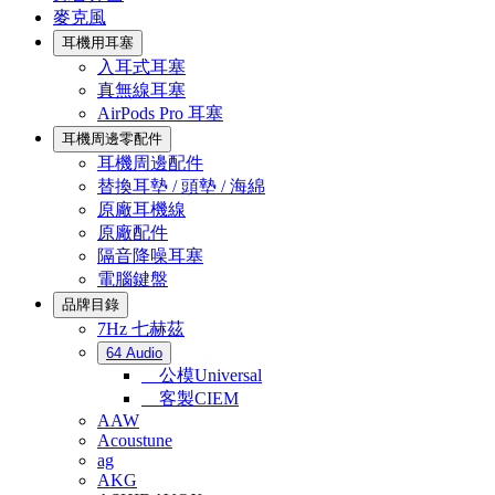
麥克風
耳機用耳塞
入耳式耳塞
真無線耳塞
AirPods Pro 耳塞
耳機周邊零配件
耳機周邊配件
替換耳墊 / 頭墊 / 海綿
原廠耳機線
原廠配件
隔音降噪耳塞
電腦鍵盤
品牌目錄
7Hz 七赫茲
64 Audio
公模Universal
客製CIEM
AAW
Acoustune
ag
AKG