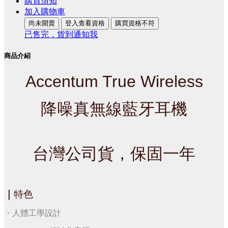
購買須知
加入購物車
尚未開賣
登入查看資格
購買資格不符
已售完，貨到通知我
商品介紹
Accentum True Wireless
降噪真無線藍牙耳機
台灣公司貨，保固一年
｜
特色
・人體工學設計