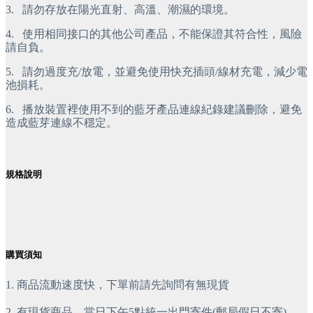
3.
請勿存放在陽光直射、高溫、潮濕的環境。
4.
 使用相同接口的其他公司產品，不能保證其符合性，風險
請自負。
5.
 請勿過度充/放電，並避免使用快充插頭/線材充電，減少電
池損耗。
6.
 播放裝置裡使用不到的藍牙產品連線紀錄建議刪除，避免
造成藍芽連線不穩定。
規格說明
購買須知
1. 商品流動速度快，下單前請先詢問有無現貨
2. 有現貨商品，當日下午5點統一出門寄件(郵局假日不寄)