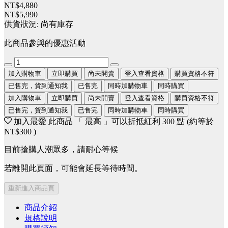
NT$4,880
NT$5,990
供貨狀況:
尚有庫存
此商品參與的優惠活動
加入購物車
立即購買
尚未開賣
登入查看資格
購買資格不符
已售完，貨到通知我
已售完
同時加購物車
同時購買
加入購物車
立即購買
尚未開賣
登入查看資格
購買資格不符
已售完，貨到通知我
已售完
同時加購物車
同時購買
加入最愛
此商品 「 最高 」可以折抵紅利
300
點 (約等於
NT$300
)
目前搶購人潮眾多，請耐心等候
若離開此頁面，可能會延長等待時間。
重新進入商品頁
商品介紹
規格說明