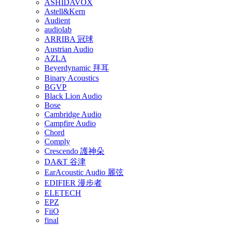
ASHIDAVOX
Astell&Kern
Audient
audiolab
ARRIBA 冠球
Austrian Audio
AZLA
Beyerdynamic 拜耳
Binary Acoustics
BGVP
Black Lion Audio
Bose
Cambridge Audio
Campfire Audio
Chord
Comply
Crescendo 護神朵
DA&T 谷津
EarAcoustic Audio 麗弦
EDIFIER 漫步者
ELETECH
EPZ
FiiO
final