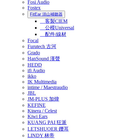
Fosi Audio
Fostex
FitEar 須山補聽器
客製CIEM
公模Universal
配件/線材
Focal
Furutech 古河
Grado
HanSound 漢聲
HEDD
ifi Audio
ikko
IK Multimedia
intime / Maestraudio
JBL
JM-PLUS 加煒
KEFINE
Kinera / Celest
Kiwi Ears
KUANG PAI 狂派
LETSHUOER 鑠耳
LINDY 林帝