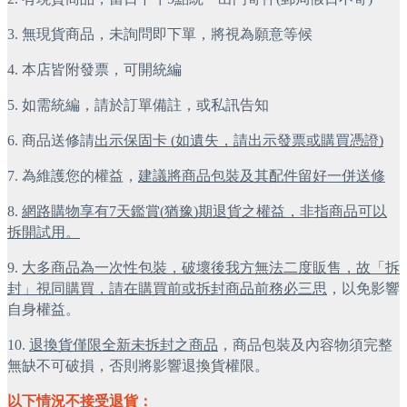
3. 無現貨商品，未詢問即下單，將視為願意等候
4. 本店皆附發票，可開統編
5. 如需統編，請於訂單備註，或私訊告知
6. 商品送修請
出示保固卡 (如遺失，請出示發票或購買憑證)
7. 為維護您的權益，
建議將商品包裝及其配件留好一併送修
8. 
網路購物享有7天鑑賞(猶豫)期退貨之權益，非指商品可以
拆開試用。
9. 
大多商品為一次性包裝，破壞後我方無法二度販售，故「拆
封」視同購買，請在購買前或拆封商品前務必三思
，以免影響
自身權益。
10. 
退換貨僅限全新未拆封之商品
，商品包裝及內容物須完整
無缺不可破損，否則將影響退換貨權限。
以下情況不接受退貨：