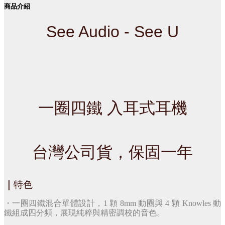
商品介紹
See Audio - See U
一圈四鐵 入耳式耳機
台灣公司貨，保固一年
｜
特色
・
一圈四鐵混合單體設計，1 顆 8mm 動圈與 4 顆 Knowles 動
鐵組成四分頻，展現純粹與精密調校的音色。