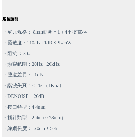
規格說明
・單元規格： 8mm動圈＊1＋4平衡電樞
・靈敏度：110dB ±1dB SPL/mW
・阻抗 ：8 Ω
・頻響範圍：20Hz - 20kHz
・聲道差異：±1dB
・諧波失真：≤ 1% （1Khz）
・DENOISE：26dB
・接口類型：4.4mm
・插針類型：2pin（0.78mm）
・線纜長度：120cm ± 5%