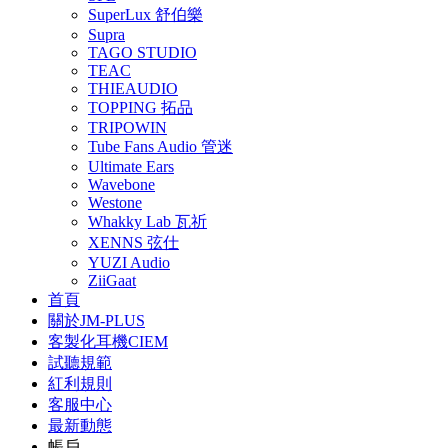
SuperLux 舒伯樂
Supra
TAGO STUDIO
TEAC
THIEAUDIO
TOPPING 拓品
TRIPOWIN
Tube Fans Audio 管迷
Ultimate Ears
Wavebone
Westone
Whakky Lab 瓦祈
XENNS 弦仕
YUZI Audio
ZiiGaat
首頁
關於JM-PLUS
客製化耳機CIEM
試聽規範
紅利規則
客服中心
最新動態
帳戶