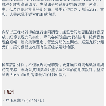
純淨分離與高還原度。專屬四分頻系統經精確調校，使高、
中、低及超低頻能量平衡分布、聲場延伸自然，無論流行、古
典、人聲或電子樂皆能細膩演繹。
內部以三種材質導線進行協同調音，讓聲音質地更貼近錄音原
貌，細節表現尤為突出。專為各頻段設計焊錫結構，確保音色
融合順暢、層次柔和遞進，營造分明的空間感。嚴選九顆分頻
元件，讓每個聲波在應有位置綻放清晰輪廓。
簡潔設計外觀，不僅展現高端聽覺，更兼顧長時間佩戴舒適與
時尚美感，專為音質細膩與外型品味並重的使用者設計，堅持
呈現 See Audio 對聲學藝術的極致追求。
｜
配件
・均衡耳塞 *3 ( S / M / L )