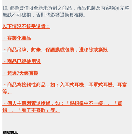
10. 
退換貨僅限全新未拆封之商品
，商品包裝及內容物須完整
無缺不可破損，否則將影響退換貨權限。
以下情況不接受退貨：
・客製化商品
・商品吊牌、封條、保護膜或包裝，遭移除或撕毀
・商品已經使用過
・超過7天鑑賞期
・商品為接觸性商品，如：入耳式耳機、耳罩式耳機、耳塞
等。
・個人主觀因素退換貨，如：「跟想像中不一樣」、「買
錯」、「看了不喜歡」等。
相關商品