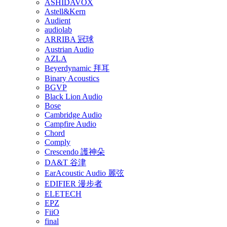
ASHIDAVOX
Astell&Kern
Audient
audiolab
ARRIBA 冠球
Austrian Audio
AZLA
Beyerdynamic 拜耳
Binary Acoustics
BGVP
Black Lion Audio
Bose
Cambridge Audio
Campfire Audio
Chord
Comply
Crescendo 護神朵
DA&T 谷津
EarAcoustic Audio 麗弦
EDIFIER 漫步者
ELETECH
EPZ
FiiO
final