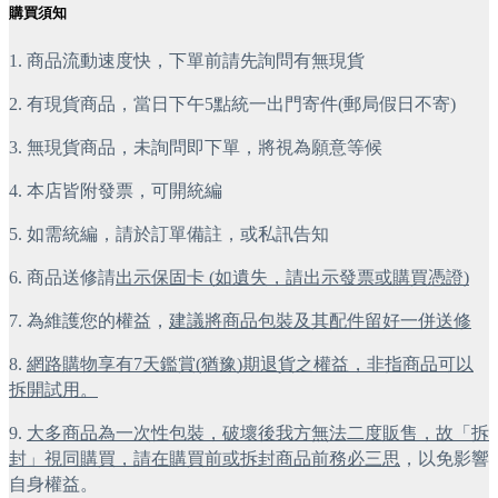
購買須知
1. 商品流動速度快，下單前請先詢問有無現貨
2. 有現貨商品，當日下午5點統一出門寄件(郵局假日不寄)
3. 無現貨商品，未詢問即下單，將視為願意等候
4. 本店皆附發票，可開統編
5. 如需統編，請於訂單備註，或私訊告知
6. 商品送修請
出示保固卡 (如遺失，請出示發票或購買憑證)
7. 為維護您的權益，
建議將商品包裝及其配件留好一併送修
8. 
網路購物享有7天鑑賞(猶豫)期退貨之權益，非指商品可以
拆開試用。
9. 
大多商品為一次性包裝，破壞後我方無法二度販售，故「拆
封」視同購買，請在購買前或拆封商品前務必三思
，以免影響
自身權益。