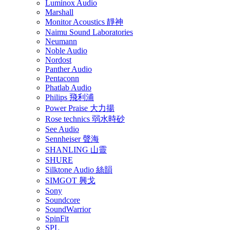
Luminox Audio
Marshall
Monitor Acoustics 靜神
Naimu Sound Laboratories
Neumann
Noble Audio
Nordost
Panther Audio
Pentaconn
Phatlab Audio
Philips 飛利浦
Power Praise 大力揚
Rose technics 弱水時砂
See Audio
Sennheiser 聲海
SHANLING 山靈
SHURE
Silktone Audio 絲韻
SIMGOT 興戈
Sony
Soundcore
SoundWarrior
SpinFit
SPL