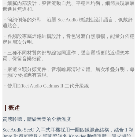
・細膩內部設計，聲音流動自然、平穩且均衡，細節展現層層
遞進且無違和。
・簡約俐落的外型，沿襲 See Audio 標誌性設計語言，佩戴舒
適貼合。
・各頻段專屬焊錫結構設計，音色過渡自然順暢，能量分佈穩
定且層次分明。
・三種不同材質內部導線協同運作，聲音質感更貼近理想本
質，保留音樂細節。
・嚴選 9 顆分頻元件，音場輪廓清晰立體、層次堆疊分明，每
一頻段發揮應有表現。
・使用Effect Audio Cadmus II 二代升級線
｜
概述
質感聆聽，體驗音樂的全新溫度
See Audio SeeU 入耳式耳機採用一圈四鐵混合結構，結合 1 顆 
8mm 動圈單體及 4 顆國際知名 Knowles 動鐵單體，講求頻段