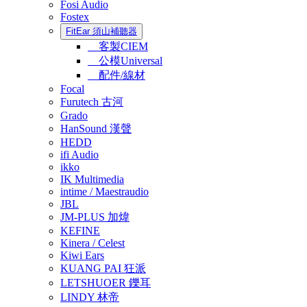
Fosi Audio
Fostex
FitEar 須山補聽器
客製CIEM
公模Universal
配件/線材
Focal
Furutech 古河
Grado
HanSound 漢聲
HEDD
ifi Audio
ikko
IK Multimedia
intime / Maestraudio
JBL
JM-PLUS 加煒
KEFINE
Kinera / Celest
Kiwi Ears
KUANG PAI 狂派
LETSHUOER 鑠耳
LINDY 林帝