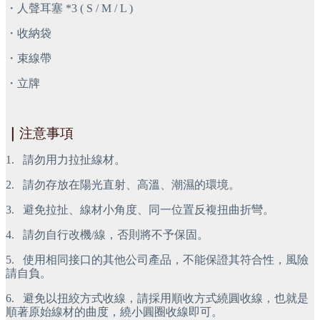
・人聲耳塞 *3 ( S / M / L )
・收納袋
・束線帶
・立牌
｜
注意事項 
1.
 請勿用力拉扯線材。
2.
 請勿存放在陽光直射、高溫、潮濕的環境。
3.
 避免拉扯、線材小角度、同一位置反複扭曲折彎。
4.
 請勿自行改機/線，否則將不予保固。
5.
 使用相同接口的其他公司產品，不能保證其符合性，風險
請自負。
6.
 避免以扭絞方式收線，請採用順收方式繞圓收線，也就是
順著原始線材的曲度，繞小圓圈收線即可。