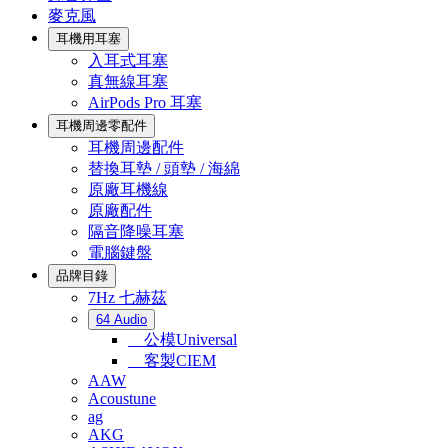
麥克風
耳機用耳塞
入耳式耳塞
真無線耳塞
AirPods Pro 耳塞
耳機周邊零配件
耳機周邊配件
替換耳墊 / 頭墊 / 海綿
原廠耳機線
原廠配件
隔音降噪耳塞
電腦鍵盤
品牌目錄
7Hz 七赫茲
64 Audio
公模Universal
客製CIEM
AAW
Acoustune
ag
AKG