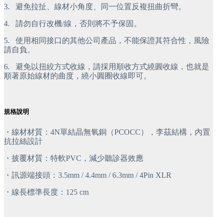
3.
 避免拉扯、線材小角度、同一位置反複扭曲折彎。
4.
 請勿自行改機/線，否則將不予保固。
5.
 使用相同接口的其他公司產品，不能保證其符合性，風險
請自負。
6.
 避免以扭絞方式收線，請採用順收方式繞圓收線，也就是
順著原始線材的曲度，繞小圓圈收線即可。
規格說明
・線材材質：4N單結晶無氧銅（PCOCC），李茲結構，內置
抗拉絲設計
・披覆材質：特軟PVC，減少聽診器效應
・訊源端接頭：3.5mm / 4.4mm / 6.3mm / 4Pin XLR
・線長標準長度：125 cm