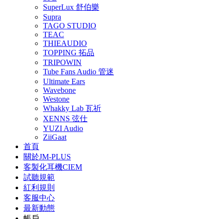
SuperLux 舒伯樂
Supra
TAGO STUDIO
TEAC
THIEAUDIO
TOPPING 拓品
TRIPOWIN
Tube Fans Audio 管迷
Ultimate Ears
Wavebone
Westone
Whakky Lab 瓦祈
XENNS 弦仕
YUZI Audio
ZiiGaat
首頁
關於JM-PLUS
客製化耳機CIEM
試聽規範
紅利規則
客服中心
最新動態
帳戶