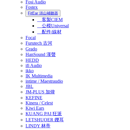
Fosi Audio
Fostex
FitEar 須山補聽器
客製CIEM
公模Universal
配件/線材
Focal
Furutech 古河
Grado
HanSound 漢聲
HEDD
ifi Audio
ikko
IK Multimedia
intime / Maestraudio
JBL
JM-PLUS 加煒
KEFINE
Kinera / Celest
Kiwi Ears
KUANG PAI 狂派
LETSHUOER 鑠耳
LINDY 林帝