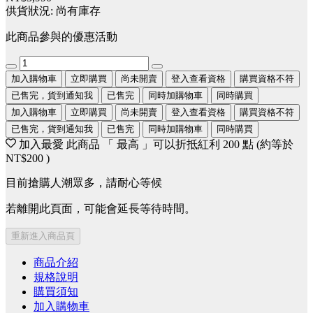
供貨狀況:
尚有庫存
此商品參與的優惠活動
加入購物車
立即購買
尚未開賣
登入查看資格
購買資格不符
已售完，貨到通知我
已售完
同時加購物車
同時購買
加入購物車
立即購買
尚未開賣
登入查看資格
購買資格不符
已售完，貨到通知我
已售完
同時加購物車
同時購買
加入最愛
此商品 「 最高 」可以折抵紅利
200
點 (約等於
NT$200
)
目前搶購人潮眾多，請耐心等候
若離開此頁面，可能會延長等待時間。
重新進入商品頁
商品介紹
規格說明
購買須知
加入購物車