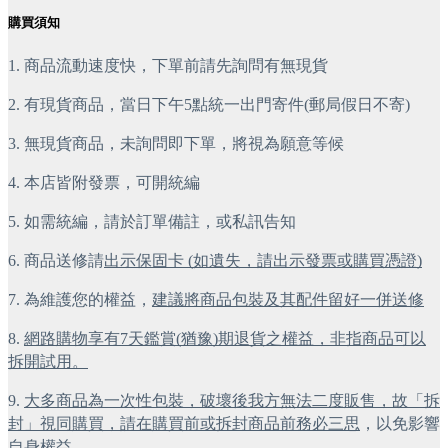
購買須知
1. 商品流動速度快，下單前請先詢問有無現貨
2. 有現貨商品，當日下午5點統一出門寄件(郵局假日不寄)
3. 無現貨商品，未詢問即下單，將視為願意等候
4. 本店皆附發票，可開統編
5. 如需統編，請於訂單備註，或私訊告知
6. 商品送修請
出示保固卡 (如遺失，請出示發票或購買憑證)
7. 為維護您的權益，
建議將商品包裝及其配件留好一併送修
8. 
網路購物享有7天鑑賞(猶豫)期退貨之權益，非指商品可以
拆開試用。
9. 
大多商品為一次性包裝，破壞後我方無法二度販售，故「拆
封」視同購買，請在購買前或拆封商品前務必三思
，以免影響
自身權益。