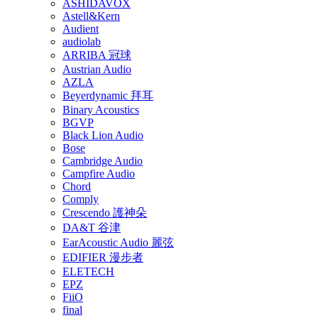
ASHIDAVOX
Astell&Kern
Audient
audiolab
ARRIBA 冠球
Austrian Audio
AZLA
Beyerdynamic 拜耳
Binary Acoustics
BGVP
Black Lion Audio
Bose
Cambridge Audio
Campfire Audio
Chord
Comply
Crescendo 護神朵
DA&T 谷津
EarAcoustic Audio 麗弦
EDIFIER 漫步者
ELETECH
EPZ
FiiO
final