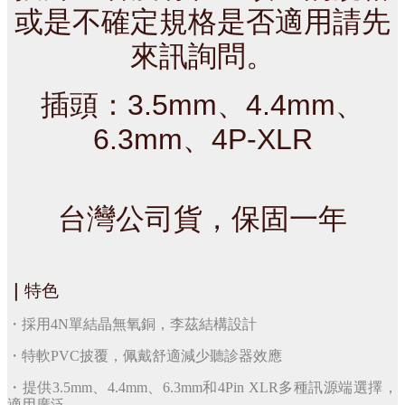
或是不確定規格是否適用請先
來訊詢問。
插頭：3.5mm、4.4mm、
6.3mm、4P-XLR
台灣公司貨，保固一年
｜
特色
・採用4N單結晶無氧銅，李茲結構設計
・特軟PVC披覆，佩戴舒適減少聽診器效應
・提供3.5mm、4.4mm、6.3mm和4Pin XLR多種訊源端選擇，
適用廣泛