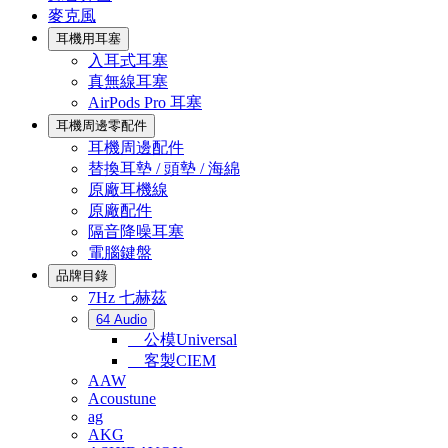
麥克風
耳機用耳塞
入耳式耳塞
真無線耳塞
AirPods Pro 耳塞
耳機周邊零配件
耳機周邊配件
替換耳墊 / 頭墊 / 海綿
原廠耳機線
原廠配件
隔音降噪耳塞
電腦鍵盤
品牌目錄
7Hz 七赫茲
64 Audio
公模Universal
客製CIEM
AAW
Acoustune
ag
AKG