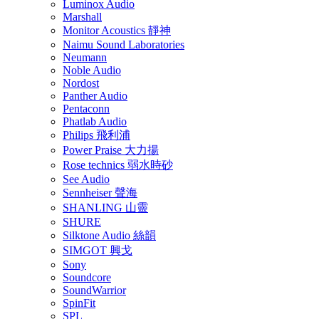
Luminox Audio
Marshall
Monitor Acoustics 靜神
Naimu Sound Laboratories
Neumann
Noble Audio
Nordost
Panther Audio
Pentaconn
Phatlab Audio
Philips 飛利浦
Power Praise 大力揚
Rose technics 弱水時砂
See Audio
Sennheiser 聲海
SHANLING 山靈
SHURE
Silktone Audio 絲韻
SIMGOT 興戈
Sony
Soundcore
SoundWarrior
SpinFit
SPL