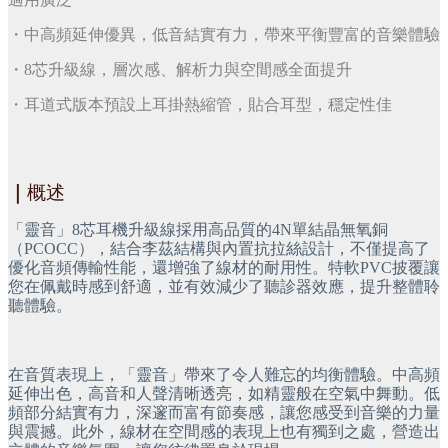
・中高頻延伸優異，低音結實有力，帶來平衡豐富的音樂體驗
・8芯升級線，層次感、解析力與空間感全面提升
・耳道式版本預設上耳掛熱縮管，貼合耳型，穩定性佳
｜
概述
「靈音」8芯耳機升級線採用高品質的4N單結晶無氧銅
（PCOCC），結合李茲結構與內置抗拉絲設計，不僅提高了
優化音頻傳輸性能，還增強了線材的耐用性。特軟PVC披覆讓
您在佩戴時感到舒適，並有效減少了聽診器效應，提升整體聆
聽體驗。
在音質表現上，「靈音」帶來了令人難忘的均衡體驗。中高頻
延伸出色，高音和人聲清晰透亮，如精靈般在空氣中舞動。低
頻部分結實有力，深邃而富有節奏感，讓您感受到音樂的力量
與震撼。此外，線材在空間感的表現上也有獨到之處，營造出