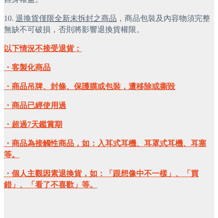
10. 
退換貨僅限全新未拆封之商品
，商品包裝及內容物須完整
無缺不可破損，否則將影響退換貨權限。
以下情況不接受退貨：
・客製化商品
・商品吊牌、封條、保護膜或包裝，遭移除或撕毀
・商品已經使用過
・超過7天鑑賞期
・商品為接觸性商品，如：入耳式耳機、耳罩式耳機、耳塞
等。
・個人主觀因素退換貨，如：「跟想像中不一樣」、「買
錯」、「看了不喜歡」等。