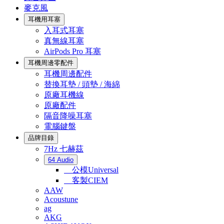
麥克風
耳機用耳塞
入耳式耳塞
真無線耳塞
AirPods Pro 耳塞
耳機周邊零配件
耳機周邊配件
替換耳墊 / 頭墊 / 海綿
原廠耳機線
原廠配件
隔音降噪耳塞
電腦鍵盤
品牌目錄
7Hz 七赫茲
64 Audio
公模Universal
客製CIEM
AAW
Acoustune
ag
AKG