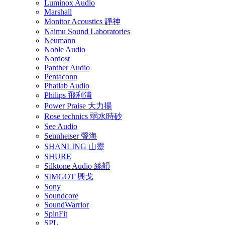
Luminox Audio
Marshall
Monitor Acoustics 靜神
Naimu Sound Laboratories
Neumann
Noble Audio
Nordost
Panther Audio
Pentaconn
Phatlab Audio
Philips 飛利浦
Power Praise 大力揚
Rose technics 弱水時砂
See Audio
Sennheiser 聲海
SHANLING 山靈
SHURE
Silktone Audio 絲韻
SIMGOT 興戈
Sony
Soundcore
SoundWarrior
SpinFit
SPL