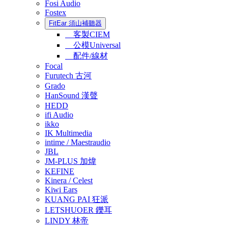
Fosi Audio
Fostex
FitEar 須山補聽器
客製CIEM
公模Universal
配件/線材
Focal
Furutech 古河
Grado
HanSound 漢聲
HEDD
ifi Audio
ikko
IK Multimedia
intime / Maestraudio
JBL
JM-PLUS 加煒
KEFINE
Kinera / Celest
Kiwi Ears
KUANG PAI 狂派
LETSHUOER 鑠耳
LINDY 林帝