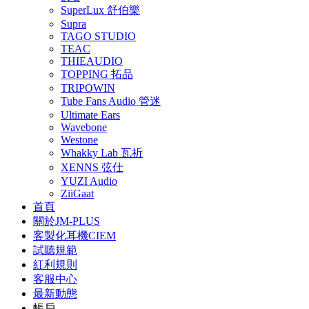
SuperLux 舒伯樂
Supra
TAGO STUDIO
TEAC
THIEAUDIO
TOPPING 拓品
TRIPOWIN
Tube Fans Audio 管迷
Ultimate Ears
Wavebone
Westone
Whakky Lab 瓦祈
XENNS 弦仕
YUZI Audio
ZiiGaat
首頁
關於JM-PLUS
客製化耳機CIEM
試聽規範
紅利規則
客服中心
最新動態
帳戶