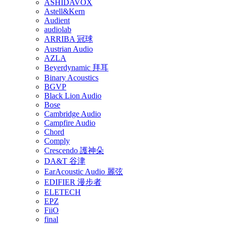
ASHIDAVOX
Astell&Kern
Audient
audiolab
ARRIBA 冠球
Austrian Audio
AZLA
Beyerdynamic 拜耳
Binary Acoustics
BGVP
Black Lion Audio
Bose
Cambridge Audio
Campfire Audio
Chord
Comply
Crescendo 護神朵
DA&T 谷津
EarAcoustic Audio 麗弦
EDIFIER 漫步者
ELETECH
EPZ
FiiO
final