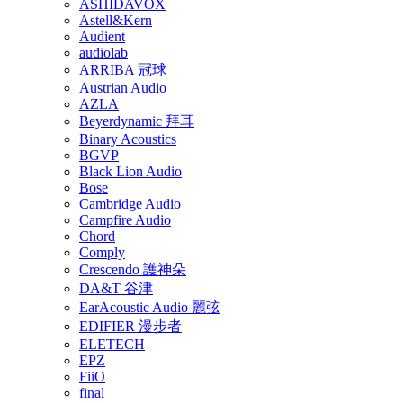
ASHIDAVOX
Astell&Kern
Audient
audiolab
ARRIBA 冠球
Austrian Audio
AZLA
Beyerdynamic 拜耳
Binary Acoustics
BGVP
Black Lion Audio
Bose
Cambridge Audio
Campfire Audio
Chord
Comply
Crescendo 護神朵
DA&T 谷津
EarAcoustic Audio 麗弦
EDIFIER 漫步者
ELETECH
EPZ
FiiO
final