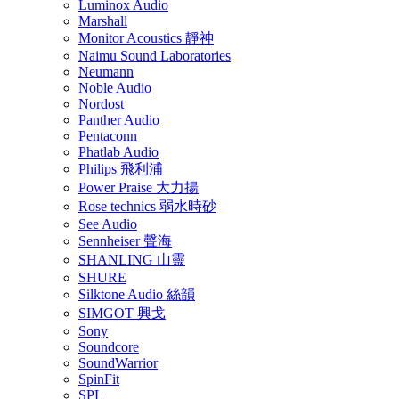
Luminox Audio
Marshall
Monitor Acoustics 靜神
Naimu Sound Laboratories
Neumann
Noble Audio
Nordost
Panther Audio
Pentaconn
Phatlab Audio
Philips 飛利浦
Power Praise 大力揚
Rose technics 弱水時砂
See Audio
Sennheiser 聲海
SHANLING 山靈
SHURE
Silktone Audio 絲韻
SIMGOT 興戈
Sony
Soundcore
SoundWarrior
SpinFit
SPL