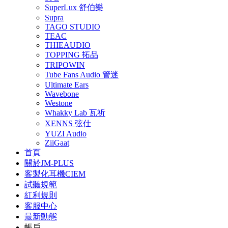
SuperLux 舒伯樂
Supra
TAGO STUDIO
TEAC
THIEAUDIO
TOPPING 拓品
TRIPOWIN
Tube Fans Audio 管迷
Ultimate Ears
Wavebone
Westone
Whakky Lab 瓦祈
XENNS 弦仕
YUZI Audio
ZiiGaat
首頁
關於JM-PLUS
客製化耳機CIEM
試聽規範
紅利規則
客服中心
最新動態
帳戶