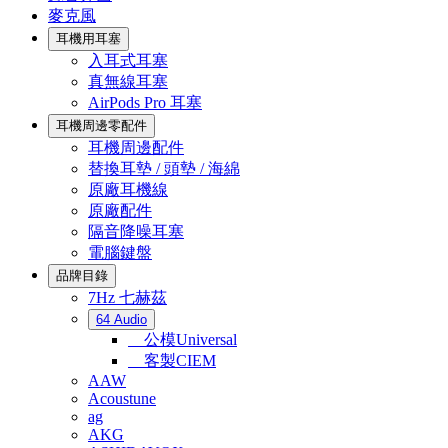
麥克風
耳機用耳塞
入耳式耳塞
真無線耳塞
AirPods Pro 耳塞
耳機周邊零配件
耳機周邊配件
替換耳墊 / 頭墊 / 海綿
原廠耳機線
原廠配件
隔音降噪耳塞
電腦鍵盤
品牌目錄
7Hz 七赫茲
64 Audio
公模Universal
客製CIEM
AAW
Acoustune
ag
AKG