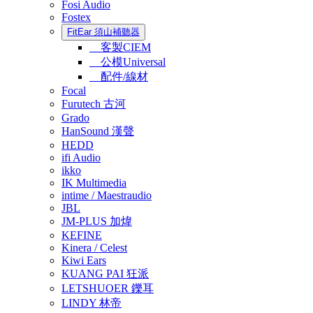
Fosi Audio
Fostex
FitEar 須山補聽器
客製CIEM
公模Universal
配件/線材
Focal
Furutech 古河
Grado
HanSound 漢聲
HEDD
ifi Audio
ikko
IK Multimedia
intime / Maestraudio
JBL
JM-PLUS 加煒
KEFINE
Kinera / Celest
Kiwi Ears
KUANG PAI 狂派
LETSHUOER 鑠耳
LINDY 林帝