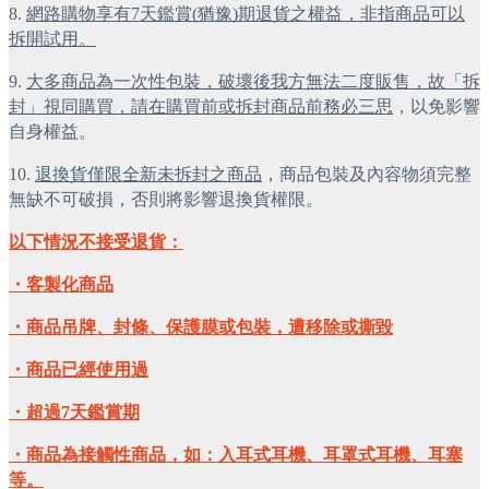
8. 
網路購物享有7天鑑賞(猶豫)期退貨之權益，非指商品可以
拆開試用。
9. 
大多商品為一次性包裝，破壞後我方無法二度販售，故「拆
封」視同購買，請在購買前或拆封商品前務必三思
，以免影響
自身權益。
10. 
退換貨僅限全新未拆封之商品
，商品包裝及內容物須完整
無缺不可破損，否則將影響退換貨權限。
以下情況不接受退貨：
・客製化商品
・商品吊牌、封條、保護膜或包裝，遭移除或撕毀
・商品已經使用過
・超過7天鑑賞期
・商品為接觸性商品，如：入耳式耳機、耳罩式耳機、耳塞
等。