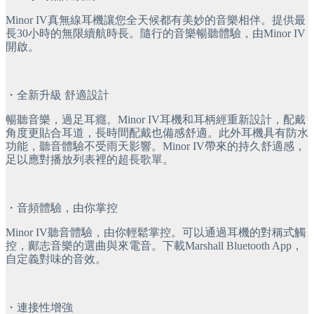
Minor IV真無線耳機讓您全天候都有美妙的音樂相伴。提供最
長30小時的無限續航時長。隨行的音樂暢聽體驗，由Minor IV
開啟。
・全新升級 舒適設計
暢聽音樂，過足耳癮。Minor IV耳機和耳柄經重新設計，配戴
角度更貼合耳道，長時間配戴也備感舒適。此外耳機具有防水
功能，聽音體驗不受雨天影響。Minor IV帶來的持久舒適感，
足以應對播放列表裡的超長歌單。
・音頻體驗，由你掌控
Minor IV聽音體驗，由你輕鬆掌控。可以通過耳機的對稱式觸
控，鄺志音樂的選曲與來電音。下載Marshall Bluetooth App，
自定義對味的音效。
・連接性增強