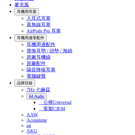
麥克風
耳機用耳塞
入耳式耳塞
真無線耳塞
AirPods Pro 耳塞
耳機周邊零配件
耳機周邊配件
替換耳墊 / 頭墊 / 海綿
原廠耳機線
原廠配件
隔音降噪耳塞
電腦鍵盤
品牌目錄
7Hz 七赫茲
64 Audio
公模Universal
客製CIEM
AAW
Acoustune
ag
AKG