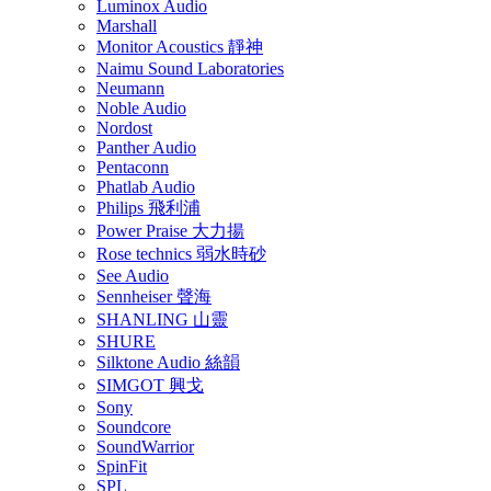
Luminox Audio
Marshall
Monitor Acoustics 靜神
Naimu Sound Laboratories
Neumann
Noble Audio
Nordost
Panther Audio
Pentaconn
Phatlab Audio
Philips 飛利浦
Power Praise 大力揚
Rose technics 弱水時砂
See Audio
Sennheiser 聲海
SHANLING 山靈
SHURE
Silktone Audio 絲韻
SIMGOT 興戈
Sony
Soundcore
SoundWarrior
SpinFit
SPL