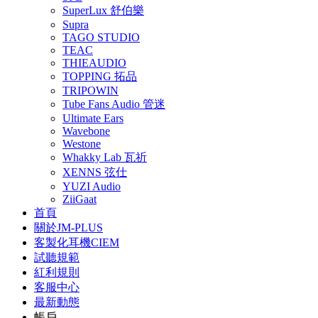
SuperLux 舒伯樂
Supra
TAGO STUDIO
TEAC
THIEAUDIO
TOPPING 拓品
TRIPOWIN
Tube Fans Audio 管迷
Ultimate Ears
Wavebone
Westone
Whakky Lab 瓦祈
XENNS 弦仕
YUZI Audio
ZiiGaat
首頁
關於JM-PLUS
客製化耳機CIEM
試聽規範
紅利規則
客服中心
最新動態
帳戶