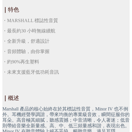
｜
特色
・MARSHALL 標誌性音質
・最長約30 小時無線續航
・全新升級，舒適設計
・音頻體驗，由你掌握
・約90%再生塑料
・未來支援藍牙低功耗音訊
｜
概述
Marshall 產品的核心始終在於其標誌性音質，Minor IV 也不例
外。耳機經聲學調諧，帶來均衡的專業級音效，瞬間征服你的
耳朵。高音極其細膩，聽感震撼；中音清晰，令人著迷；低音
則帶給音樂全新量感。高、中、低三頻量感和諧，表現出色。
Minor IV 在聽音體驗上絕不妥協，暢聽音樂，過足耳隱。