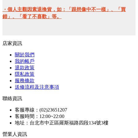
・個人主觀因素退換貨，如：「跟想像中不一樣」、「買
錯」、「看了不喜歡」等。
店家資訊
關於我們
我的帳戶
退款政策
隱私政策
服務條款
送修流程及注意事項
聯絡資訊
客服專線：(02)23651207
客服時間：12:00~22:00
地址：台北市中正區羅斯福路四段134號3樓
營業人資訊