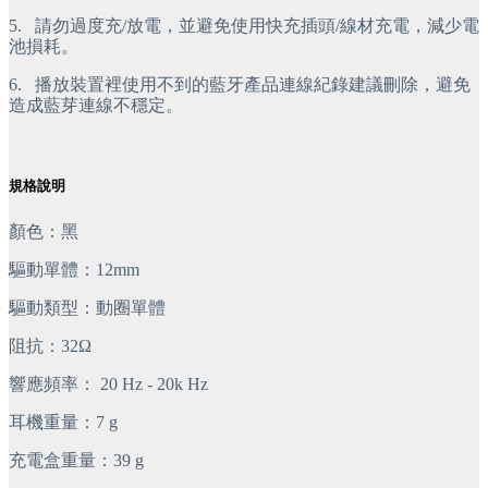
5.
 請勿過度充/放電，並避免使用快充插頭/線材充電，減少電
池損耗。
6.
 播放裝置裡使用不到的藍牙產品連線紀錄建議刪除，避免
造成藍芽連線不穩定。
規格說明
顏色：黑
驅動單體：12mm
驅動類型：動圈單體
阻抗：32Ω
響應頻率： 20 Hz - 20k Hz
耳機重量：7 g
充電盒重量：39 g