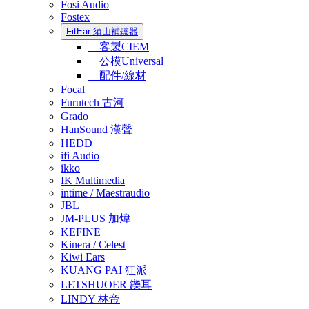
Fosi Audio
Fostex
FitEar 須山補聽器
客製CIEM
公模Universal
配件/線材
Focal
Furutech 古河
Grado
HanSound 漢聲
HEDD
ifi Audio
ikko
IK Multimedia
intime / Maestraudio
JBL
JM-PLUS 加煒
KEFINE
Kinera / Celest
Kiwi Ears
KUANG PAI 狂派
LETSHUOER 鑠耳
LINDY 林帝