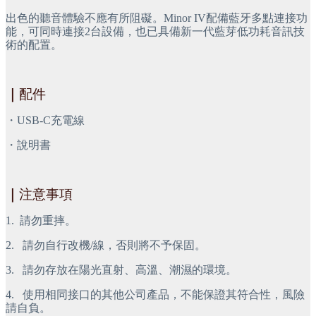
出色的聽音體驗不應有所阻礙。Minor IV配備藍牙多點連接功
能，可同時連接2台設備，也已具備新一代藍芽低功耗音訊技
術的配置。
｜
配件
・USB-C充電線
・說明書
｜
注意事項
1.
請勿重摔。
2.
 請勿自行改機/線，否則將不予保固。
3.
請勿存放在陽光直射、高溫、潮濕的環境。
4.
 使用相同接口的其他公司產品，不能保證其符合性，風險
請自負。