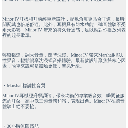
Minor IV耳機和耳柄經重新設計，配戴角度更貼合耳道，長時
間配戴也倍感舒適。此外，耳機具有防水功能，聽音體驗不受
雨天影響。Minor IV 帶來的持久舒適感，足以應對你播放列表
裡的超長歌單。
輕鬆暢連，調大音量，隨時沈浸。Minor IV 帶來Marshall標誌
性聲音，輕鬆暢享沈浸式音樂體驗。最新款設計聚焦於核心因
素，簡單來說就是體驗更優，響亮升級。
・Marshall標誌性音質
Minor IV耳機經升學調諧，帶來均衡的專業級音效，瞬間征服
您的耳朵。高中低三頻量感和諧，表現出色。Minor IV在聽音
體驗上絕不妥協。
・30小時無限續航