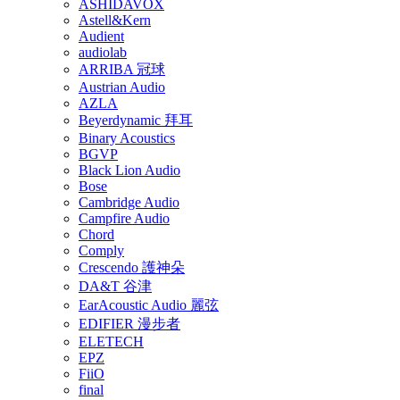
ASHIDAVOX
Astell&Kern
Audient
audiolab
ARRIBA 冠球
Austrian Audio
AZLA
Beyerdynamic 拜耳
Binary Acoustics
BGVP
Black Lion Audio
Bose
Cambridge Audio
Campfire Audio
Chord
Comply
Crescendo 護神朵
DA&T 谷津
EarAcoustic Audio 麗弦
EDIFIER 漫步者
ELETECH
EPZ
FiiO
final