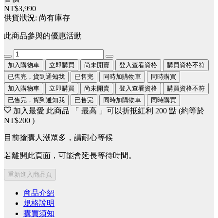
NT$3,990
供貨狀況:
尚有庫存
此商品參與的優惠活動
加入購物車
立即購買
尚未開賣
登入查看資格
購買資格不符
已售完，貨到通知我
已售完
同時加購物車
同時購買
加入購物車
立即購買
尚未開賣
登入查看資格
購買資格不符
已售完，貨到通知我
已售完
同時加購物車
同時購買
加入最愛
此商品 「 最高 」可以折抵紅利
200
點 (約等於
NT$200
)
目前搶購人潮眾多，請耐心等候
若離開此頁面，可能會延長等待時間。
重新進入商品頁
商品介紹
規格說明
購買須知