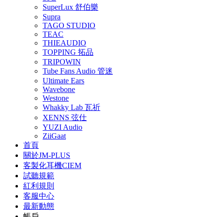
SuperLux 舒伯樂
Supra
TAGO STUDIO
TEAC
THIEAUDIO
TOPPING 拓品
TRIPOWIN
Tube Fans Audio 管迷
Ultimate Ears
Wavebone
Westone
Whakky Lab 瓦祈
XENNS 弦仕
YUZI Audio
ZiiGaat
首頁
關於JM-PLUS
客製化耳機CIEM
試聽規範
紅利規則
客服中心
最新動態
帳戶