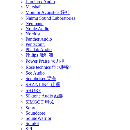
Luminox Audio
Marshall
Monitor Acoustics 靜神
Naimu Sound Laboratories
Neumann
Noble Audio
Nordost
Panther Audio
Pentaconn
Phatlab Audio
Philips 飛利浦
Power Praise 大力揚
Rose technics 弱水時砂
See Audio
Sennheiser 聲海
SHANLING 山靈
SHURE
Silktone Audio 絲韻
SIMGOT 興戈
Sony
Soundcore
SoundWarrior
SpinFit
SPL