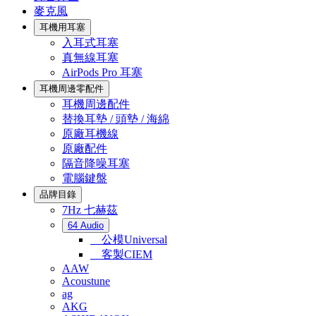
麥克風
耳機用耳塞
入耳式耳塞
真無線耳塞
AirPods Pro 耳塞
耳機周邊零配件
耳機周邊配件
替換耳墊 / 頭墊 / 海綿
原廠耳機線
原廠配件
隔音降噪耳塞
電腦鍵盤
品牌目錄
7Hz 七赫茲
64 Audio
公模Universal
客製CIEM
AAW
Acoustune
ag
AKG