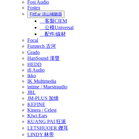
Fosi Audio
Fostex
FitEar 須山補聽器
客製CIEM
公模Universal
配件/線材
Focal
Furutech 古河
Grado
HanSound 漢聲
HEDD
ifi Audio
ikko
IK Multimedia
intime / Maestraudio
JBL
JM-PLUS 加煒
KEFINE
Kinera / Celest
Kiwi Ears
KUANG PAI 狂派
LETSHUOER 鑠耳
LINDY 林帝