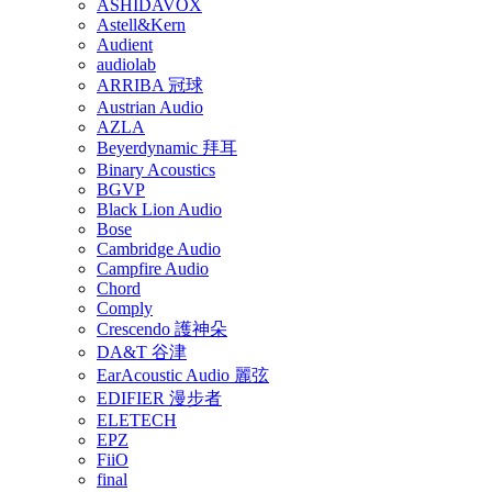
ASHIDAVOX
Astell&Kern
Audient
audiolab
ARRIBA 冠球
Austrian Audio
AZLA
Beyerdynamic 拜耳
Binary Acoustics
BGVP
Black Lion Audio
Bose
Cambridge Audio
Campfire Audio
Chord
Comply
Crescendo 護神朵
DA&T 谷津
EarAcoustic Audio 麗弦
EDIFIER 漫步者
ELETECH
EPZ
FiiO
final