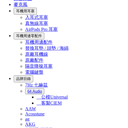
麥克風
耳機用耳塞
入耳式耳塞
真無線耳塞
AirPods Pro 耳塞
耳機周邊零配件
耳機周邊配件
替換耳墊 / 頭墊 / 海綿
原廠耳機線
原廠配件
隔音降噪耳塞
電腦鍵盤
品牌目錄
7Hz 七赫茲
64 Audio
公模Universal
客製CIEM
AAW
Acoustune
ag
AKG