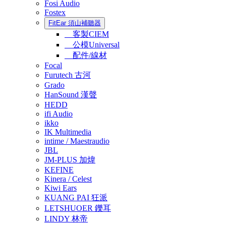
Fosi Audio
Fostex
FitEar 須山補聽器
客製CIEM
公模Universal
配件/線材
Focal
Furutech 古河
Grado
HanSound 漢聲
HEDD
ifi Audio
ikko
IK Multimedia
intime / Maestraudio
JBL
JM-PLUS 加煒
KEFINE
Kinera / Celest
Kiwi Ears
KUANG PAI 狂派
LETSHUOER 鑠耳
LINDY 林帝