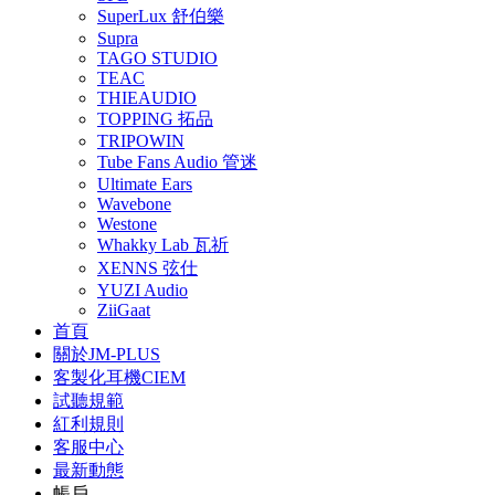
SuperLux 舒伯樂
Supra
TAGO STUDIO
TEAC
THIEAUDIO
TOPPING 拓品
TRIPOWIN
Tube Fans Audio 管迷
Ultimate Ears
Wavebone
Westone
Whakky Lab 瓦祈
XENNS 弦仕
YUZI Audio
ZiiGaat
首頁
關於JM-PLUS
客製化耳機CIEM
試聽規範
紅利規則
客服中心
最新動態
帳戶