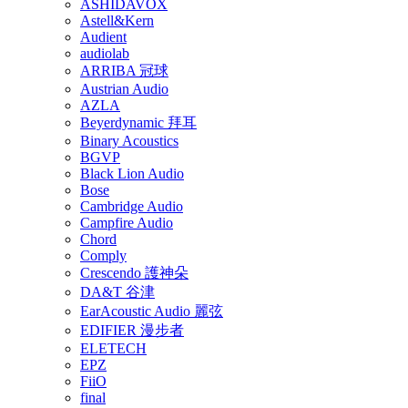
ASHIDAVOX
Astell&Kern
Audient
audiolab
ARRIBA 冠球
Austrian Audio
AZLA
Beyerdynamic 拜耳
Binary Acoustics
BGVP
Black Lion Audio
Bose
Cambridge Audio
Campfire Audio
Chord
Comply
Crescendo 護神朵
DA&T 谷津
EarAcoustic Audio 麗弦
EDIFIER 漫步者
ELETECH
EPZ
FiiO
final