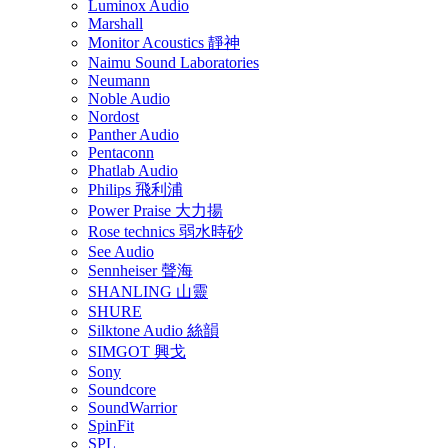
Luminox Audio
Marshall
Monitor Acoustics 靜神
Naimu Sound Laboratories
Neumann
Noble Audio
Nordost
Panther Audio
Pentaconn
Phatlab Audio
Philips 飛利浦
Power Praise 大力揚
Rose technics 弱水時砂
See Audio
Sennheiser 聲海
SHANLING 山靈
SHURE
Silktone Audio 絲韻
SIMGOT 興戈
Sony
Soundcore
SoundWarrior
SpinFit
SPL