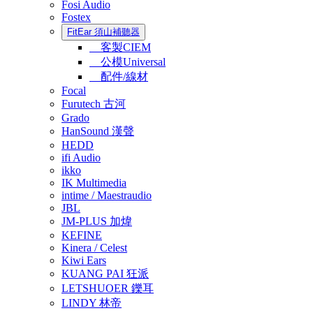
Fosi Audio
Fostex
FitEar 須山補聽器
客製CIEM
公模Universal
配件/線材
Focal
Furutech 古河
Grado
HanSound 漢聲
HEDD
ifi Audio
ikko
IK Multimedia
intime / Maestraudio
JBL
JM-PLUS 加煒
KEFINE
Kinera / Celest
Kiwi Ears
KUANG PAI 狂派
LETSHUOER 鑠耳
LINDY 林帝