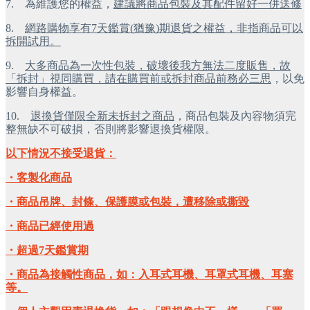
7.
為維護您的權益，
建議將商品包裝及其配件留好一併送修
8.
網路購物享有7天鑑賞(猶豫)期退貨之權益，非指商品可以
拆開試用。
9.
大多商品為一次性包裝，破壞後我方無法二度販售，故
「拆封」視同購買，請在購買前或拆封商品前務必三思
，以免
影響自身權益。
10.
退換貨僅限全新未拆封之商品
，商品包裝及內容物須完
整無缺不可破損，否則將影響退換貨權限。
以下情況不接受退貨：
・客製化商品
・商品吊牌、封條、保護膜或包裝，遭移除或撕毀
・商品已經使用過
・超過7天鑑賞期
・商品為接觸性商品，如：入耳式耳機、耳罩式耳機、耳塞
等。