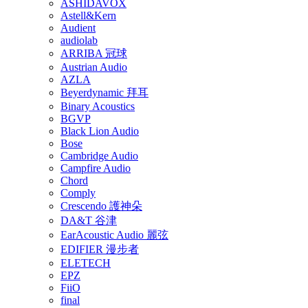
ASHIDAVOX
Astell&Kern
Audient
audiolab
ARRIBA 冠球
Austrian Audio
AZLA
Beyerdynamic 拜耳
Binary Acoustics
BGVP
Black Lion Audio
Bose
Cambridge Audio
Campfire Audio
Chord
Comply
Crescendo 護神朵
DA&T 谷津
EarAcoustic Audio 麗弦
EDIFIER 漫步者
ELETECH
EPZ
FiiO
final