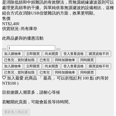
是消除低頻和中頻雜訊的有效辦法，而無源絕緣濾波器則可以
處理更高頻率的干擾。與單純依靠無源濾波的設備相比，這種
組合方式在消除USB信號雜訊的方面，效果更明顯。
售價
NT$2,400
供貨狀況:
尚有庫存
此商品參與的優惠活動
加入購物車
立即購買
尚未開賣
登入查看資格
購買資格不符
已售完，貨到通知我
已售完
同時加購物車
同時購買
加入購物車
立即購買
尚未開賣
登入查看資格
購買資格不符
已售完，貨到通知我
已售完
同時加購物車
同時購買
加入最愛
此商品 「 最高 」可以折抵紅利
100
點 (約等於
NT$100
)
目前搶購人潮眾多，請耐心等候
若離開此頁面，可能會延長等待時間。
重新進入商品頁