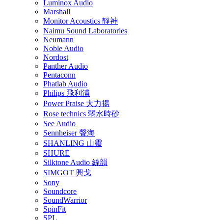
Luminox Audio
Marshall
Monitor Acoustics 靜神
Naimu Sound Laboratories
Neumann
Noble Audio
Nordost
Panther Audio
Pentaconn
Phatlab Audio
Philips 飛利浦
Power Praise 大力揚
Rose technics 弱水時砂
See Audio
Sennheiser 聲海
SHANLING 山靈
SHURE
Silktone Audio 絲韻
SIMGOT 興戈
Sony
Soundcore
SoundWarrior
SpinFit
SPL