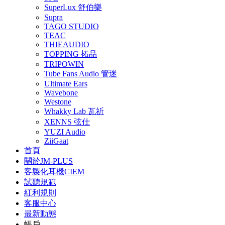
SuperLux 舒伯樂
Supra
TAGO STUDIO
TEAC
THIEAUDIO
TOPPING 拓品
TRIPOWIN
Tube Fans Audio 管迷
Ultimate Ears
Wavebone
Westone
Whakky Lab 瓦祈
XENNS 弦仕
YUZI Audio
ZiiGaat
首頁
關於JM-PLUS
客製化耳機CIEM
試聽規範
紅利規則
客服中心
最新動態
帳戶