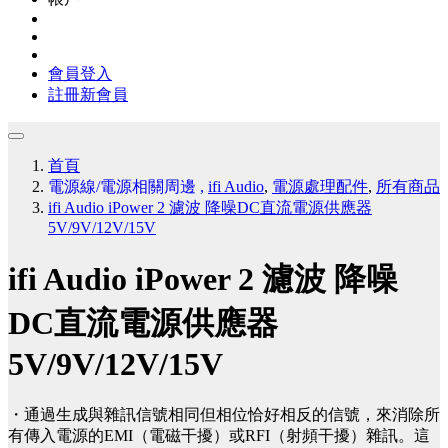
會員登入
註冊新會員
首頁
電源線/電源相關周邊
,
ifi Audio
,
電源處理配件
,
所有商品
ifi Audio iPower 2 濾波 降噪DC直流電源供應器
5V/9V/12V/15V
ifi Audio iPower 2 濾波 降噪
DC直流電源供應器
5V/9V/12V/15V
・通過生成與雜訊信號相同但相位恰好相反的信號，來消除所
有傳入電源的EMI（電磁干擾）或RFI（射頻干擾）雜訊。這