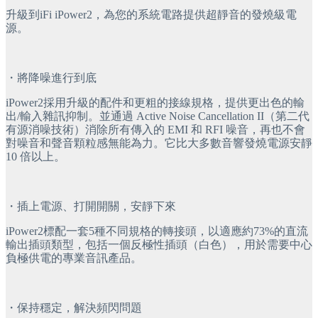
升級到iFi iPower2，為您的系統電路提供超靜音的發燒級電
源。
・將降噪進行到底
iPower2採用升級的配件和更粗的接線規格，提供更出色的輸
出/輸入雜訊抑制。並通過 Active Noise Cancellation II（第二代
有源消噪技術）消除所有傳入的 EMI 和 RFI 噪音，再也不會
對噪音和聲音顆粒感無能為力。它比大多數音響發燒電源安靜 
10 倍以上。
・插上電源、打開開關，安靜下來
iPower2標配一套5種不同規格的轉接頭，以適應約73%的直流
輸出插頭類型，包括一個反極性插頭（白色），用於需要中心
負極供電的專業音訊產品。
・保持穩定，解決頻閃問題