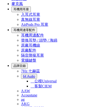
麥克風
耳機用耳塞
入耳式耳塞
真無線耳塞
AirPods Pro 耳塞
耳機周邊零配件
耳機周邊配件
替換耳墊 / 頭墊 / 海綿
原廠耳機線
原廠配件
隔音降噪耳塞
電腦鍵盤
品牌目錄
7Hz 七赫茲
64 Audio
公模Universal
客製CIEM
AAW
Acoustune
ag
AKG