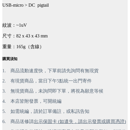
USB-micro > DC pigtail
紋波：~1uV
尺寸：82 x 43 x 43 mm
重量：165g（含線）
購買須知
1.
商品流動速度快，下單前請先詢問有無現貨
2.
有現貨商品，當日下午5點統一出門寄件
3.
無現貨商品，未詢問即下單，將視為願意等候
4.
本店皆附發票，可開統編
5.
如需統編，請於訂單備註，或私訊告知
6.
商品送修請
出示保固卡 (如遺失，請出示發票或購買憑證)