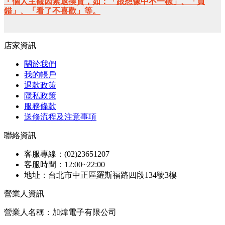
・個人主觀因素退換貨，如：「跟想像中不一樣」、「買
錯」、「看了不喜歡」等。
店家資訊
關於我們
我的帳戶
退款政策
隱私政策
服務條款
送修流程及注意事項
聯絡資訊
客服專線：(02)23651207
客服時間：12:00~22:00
地址：台北市中正區羅斯福路四段134號3樓
營業人資訊
營業人名稱：加煒電子有限公司