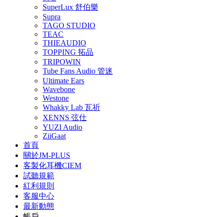
SuperLux 舒伯樂
Supra
TAGO STUDIO
TEAC
THIEAUDIO
TOPPING 拓品
TRIPOWIN
Tube Fans Audio 管迷
Ultimate Ears
Wavebone
Westone
Whakky Lab 瓦祈
XENNS 弦仕
YUZI Audio
ZiiGaat
首頁
關於JM-PLUS
客製化耳機CIEM
試聽規範
紅利規則
客服中心
最新動態
帳戶