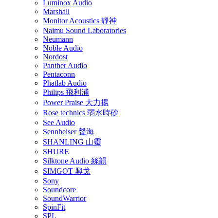
Luminox Audio
Marshall
Monitor Acoustics 靜神
Naimu Sound Laboratories
Neumann
Noble Audio
Nordost
Panther Audio
Pentaconn
Phatlab Audio
Philips 飛利浦
Power Praise 大力揚
Rose technics 弱水時砂
See Audio
Sennheiser 聲海
SHANLING 山靈
SHURE
Silktone Audio 絲韻
SIMGOT 興戈
Sony
Soundcore
SoundWarrior
SpinFit
SPL