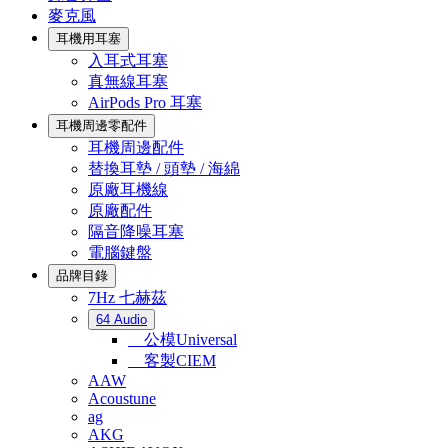
麥克風
耳機用耳塞
入耳式耳塞
真無線耳塞
AirPods Pro 耳塞
耳機周邊零配件
耳機周邊配件
替換耳墊 / 頭墊 / 海綿
原廠耳機線
原廠配件
隔音降噪耳塞
電腦鍵盤
品牌目錄
7Hz 七赫茲
64 Audio
公模Universal
客製CIEM
AAW
Acoustune
ag
AKG