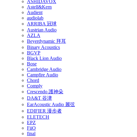
ASHIDAVOX
Astell&Kern
Audient
audiolab
ARRIBA 冠球
Austrian Audio
AZLA
Beyerdynamic 拜耳
Binary Acoustics
BGVP
Black Lion Audio
Bose
Cambridge Audio
Campfire Audio
Chord
Comply
Crescendo 護神朵
DA&T 谷津
EarAcoustic Audio 麗弦
EDIFIER 漫步者
ELETECH
EPZ
FiiO
final