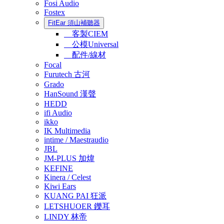
Fosi Audio
Fostex
FitEar 須山補聽器
客製CIEM
公模Universal
配件/線材
Focal
Furutech 古河
Grado
HanSound 漢聲
HEDD
ifi Audio
ikko
IK Multimedia
intime / Maestraudio
JBL
JM-PLUS 加煒
KEFINE
Kinera / Celest
Kiwi Ears
KUANG PAI 狂派
LETSHUOER 鑠耳
LINDY 林帝